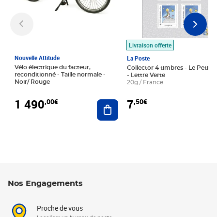
Livraison offerte
Nouvelle Attitude
La Poste
Vélo électrique du facteur,
Collector 4 timbres - Le Petit P
reconditionné - Taille normale -
- Lettre Verte
Noir/ Rouge
20g / France
1 490
7
,00€
,50€
Ajouter au panier
Nos Engagements
Proche de vous