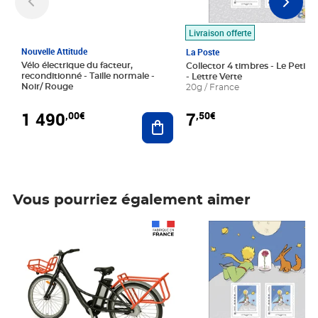
Livraison offerte
Nouvelle Attitude
La Poste
Vélo électrique du facteur,
Collector 4 timbres - Le Petit P
reconditionné - Taille normale -
- Lettre Verte
Noir/ Rouge
20g / France
1 490
7
,00€
,50€
Ajouter au panier
Vous pourriez également aimer
Prix 1 490,00€
Prix 7,50€