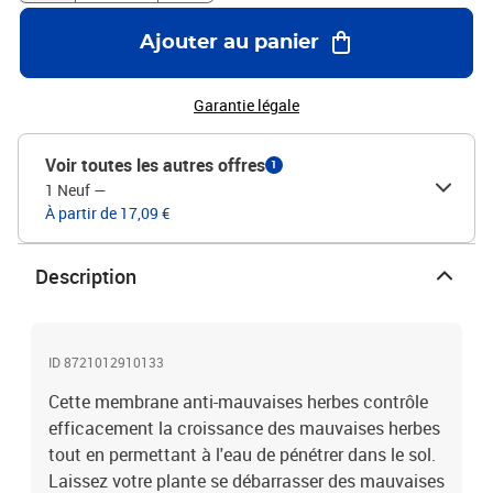
anti-mauvaises herbes pour le jardin ou l'aménagement paysager,
sous les lits surélevés, le paillis, les chemins de gravier, les allées,
Ajouter au panier
les voies d'accès, les terrasses, les gravillons, les galets, les
pelouses artificielles, les patios pour supprimer et contrôler la
croissance des mauvaises herbes. Bon à savoir :Le produit est
Garantie légale
emballé après avoir été plié en deux et roulé.Couleur : vert
Matériau : 100% polypropylène (PP)Dimensions : 1,5 x 10 m (l x
Voir toutes les autres offres
1
L)Avec des rayures vertes (tous les 20 cm)60 g/m²
1 Neuf
—
À partir de 17,09 €
Description
ID 8721012910133
Cette membrane anti-mauvaises herbes contrôle
efficacement la croissance des mauvaises herbes
tout en permettant à l'eau de pénétrer dans le sol.
Laissez votre plante se débarrasser des mauvaises