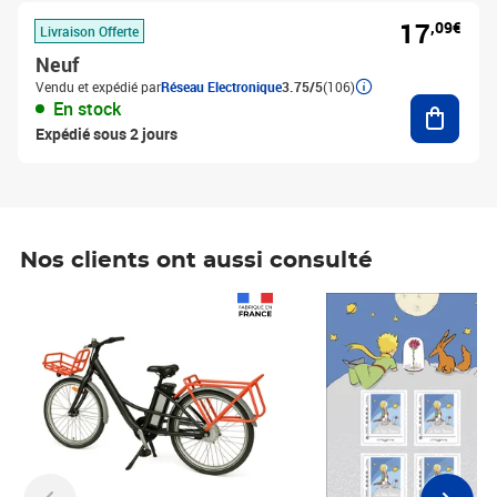
17
,09€
Livraison Offerte
Neuf
Vendu et expédié par
Réseau Electronique
3.75/5
(106)
Ajouter
En stock
Expédié sous 2 jours
Nos clients ont aussi consulté
Prix 1 490,00€
Prix 7,50€