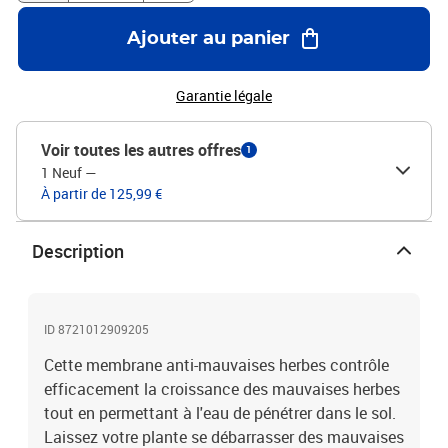
anti-mauvaises herbes pour le jardin ou l'aménagement paysager,
sous les lits surélevés, le paillis, les chemins de gravier, les allées,
Ajouter au panier
les voies d'accès, les terrasses, les gravillons, les galets, les
pelouses artificielles, les patios pour supprimer et contrôler la
croissance des mauvaises herbes. Bon à savoir :Le produit est
Garantie légale
emballé après avoir été plié en deux et roulé.Couleur : noir
Matériau : 100% polypropylène (PP)Dimensions : 2 x 200 m (l x
Voir toutes les autres offres
1
L)Avec des rayures vertes (tous les 20 cm)60 g/m²
1 Neuf
—
À partir de 125,99 €
Description
ID 8721012909205
Cette membrane anti-mauvaises herbes contrôle
efficacement la croissance des mauvaises herbes
tout en permettant à l'eau de pénétrer dans le sol.
Laissez votre plante se débarrasser des mauvaises