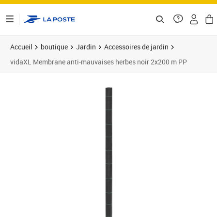
ontenu de la page
Accueil
boutique
Jardin
Accessoires de jardin
vidaXL Membrane anti-mauvaises herbes noir 2x200 m PP
Prix 125,89€
Prix 1