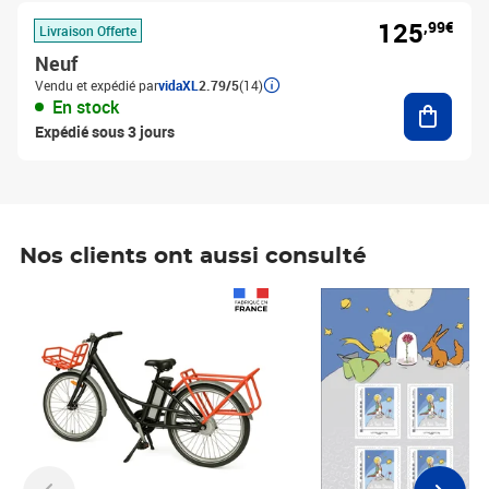
125
,99€
Livraison Offerte
Neuf
Vendu et expédié par
vidaXL
2.79/5
(14)
Ajouter
En stock
Expédié sous 3 jours
Nos clients ont aussi consulté
Prix 1 490,00€
Prix 7,50€