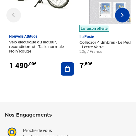
Livraison offerte
Nouvelle Attitude
La Poste
Vélo électrique du facteur,
Collector 4 timbres - Le Petit P
reconditionné - Taille normale -
- Lettre Verte
Noir/ Rouge
20g / France
1 490
7
,00€
,50€
Ajouter au panier
Nos Engagements
Proche de vous