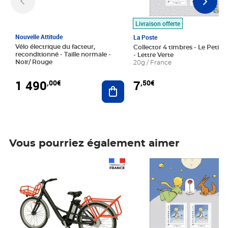
Livraison offerte
Nouvelle Attitude
La Poste
Vélo électrique du facteur,
Collector 4 timbres - Le Petit P
reconditionné - Taille normale -
- Lettre Verte
Noir/ Rouge
20g / France
1 490
7
,00€
,50€
Ajouter au panier
Vous pourriez également aimer
Prix 1 490,00€
Prix 7,50€