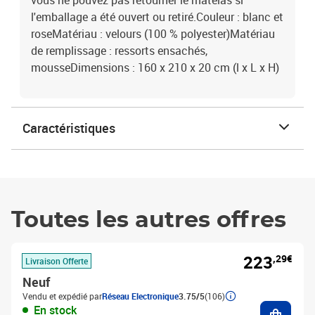
vous ne pouvez pas retourner le matelas si
l'emballage a été ouvert ou retiré.Couleur : blanc et
roseMatériau : velours (100 % polyester)Matériau
de remplissage : ressorts ensachés,
mousseDimensions : 160 x 210 x 20 cm (l x L x H)
Caractéristiques
Toutes les autres offres
223
,29€
Livraison Offerte
Neuf
Vendu et expédié par
Réseau Electronique
3.75/5
(106)
Ajouter
En stock