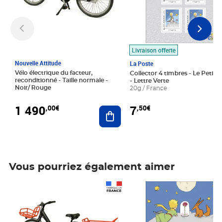
Livraison offerte
Nouvelle Attitude
La Poste
Vélo électrique du facteur,
Collector 4 timbres - Le Petit P
reconditionné - Taille normale -
- Lettre Verte
Noir/ Rouge
20g / France
1 490
7
,00€
,50€
Ajouter au panier
Vous pourriez également aimer
Prix 1 490,00€
Prix 7,50€