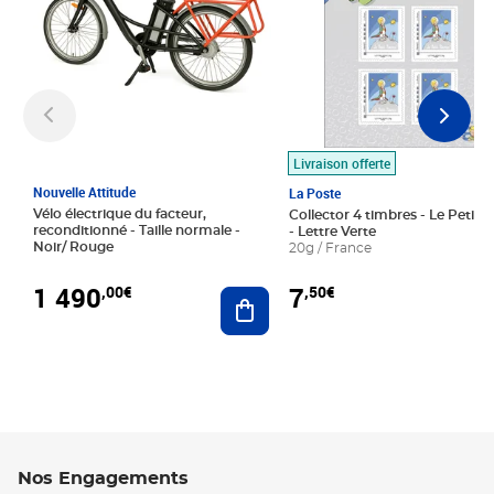
Livraison offerte
Nouvelle Attitude
La Poste
Vélo électrique du facteur,
Collector 4 timbres - Le Petit P
reconditionné - Taille normale -
- Lettre Verte
Noir/ Rouge
20g / France
1 490
7
,00€
,50€
Ajouter au panier
Nos Engagements