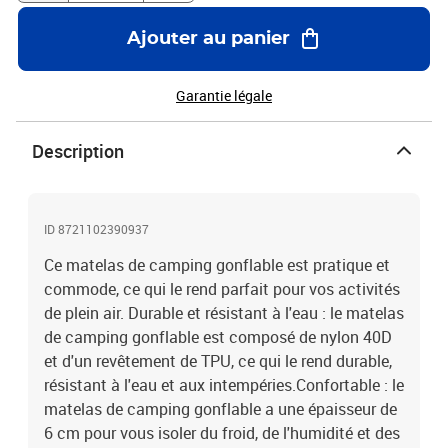
les randonnées et le camping. Bon à savoir :Lavez le tapis à la
main uniquement et tenez-le loin des objets pointus.Couleur :
Ajouter au panier
vertMatériau : nylon 40D avec revêtement de TPU (polyuréthane
thermoplastique)Dimensions gonflées : 188 x 62,5 x 5,5 cm (L x l x
é)Dimensions de l'emballage : 20 x 9,5 cm (L x Diamètre)Hauteur
Garantie légale
de l'oreiller intégré : 15 cmPoids : 560 gCapacité : 1
personneCapacité de charge : 200 kgLa livraison contient :1 x
Description
matelas de camping gonflable1 x sac de transport2 x autocollant
de réparation
ID 8721102390937
Ce matelas de camping gonflable est pratique et
commode, ce qui le rend parfait pour vos activités
de plein air. Durable et résistant à l'eau : le matelas
de camping gonflable est composé de nylon 40D
et d'un revêtement de TPU, ce qui le rend durable,
résistant à l'eau et aux intempéries.Confortable : le
matelas de camping gonflable a une épaisseur de
6 cm pour vous isoler du froid, de l'humidité et des