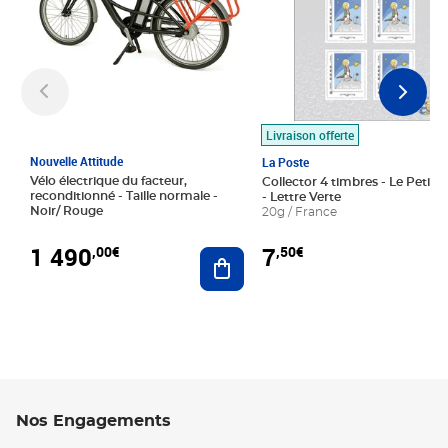
Livraison offerte
Nouvelle Attitude
La Poste
Vélo électrique du facteur,
Collector 4 timbres - Le Petit P
reconditionné - Taille normale -
- Lettre Verte
Noir/ Rouge
20g / France
1 490
7
,00€
,50€
Ajouter au panier
Nos Engagements