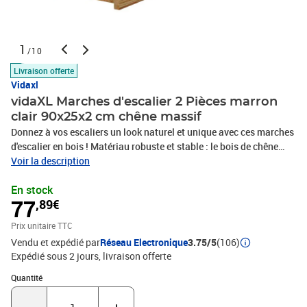
1
/10
Livraison offerte
Vidaxl
vidaXL Marches d'escalier 2 Pièces marron
clair 90x25x2 cm chêne massif
Donnez à vos escaliers un look naturel et unique avec ces marches
d'escalier en bois ! Matériau robuste et stable : le bois de chêne
massif est connu pour sa solidité, sa durabilité et la beauté de son
Voir la description
grain, ce qui en fait un matériau idéal pour les meubles de longue
En stock
durée. Sa résistance naturelle aux insectes et aux champignons
77
,89€
permet aux meubles en chêne de rester attrayants et fonctionnels
pendant des années.Utilisation polyvalente : cette marche
Prix unitaire TTC
d'escalier polyvalente sert également de rebord de fenêtre, offrant
Vendu et expédié par
Réseau Electronique
3.75/5
(106)
un emplacement idéal pour vos livres, vos tasses à café ou vos
Expédié sous 2 jours
livraison offerte
objets décoratifs. Son charme naturel rehausse votre intérieur,
ajoutant à la fois fonctionnalité et attrait esthétique.Entretien
Quantité : 1
Quantité
facile : grâce à sa surface lisse, la marche d'escalier est facile à
nettoyer avec un chiffon humide. Bon à savoir :La livraison