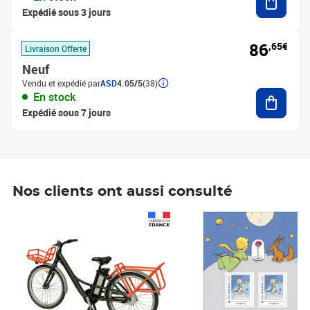
Expédié sous 3 jours
86
,65€
Livraison Offerte
Neuf
Vendu et expédié par
ASD
4.05/5
(38)
Ajouter
En stock
Expédié sous 7 jours
Nos clients ont aussi consulté
Prix 1 490,00€
Prix 7,50€