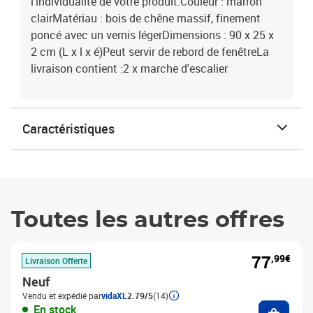
l'individualité de votre produit.Couleur : marron
clairMatériau : bois de chêne massif, finement
poncé avec un vernis légerDimensions : 90 x 25 x
2 cm (L x l x é)Peut servir de rebord de fenêtreLa
livraison contient :2 x marche d'escalier
Caractéristiques
Toutes les autres offres
77
,99€
Livraison Offerte
Neuf
Vendu et expédié par
vidaXL
2.79/5
(14)
Ajouter
En stock