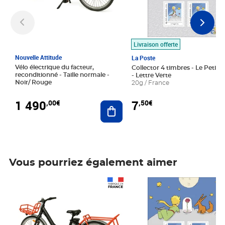
Livraison offerte
Nouvelle Attitude
La Poste
Vélo électrique du facteur,
Collector 4 timbres - Le Petit P
reconditionné - Taille normale -
- Lettre Verte
Noir/ Rouge
20g / France
1 490
7
,00€
,50€
Ajouter au panier
Vous pourriez également aimer
Prix 1 490,00€
Prix 7,50€