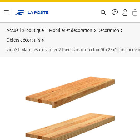
ontenu de la page
Accueil
boutique
Mobilier et décoration
Décoration
Objets décoratifs
vidaXL Marches d'escalier 2 Pièces marron clair 90x25x2 cm chêne 
Prix 77,89€
Prix 7
Prix 8