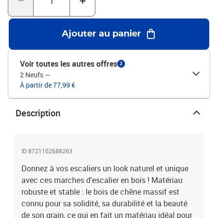
comprend uniquement deux marches d'escalier. Le cadre de
l'escalier et la contremarche ne sont pas inclus dans la
livraison.Chaque article est unique, avec des variations de
Ajouter au panier
couleurs et de grains. La livraison est aléatoire, ce qui garantit
l'exclusivité et l'individualité de votre produit.Couleur : marron
clairMatériau : bois de chêne massif, finement poncé avec un
Voir toutes les autres offres
2
vernis légerDimensions : 90 x 25 x 2 cm (L x l x é)Peut servir de
2 Neufs
—
rebord de fenêtreLa livraison contient :2 x marche d'escalier
À partir de 77,99 €
Description
ID 8721102688263
Donnez à vos escaliers un look naturel et unique
avec ces marches d'escalier en bois ! Matériau
robuste et stable : le bois de chêne massif est
connu pour sa solidité, sa durabilité et la beauté
de son grain, ce qui en fait un matériau idéal pour