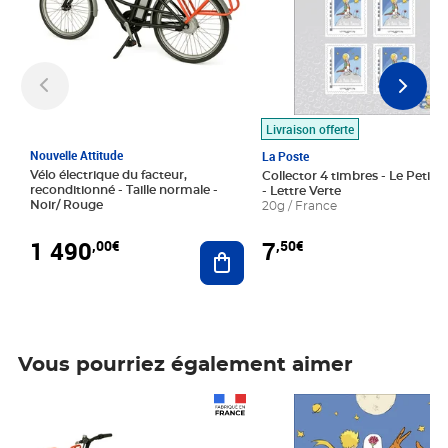
Livraison offerte
Nouvelle Attitude
La Poste
Vélo électrique du facteur,
Collector 4 timbres - Le Petit P
reconditionné - Taille normale -
- Lettre Verte
Noir/ Rouge
20g / France
1 490
7
,00€
,50€
Ajouter au panier
Vous pourriez également aimer
Prix 1 490,00€
Prix 7,50€