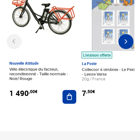
Livraison offerte
Nouvelle Attitude
La Poste
Vélo électrique du facteur,
Collector 4 timbres - Le Petit P
reconditionné - Taille normale -
- Lettre Verte
Noir/ Rouge
20g / France
1 490
7
,00€
,50€
Ajouter au panier