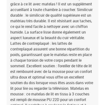
grâce à ce lit avec matelas ! Il est un supplément
optimal. Il contribue à soulager la fatigue et à favoriser la
circulation sanguine, vous offrant ainsi une relaxation complète et
accueillant à toute chambre à coucher. Similicuir
une bonne qualité de sommeil. En outre, le matelas est disponible
durable : le similicuir de qualité supérieure est un
en dureté H2 et H3, de sorte que vous pouvez simplement tourner
matériau très durable. Il est résistant aux taches,
le matelas pour choisir la dureté qui vous convient le mieux.
ce qui le rend facile à nettoyer avec un chiffon
Design latéral ondulé : l’aspect ondulé du cadre de lit est élégant et
humide. La surface lisse donne également un
sophistiqué, ajoutant une touche moderne et élégante à votre
aspect luxueux et la beauté du cuir véritable.
décor, ce qui en fait le point central de votre chambre à
Lattes de contreplaqué : les lattes de
coucher.Cadre de lit :Couleur : CappuccinoMatériau : similicuir (75
% chlorure de polyvinyle, 5 % coton, 20 % polyester), métal,
contreplaqué assurent une bonne répartition du
contreplaqué, bois de pin massif, contreplaquéDimensions totales
poids, garantissant que le matelas reste en place
: 218 x 205 x 74,5 cm (L x l x H)Coussin de tête de lit :Couleur :
à chaque torsion de votre corps pendant le
CappuccinoMatériau : similicuir (75 % chlorure de vinyle, 5 %
sommeil. Excellent soutien : l'oreiller de tête de lit
coton, 20 % polyester)Matériau de remplissage :
est rembourré avec de la mousse pour un confort
mousseDimensions : 200 x 3 x 49 cm (L x l x H)Matelas en mousse
ultra doux et optimal vous offre un excellent
:Couleur : blanc Matériau de la housse : tissu tricoté Matériau de
soutien du dos lorsque vous êtes assis dans votre
rembourrage : mousse PU 22D Dureté : H2 et H3 Dimensions
totales : 200 x 200 x 17 cm (l x L x é)Nom de la gamme :
lit pour lire ou regarder la télévision. Matelas en
VianaAssemblage requis : ouiLa livraison contient :1 x cadre de
mousse : ce matelas de lit en tissu à 3 couches
lit1 x coussin de tête de lit1 x matelas en mousse
est rempli de mousse PU 22D pour un confort