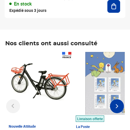
Ajouter
En stock
Expédié sous 3 jours
Nos clients ont aussi consulté
Prix 1 490,00€
Prix 7,50€
Livraison offerte
Nouvelle Attitude
La Poste