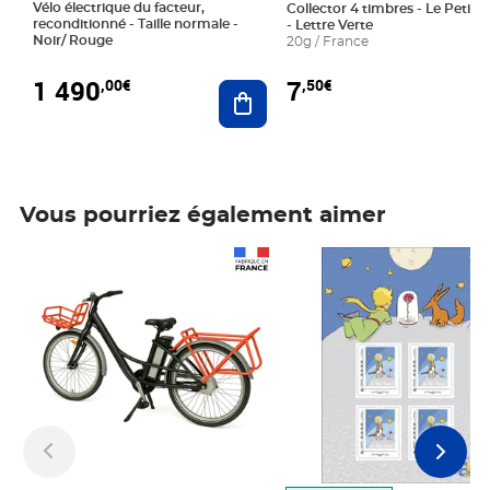
Vélo électrique du facteur,
Collector 4 timbres - Le Petit P
reconditionné - Taille normale -
- Lettre Verte
Noir/ Rouge
20g / France
1 490
7
,00€
,50€
Ajouter au panier
Vous pourriez également aimer
Prix 1 490,00€
Prix 7,50€