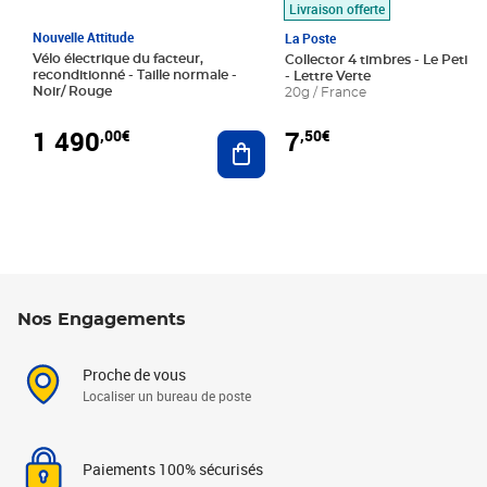
Livraison offerte
Nouvelle Attitude
La Poste
Vélo électrique du facteur,
Collector 4 timbres - Le Petit P
reconditionné - Taille normale -
- Lettre Verte
Noir/ Rouge
20g / France
1 490
7
,00€
,50€
Ajouter au panier
Nos Engagements
Proche de vous
Localiser un bureau de poste
Paiements 100% sécurisés