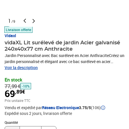
1
/9
Livraison offerte
Vidaxl
vidaXL Lit surélevé de jardin Acier galvanisé
240x40x77 cm Anthracite
Jardin Personnalisé avec Bac surélevé en Acier AnthraciteCréez un
jardin personnalisé et élégant avec ce bac surélevé en acier
anthracite. Alliant praticité et design moderne, il offre une
Voir la description
plateforme idéale pour cultiver fleurs, herbes et légumes,
En stock
embellissant terrasses, balcons ou jardins.Expérience de
77,99 €
Jardinage Personnalisable: Parfait pour les amateurs de DIY, ce
-10%
69
,89€
bac permet de concevoir votre propre disposition des plantations,
apportant créativité et touche personnelle à votre espace
Prix unitaire TTC
extérieur.Large Espace de Culture: Ses dimensions profondes et
Vendu et expédié par
Réseau Electronique
3.75/5
(106)
larges offrent beaucoup d’espace pour diverses plantes, favorisant
Expédié sous 2 jours
livraison offerte
une croissance saine et la création d’un mini-jardin
Quantité : 1
florissant.Assemblage Simple & Agréable: Conçu pour un
Quantité
montage facile, le bac peut être rapidement installé, rendant le