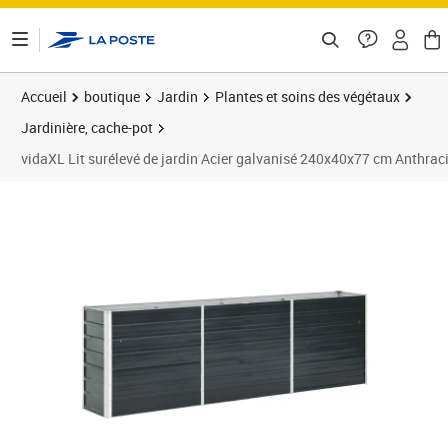
ontenu de la page
Accueil
boutique
Jardin
Plantes et soins des végétaux
Jardinière, cache-pot
vidaXL Lit surélevé de jardin Acier galvanisé 240x40x77 cm Anthrac
Prix barré 77,99 €
Prix 69,89€
Prix 6