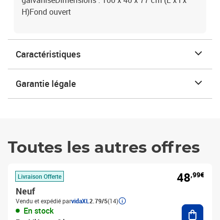
galvaniséDimensions : 100 x 40 x 77 cm (L x l x
H)Fond ouvert
Caractéristiques
Garantie légale
Toutes les autres offres
48
,99€
Livraison Offerte
Neuf
Vendu et expédié par
vidaXL
2.79/5
(14)
Ajouter
En stock