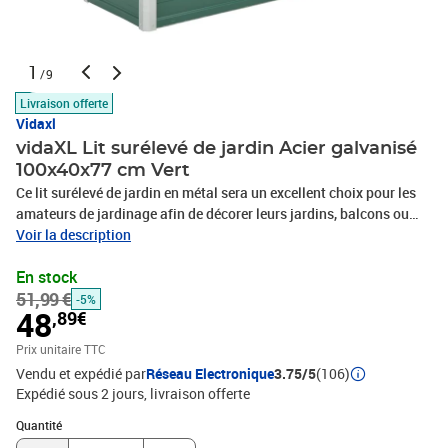
1
/9
Livraison offerte
Vidaxl
vidaXL Lit surélevé de jardin Acier galvanisé
100x40x77 cm Vert
Ce lit surélevé de jardin en métal sera un excellent choix pour les
amateurs de jardinage afin de décorer leurs jardins, balcons ou
patios. Grand espace : la jardinière est assez profonde et large
Voir la description
pour contenir une grande quantité de sol et fournir suffisamment
En stock
d'espace pour vos plantes, légumes, herbes et fleurs.Robuste et
51,99 €
stable : fabriquée en acier galvanisé robuste, la jardinière est
-5%
48
,89€
résistante aux intempéries et donc très pratique pour une
utilisation à l'extérieur.Fond ouvert : Le design sans fond permet
Prix unitaire TTC
un bon drainage des plantes et empêche l'accumulation d'eau qui
Vendu et expédié par
Réseau Electronique
3.75/5
(106)
fait pourrir les racines des plantes. Cela permet également aux
Expédié sous 2 jours
livraison offerte
plantes de mieux absorber les nutriments. Tu peux le placer sur de
Quantité : 1
la terre, de l'herbe ou du béton.Multifonctionnelle : vous pouvez
Quantité
utiliser ce lit surélevé pour planter une variété de plantes, telles