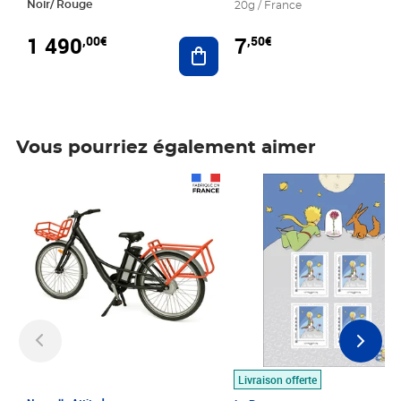
Noir/ Rouge
20g / France
1 490
7
,00€
,50€
Ajouter au panier
Vous pourriez également aimer
Prix 1 490,00€
Prix 7,50€
Livraison offerte