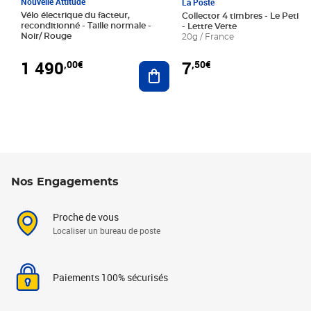
Nouvelle Attitude
La Poste
Vélo électrique du facteur,
Collector 4 timbres - Le Petit P
reconditionné - Taille normale -
- Lettre Verte
Noir/ Rouge
20g / France
1 490
7
,00€
,50€
Ajouter au panier
Nos Engagements
Proche de vous
Localiser un bureau de poste
Paiements 100% sécurisés