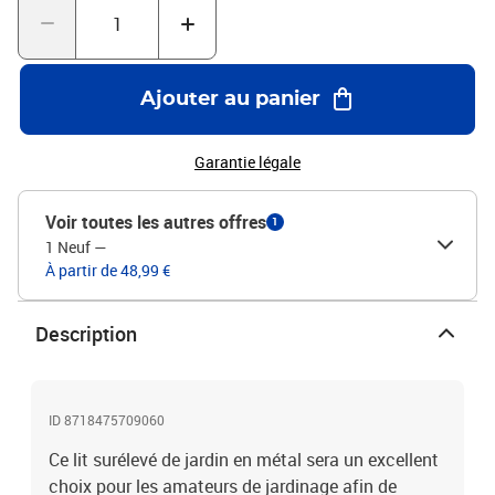
que des fleurs, des légumes, de petits arbres et même des herbes,
dans votre patio, cour, jardin et balcon.Couleur : vertMatériau :
acier galvaniséDimensions : 100 x 40 x 77 cm (L x l x H)Fond
ouvert
Ajouter au panier
Garantie légale
Voir toutes les autres offres
1
1 Neuf
—
À partir de 48,99 €
Description
ID 8718475709060
Ce lit surélevé de jardin en métal sera un excellent
choix pour les amateurs de jardinage afin de