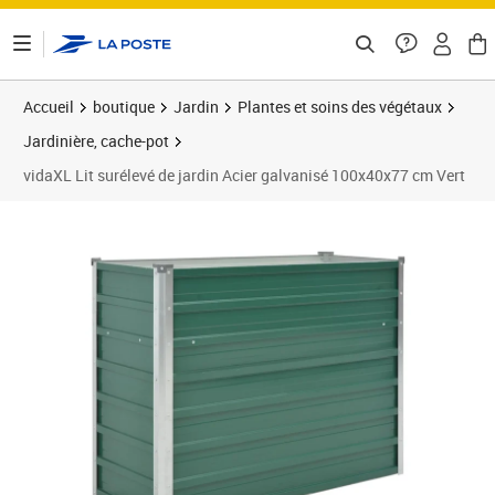
ontenu de la page
Accueil
boutique
Jardin
Plantes et soins des végétaux
Jardinière, cache-pot
vidaXL Lit surélevé de jardin Acier galvanisé 100x40x77 cm Vert
Prix barré 51,99 €
Prix 48,89€
Prix 4