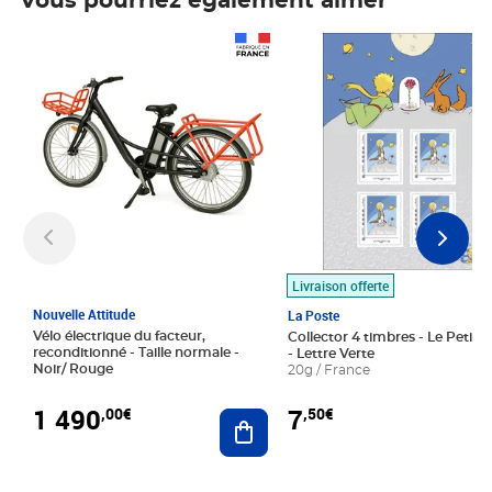
Vous pourriez également aimer
Prix 1 490,00€
Prix 7,50€
Livraison offerte
Nouvelle Attitude
La Poste
Vélo électrique du facteur,
Collector 4 timbres - Le Petit P
reconditionné - Taille normale -
- Lettre Verte
Noir/ Rouge
20g / France
1 490
7
,00€
,50€
Ajouter au panier