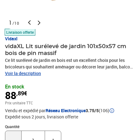
1
/10
Livraison offerte
Vidaxl
vidaXL Lit surélevé de jardin 101x50x57 cm
bois de pin massif
Ce lit surélevé de jardin en bois est un excellent choix pour les
bricoleurs qui souhaitent aménager ou décorer leur jardin, balcon
ou patio. Bois de pin massif : le bois de pin massif est un matériau
Voir la description
naturel magnifique. Le bois de pin a un grain droit et les nœuds
En stock
donnent au matériau son aspect caractéristique et
88
,89€
rustique.Espace suffisant : ce lit surélevé de jardin est
suffisamment profond et large pour contenir une grande quantité
Prix unitaire TTC
de terre, offrant suffisamment d'espace pour vos plantes, légumes,
Vendu et expédié par
Réseau Electronique
3.75/5
(106)
herbes et fleurs.Fonction décorative : le lit surélevé peut contenir
Expédié sous 2 jours
livraison offerte
vos plantes ou fleurs préférées, ce qui est idéal pour votre jardin
comme décoration.Matériau : bois de pin massif (non
Quantité : 1
Quantité
traité)Dimensions : 101 x 50 x 57 cm (l x P x H)L'assemblage est
requis