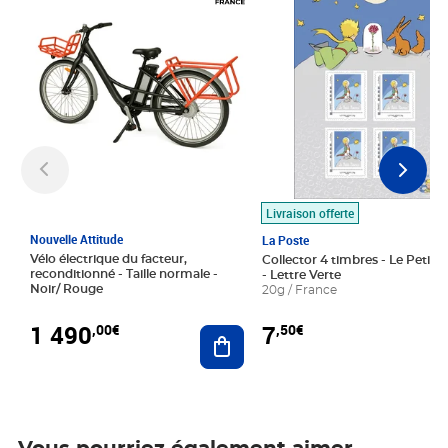
Livraison offerte
Nouvelle Attitude
La Poste
Vélo électrique du facteur,
Collector 4 timbres - Le Petit P
reconditionné - Taille normale -
- Lettre Verte
Noir/ Rouge
20g / France
1 490
7
,00€
,50€
Ajouter au panier