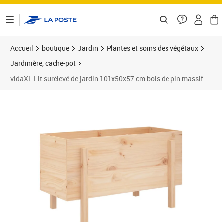
ontenu de la page
Accueil
boutique
Jardin
Plantes et soins des végétaux
Jardinière, cache-pot
vidaXL Lit surélevé de jardin 101x50x57 cm bois de pin massif
Prix 88,89€
Prix 8