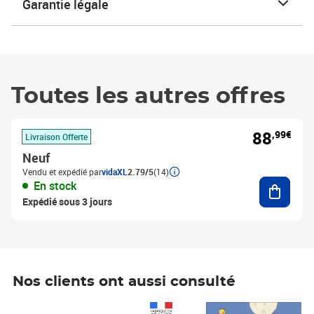
Garantie légale
Toutes les autres offres
88
,99€
Livraison Offerte
Neuf
Vendu et expédié par
vidaXL
2.79/5
(14)
Ajouter
En stock
Expédié sous 3 jours
Nos clients ont aussi consulté
Prix 1 490,00€
Prix 7,50€