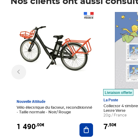
Nos clients ont aussi consul
Prix 1 490,00€
Prix 7,50€
Livraison offerte
La Poste
Nouvelle Attitude
Collector 4 timbres
Vélo électrique du facteur, reconditionné
Lettre Verte
- Taille normale - Noir/ Rouge
20g / France
1 490
7
,00€
,50€
Ajouter au panier