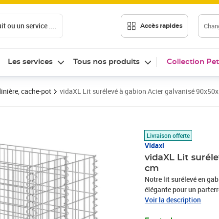
t ou un service ....
Chang
Accès rapides
Les services
Tous nos produits
Collection Pet
inière, cache-pot
vidaXL Lit surélevé à gabion Acier galvanisé 90x50
Prix 74,89€
Livraison offerte
Vidaxl
vidaXL Lit surél
cm
Notre lit surélevé en ga
élégante pour un parterr
terrasse. Le gabion robus
Voir la description
Fabriqué en acier galvani