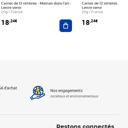
Carnet de 12 timbres - Maman dans l'art -
Carnet de 12 timbres - Le bl
Lettre verte
Lettre verte
20g / France
20g / France
18
18
,24€
,24€
r au panier
Ajouter au panier
5€ d'achat
Nos engagements
s
sociétaux et environnementaux
Linkedin
Instagram
X
Tiktok
Facebook
Youtube
Threads
Restons connectés