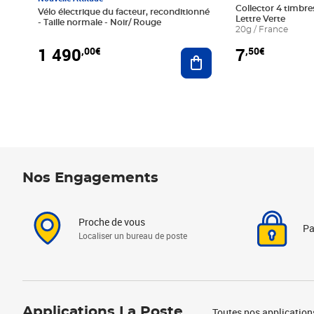
Collector 4 timbres
Vélo électrique du facteur, reconditionné
Lettre Verte
- Taille normale - Noir/ Rouge
20g / France
1 490
7
,00€
,50€
Ajouter au panier
Nos Engagements
Proche de vous
Pa
Localiser un bureau de poste
Applications La Poste
Toutes nos application