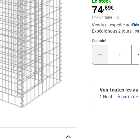
En stock
parterre de fleurs suréle
74
,89€
les fils horizontaux et v
accrue. Veuillez noter qu
Prix unitaire TTC
livraison.Couleur : arge
Vendu et expédié par
Rés
x 100 cm (L x l x H)Dime
Expédié sous 2 jours
liv
mur : 10 cmDimensions de
capacité de chargeCapac
Quantité : 1
Quantité
Voir toutes les au
1 Neuf
—
À partir de