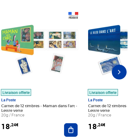
Prix 18,24€
Prix 18,24€
Livraison offerte
Livraison offerte
La Poste
La Poste
Carnet de 12 timbres - Maman dans l'art -
Carnet de 12 timbres - Le bl
Lettre verte
Lettre verte
20g / France
20g / France
18
18
,24€
,24€
r au panier
Ajouter au panier