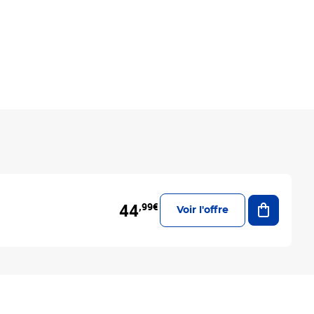
Ajouter a
44
,99€
Voir l'offre