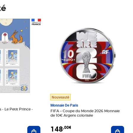
té
Prix 148,00€
Nouveauté
Monnaie De Paris
 - Le Petit Prince -
FIFA – Coupe du Monde 2026 Monnaie
de 10€ Argent colorisée
148
,00€
Ajouter au panier
Ajoute