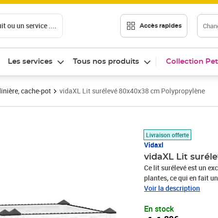
t ou un service ....
Chang
Accès rapides
Les services
Tous nos produits
Collection Pet
inière, cache-pot
vidaXL Lit surélevé 80x40x38 cm Polypropylène
Prix 44,89€
Livraison offerte
Vidaxl
vidaXL Lit suré
Ce lit surélevé est un ex
plantes, ce qui en fait u
polypropylène est un pla
Voir la description
plus utilisés dans le mobi
En stock
chocs.Grand espace : le 