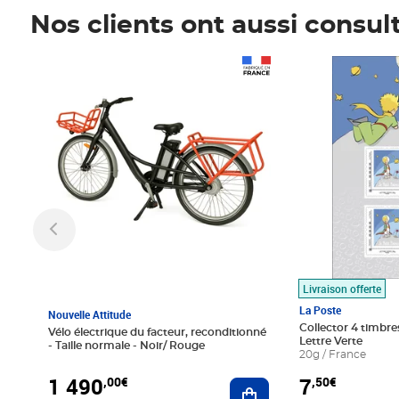
Nos clients ont aussi consul
Prix 1 490,00€
Prix 7,50€
Livraison offerte
La Poste
Nouvelle Attitude
Collector 4 timbres
Vélo électrique du facteur, reconditionné
Lettre Verte
- Taille normale - Noir/ Rouge
20g / France
1 490
7
,00€
,50€
Ajouter au panier