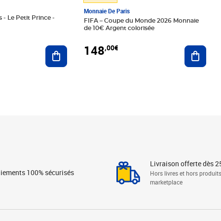
Monnaie De Paris
 - Le Petit Prince -
FIFA – Coupe du Monde 2026 Monnaie
de 10€ Argent colorisée
148
,00€
Ajouter au panier
Ajoute
Livraison offerte dès 2
iements 100% sécurisés
Hors livres et hors produit
marketplace