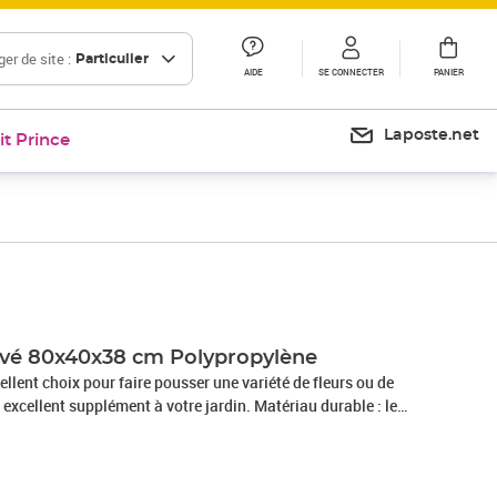
er de site :
Particulier
AIDE
SE CONNECTER
PANIER
Laposte.net
it Prince
Prix 44,99€
levé 80x40x38 cm Polypropylène
cellent choix pour faire pousser une variété de fleurs ou de
n excellent supplément à votre jardin. Matériau durable : le
stique populaire qui est également l'un des matériaux les
lier d'extérieur. Il est léger, robuste et résistant aux
bac à fleurs est suffisamment profond et large pour contenir