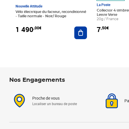
La Poste
Nouvelle Attitude
Collector 4 timbres
Vélo électrique du facteur, reconditionné
Lettre Verte
- Taille normale - Noir/ Rouge
20g / France
1 490
7
,00€
,50€
Ajouter au panier
Nos Engagements
Proche de vous
Pa
Localiser un bureau de poste