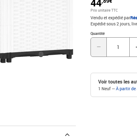
44
,89€
une grande quantité de t
herbes et fleurs.Design é
Prix unitaire TTC
convient aux jardins, au
Vendu et expédié par
Rés
endroit où l'on peut util
Expédié sous 2 jours
liv
montage, chaque produit 
(Polypropylène)Dimension
Quantité : 1
Quantité
Voir toutes les au
1 Neuf
—
À partir de