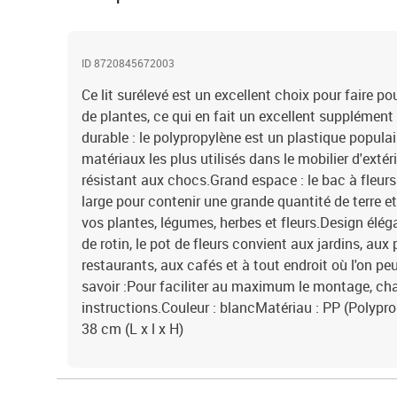
ID 8720845672003
Ce lit surélevé est un excellent choix pour faire po
de plantes, ce qui en fait un excellent supplément 
durable : le polypropylène est un plastique populai
matériaux les plus utilisés dans le mobilier d'extérie
résistant aux chocs.Grand espace : le bac à fleur
large pour contenir une grande quantité de terre e
vos plantes, légumes, herbes et fleurs.Design élég
de rotin, le pot de fleurs convient aux jardins, aux
restaurants, aux cafés et à tout endroit où l'on peu
savoir :Pour faciliter au maximum le montage, cha
instructions.Couleur : blancMatériau : PP (Polypr
38 cm (L x l x H)