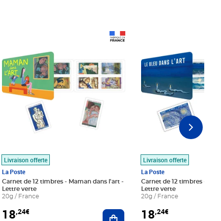
Prix 18,24€
Prix 18,24€
Livraison offerte
Livraison offerte
La Poste
La Poste
Carnet de 12 timbres - Maman dans l'art -
Carnet de 12 timbres - Le bl
Lettre verte
Lettre verte
20g / France
20g / France
18
18
,24€
,24€
r au panier
Ajouter au panier