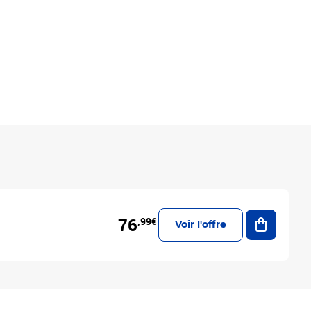
Ajouter a
76
,99€
Voir l'offre