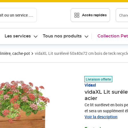
t ou un service ....
Chang
Accès rapides
Les services
Tous nos produits
Collection Pet
inière, cache-pot
vidaXL Lit surélevé 50x40x72 cm bois de teck recyclé
Prix barré 116,99 €
Prix 76,89€
Livraison offerte
Vidaxl
vidaXL Lit surél
acier
Ce lit surélevé en bois 
et sera un supplément él
bois de teck recyclé, cet
Voir la description
bois rendent chaque pièc