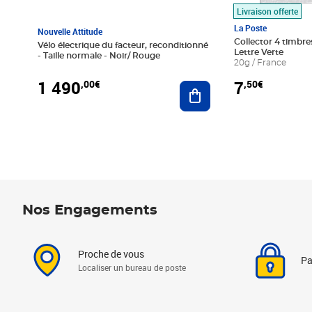
Livraison offerte
La Poste
Nouvelle Attitude
Collector 4 timbres
Vélo électrique du facteur, reconditionné
Lettre Verte
- Taille normale - Noir/ Rouge
20g / France
1 490
7
,00€
,50€
Ajouter au panier
Nos Engagements
Proche de vous
Pa
Localiser un bureau de poste