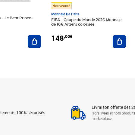
Nouveauté
Monnaie De Paris
 - Le Petit Prince -
FIFA – Coupe du Monde 2026 Monnaie
de 10€ Argent colorisée
148
,00€
Ajouter au panier
Ajoute
Livraison offerte dès 2
iements 100% sécurisés
Hors livres et hors produit
marketplace