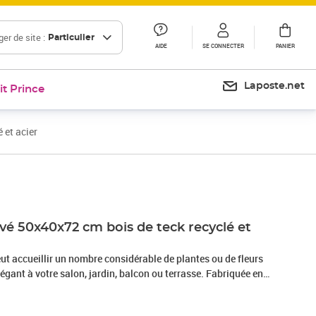
er de site :
Particulier
AIDE
SE CONNECTER
PANIER
Laposte.net
it Prince
 et acier
Prix 76,99€
evé 50x40x72 cm bois de teck recyclé et
peut accueillir un nombre considérable de plantes ou de fleurs
égant à votre salon, jardin, balcon ou terrasse. Fabriquée en
te jardinière est très robuste et durable. Les beaux grains de
e unique et légèrement différente l'une de l'autre. Quatre