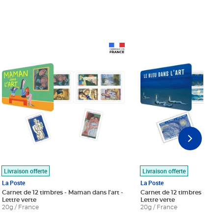
Prix 18,24€
Prix 18,24€
Livraison offerte
Livraison offerte
La Poste
La Poste
Carnet de 12 timbres - Maman dans l'art -
Carnet de 12 timbres - Le bl
Lettre verte
Lettre verte
20g / France
20g / France