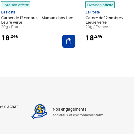
Livraison offerte
Livraison offerte
La Poste
La Poste
Carnet de 12 timbres - Maman dans l'art -
Carnet de 12 timbres - Le bl
Lettre verte
Lettre verte
20g / France
20g / France
18
18
,24€
,24€
r au panier
Ajouter au panier
5€ d'achat
Nos engagements
s
sociétaux et environnementaux