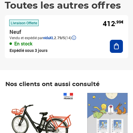
Toutes les autres offres
412
,99€
Livraison Offerte
Neuf
Vendu et expédié par
vidaXL
2.79/5
(14)
Ajouter
En stock
Expédié sous 3 jours
Nos clients ont aussi consulté
Prix 1 490,00€
Prix 7,50€