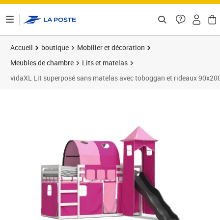
ontenu de la page
Accueil
boutique
Mobilier et décoration
Meubles de chambre
Lits et matelas
vidaXL Lit superposé sans matelas avec toboggan et rideaux 90x20
Prix 408,65€
Prix 4