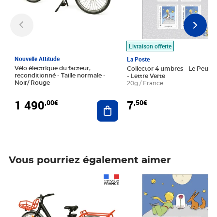
Livraison offerte
Nouvelle Attitude
La Poste
Vélo électrique du facteur,
Collector 4 timbres - Le Petit P
reconditionné - Taille normale -
- Lettre Verte
Noir/ Rouge
20g / France
1 490
7
,00€
,50€
Ajouter au panier
Vous pourriez également aimer
Prix 1 490,00€
Prix 7,50€