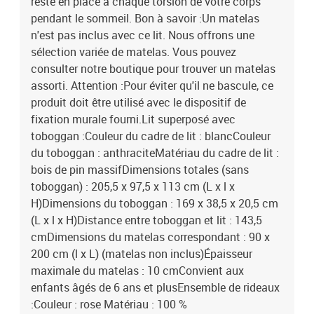
reste en place à chaque torsion de votre corps
pendant le sommeil. Bon à savoir :Un matelas
n'est pas inclus avec ce lit. Nous offrons une
sélection variée de matelas. Vous pouvez
consulter notre boutique pour trouver un matelas
assorti. Attention :Pour éviter qu'il ne bascule, ce
produit doit être utilisé avec le dispositif de
fixation murale fourni.Lit superposé avec
toboggan :Couleur du cadre de lit : blancCouleur
du toboggan : anthraciteMatériau du cadre de lit :
bois de pin massifDimensions totales (sans
toboggan) : 205,5 x 97,5 x 113 cm (L x l x
H)Dimensions du toboggan : 169 x 38,5 x 20,5 cm
(L x l x H)Distance entre toboggan et lit : 143,5
cmDimensions du matelas correspondant : 90 x
200 cm (l x L) (matelas non inclus)Épaisseur
maximale du matelas : 10 cmConvient aux
enfants âgés de 6 ans et plusEnsemble de rideaux
:Couleur : rose Matériau : 100 %