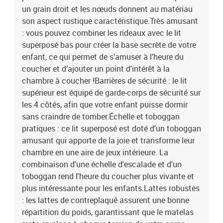
75 cm (L x l) 1 x rideau de façade : 34 x 75 cm (L x l) 1 x rideau avec
un grain droit et les nœuds donnent au matériau
3 poches : 80 x 43 cm (L x l)2 x rideau latéral : 85 x 76 cm (L x l) 1 x
son aspect rustique caractéristique.Très amusant
tunnel (taille à plat) : 211 x 94 cm (L x l) 1 x tour : 44,5 x 43 x 190,5
: vous pouvez combiner les rideaux avec le lit
cm (L x l x H)Legal Documents:Vous trouverez ici plus de détails
superposé bas pour créer la base secrète de votre
sur la façon d'empêcher vos meubles de basculer
enfant, ce qui permet de s’amuser à l’heure du
coucher et d’ajouter un point d'intérêt à la
chambre à coucher !Barrières de sécurité : le lit
supérieur est équipé de garde-corps de sécurité sur
les 4 côtés, afin que votre enfant puisse dormir
sans craindre de tomber.Échelle et toboggan
pratiques : ce lit superposé est doté d'un toboggan
amusant qui apporte de la joie et transforme leur
chambre en une aire de jeux intérieure. La
combinaison d'une échelle d'escalade et d'un
toboggan rend l'heure du coucher plus vivante et
plus intéressante pour les enfants.Lattes robustes
: les lattes de contreplaqué assurent une bonne
répartition du poids, garantissant que le matelas