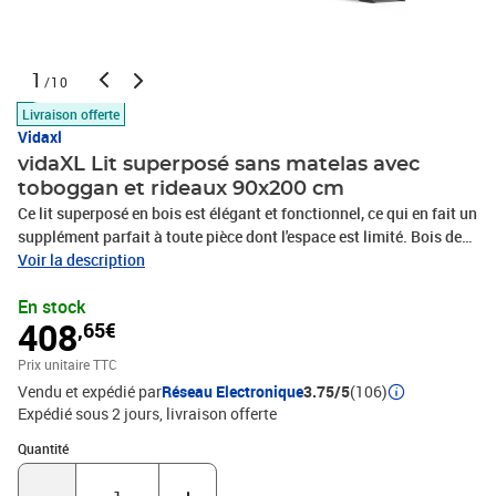
1
/10
Livraison offerte
Vidaxl
vidaXL Lit superposé sans matelas avec
toboggan et rideaux 90x200 cm
Ce lit superposé en bois est élégant et fonctionnel, ce qui en fait un
supplément parfait à toute pièce dont l'espace est limité. Bois de
pin massif : ce lit superposé est fabriqué en bois de pin massif
Voir la description
pour plus de stabilité et de durabilité. Le bois de pin a un grain
En stock
droit et les nœuds donnent au matériau son aspect rustique
408
,65€
caractéristique.Très amusant : vous pouvez combiner les rideaux
avec le lit superposé bas pour créer la base secrète de votre enfant,
Prix unitaire TTC
ce qui permet de s’amuser à l’heure du coucher et d’ajouter un
Vendu et expédié par
Réseau Electronique
3.75/5
(106)
point d'intérêt à la chambre à coucher !Barrières de sécurité : le lit
Expédié sous 2 jours
livraison offerte
supérieur est équipé de garde-corps de sécurité sur les 4 côtés,
afin que votre enfant puisse dormir sans craindre de
Quantité : 1
Quantité
tomber.Échelle et toboggan pratiques : ce lit superposé est doté
d'un toboggan amusant qui apporte de la joie et transforme leur