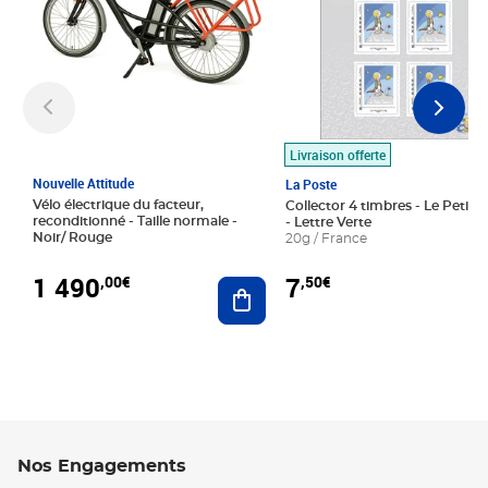
Livraison offerte
Nouvelle Attitude
La Poste
Vélo électrique du facteur,
Collector 4 timbres - Le Petit P
reconditionné - Taille normale -
- Lettre Verte
Noir/ Rouge
20g / France
1 490
7
,00€
,50€
Ajouter au panier
Nos Engagements