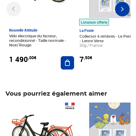
Livraison offerte
Nouvelle Attitude
La Poste
Vélo électrique du facteur,
Collector 4 timbres - Le Petit P
reconditionné - Taille normale -
- Lettre Verte
Noir/ Rouge
20g / France
1 490
7
,00€
,50€
Ajouter au panier
Vous pourriez également aimer
Prix 1 490,00€
Prix 7,50€