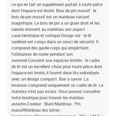
ce qui en fait un supplément parfait à toute pièce
cm (L x l x H)Dimensions du matelas adaptées : 80 x 200/140 x
200 cm (l x L) (matelas non inclus)Assemblage requis : OuiLe lit
dont l'espace est limité. Bois de pin massif : le
haut ne convient pas aux enfants de moins de 6 ans
bois de pin massif est un matériau naturel
magnifique. Le bois de pin a un grain droit et les
nœuds donnent au matériau son aspect
caractéristique et rustique.Design sûr : le lit
surélevé est conçu dans un souci de sécurité. Il
comprend des garde-corps qui empêchent
l'utilisateur de rouler pendant son
sommeil.Convient aux espaces limités : le cadre
de lit est un excellent choix pour toute pièce dont
l'espace est limité, il fournit deux lits individuels
avec un design compact. Bon à savoir :La
livraison comprend uniquement un cadre de lit. Le
matelas n'est pas inclus. Vous pouvez consulter
notre boutique pour trouver les matelas
assortis.Couleur : BlancMatériau : Pin
massifMatériau des lattes :