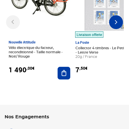
Livraison offerte
Nouvelle Attitude
La Poste
Vélo électrique du facteur,
Collector 4 timbres - Le Petit P
reconditionné - Taille normale -
- Lettre Verte
Noir/ Rouge
20g / France
1 490
7
,00€
,50€
Ajouter au panier
Nos Engagements