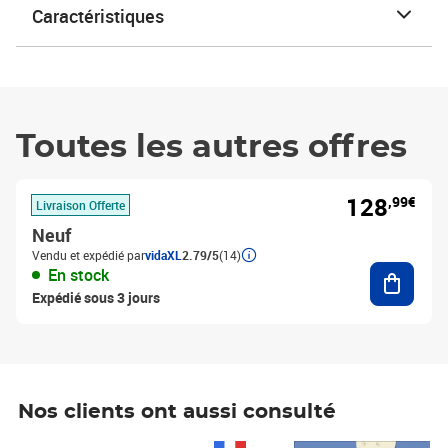
Caractéristiques
Toutes les autres offres
128
,99€
Livraison Offerte
Neuf
Vendu et expédié par
vidaXL
2.79/5
(14)
Ajouter
En stock
Expédié sous 3 jours
Nos clients ont aussi consulté