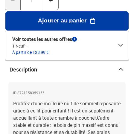
charge max. (avec matelas) : 100 kgDimensions du matelas
correspondant : 90 x 200 cm (l x L) (matelas est non inclus)Avec
sommier à lattesAssemblage requis : oui
Ajouter au panier
Voir toutes les autres offres
1
1 Neuf
—
À partir de 128,99 €
Description
ID 8721158359155
Profitez d'une meilleure nuit de sommeil reposante
grâce à ce lit pour enfant ! Il est un supplément
accueillant à toute chambre à coucher.Cadre
stable et durable : le bois de pin massif est connu
pour sa résistance et sa durabilité. Ses grains