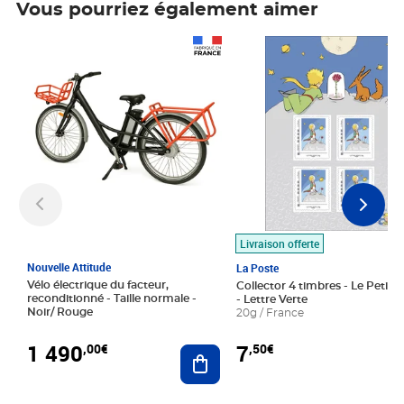
Vous pourriez également aimer
Prix 1 490,00€
Prix 7,50€
Livraison offerte
Nouvelle Attitude
La Poste
Vélo électrique du facteur,
Collector 4 timbres - Le Petit P
reconditionné - Taille normale -
- Lettre Verte
Noir/ Rouge
20g / France
1 490
7
,00€
,50€
Ajouter au panier