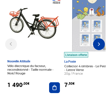
Prix 1 490,00€
Prix 7,50€
Livraison offerte
Nouvelle Attitude
La Poste
Vélo électrique du facteur,
Collector 4 timbres - Le Petit P
reconditionné - Taille normale -
- Lettre Verte
Noir/ Rouge
20g / France
1 490
7
,00€
,50€
Ajouter au panier