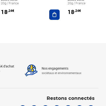
20g / France
20g / France
18
18
,24€
,24€
r au panier
Ajouter au panier
5€ d'achat
Nos engagements
s
sociétaux et environnementaux
Linkedin
Instagram
X
Tiktok
Facebook
Youtube
Threads
Restons connectés