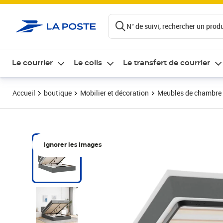
ontenu de la page
N° de suivi, rechercher un produi
Le courrier
Le colis
Le transfert de courrier
Accueil
boutique
Mobilier et décoration
Meubles de chambre
Ignorer les images