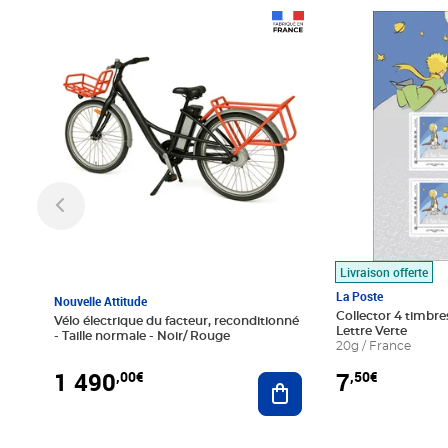
Prix 1 490,00€
Prix 7,50€
Livraison offerte
La Poste
Nouvelle Attitude
Collector 4 timbres
Vélo électrique du facteur, reconditionné
Lettre Verte
- Taille normale - Noir/ Rouge
20g / France
1 490
7
,00€
,50€
Ajouter au panier