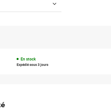
En stock
Expédié sous 3 jours
té