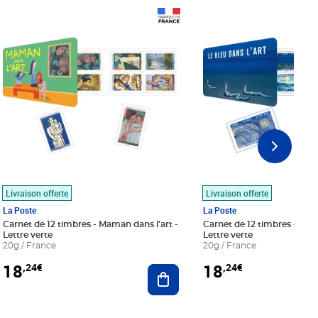
Prix 18,24€
Prix 18,24€
Livraison offerte
Livraison offerte
La Poste
La Poste
Carnet de 12 timbres - Maman dans l'art -
Carnet de 12 timbres - Le bl
Lettre verte
Lettre verte
20g / France
20g / France
18
18
,24€
,24€
r au panier
Ajouter au panier