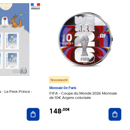
Prix 148,00€
Nouveauté
Monnaie De Paris
 - Le Petit Prince -
FIFA – Coupe du Monde 2026 Monnaie
de 10€ Argent colorisée
148
,00€
Ajouter au panier
Ajoute