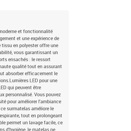
: c.c. 5 VLongueur du c
cmIndice IP : IP65Avec s
lit1 x tête de lit1 x ma
moderne et fonctionnalité
angement et une expérience de
 tissu en polyester offre une
abilité, vous garantissant un
rts ensachés : le ressort
haute qualité tout en assurant
peut absorber efficacement le
ations.Lumières LED pour une
LED qui peuvent être
eux personnalisé. Vous pouvez
sité pour améliorer l'ambiance
 ce surmatelas améliore le
respirante, tout en prolongeant
ble permet un lavage facile, ce
sons d'hygiène, le matelas ne