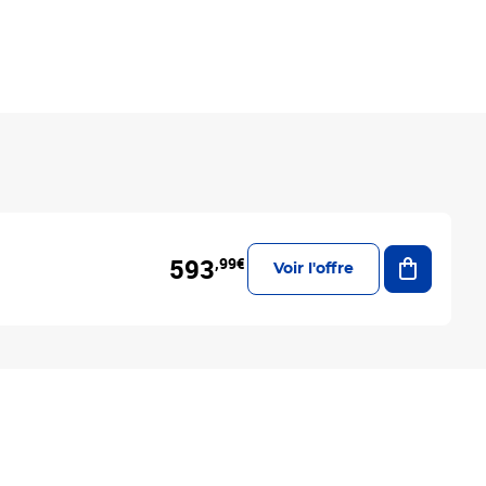
Ajouter a
593
,99€
Voir l'offre