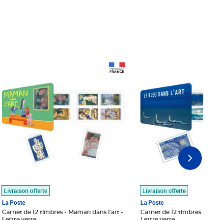
Prix 18,24€
Prix 18,24€
Livraison offerte
Livraison offerte
La Poste
La Poste
Carnet de 12 timbres - Maman dans l'art -
Carnet de 12 timbres - Le bl
Lettre verte
Lettre verte