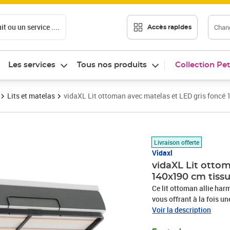
t ou un service ....
Chang
Accès rapides
Les services
Tous nos produits
Collection Pet
Lits et matelas
vidaXL Lit ottoman avec matelas et LED gris foncé
Prix 593,89€
Livraison offerte
Vidaxl
vidaXL Lit otto
140x190 cm tiss
Ce lit ottoman allie ha
vous offrant à la fois u
confortable. Matériau do
Voir la description
douceur, de respirabilité