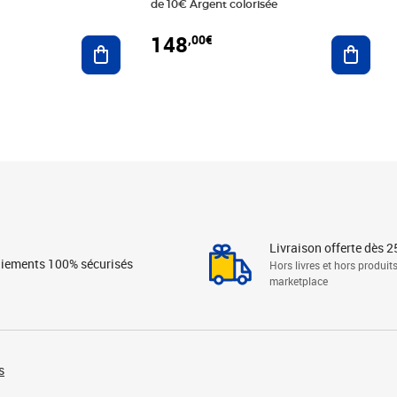
de 10€ Argent colorisée
148
,00€
Ajouter au panier
Ajoute
Livraison offerte dès 2
iements 100% sécurisés
Hors livres et hors produit
marketplace
s