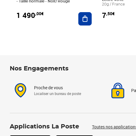
- Taille normale - Noir/ Rouge
20g / France
1 490
7
,00€
,50€
Ajouter au panier
Nos Engagements
Proche de vous
Pa
Localiser un bureau de poste
Applications La Poste
Toutes nos application