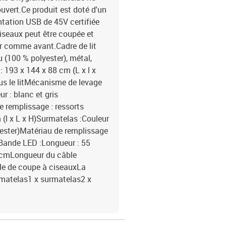
ouvert.Ce produit est doté d'un
tation USB de 45V certifiée
ciseaux peut être coupée et
er comme avant.Cadre de lit
su (100 % polyester), métal,
: 193 x 144 x 88 cm (L x l x
s le litMécanisme de levage
r : blanc et gris
e remplissage : ressorts
(l x L x H)Surmatelas :Couleur
yester)Matériau de remplissage
)Bande LED :Longueur : 55
0 cmLongueur du câble
le de coupe à ciseauxLa
 x matelas1 x surmatelas2 x