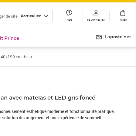
er de site :
Particulier
AIDE
SE CONNECTER
PANIER
Laposte.net
it Prince
 140x190 cm tissu
Prix 593,99€
man avec matelas et LED gris foncé
u
rmonieusement esthétique moderne et fonctionnalité pratique,
ne solution de rangement et une expérience de sommeil
ux et durable : le tissu en polyester offre une combinaison de
 et de durabilité, vous garantissant un confort et une