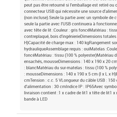
peut pas être retourné si l'emballage est retiré ou 
connecteur USB qui nécessite une source d'alimen
(non incluse).Seule la partie avec un symbole de 
seule la partie avec l'USB continuera à fonctionn
avec tête de lit :Couleur : gris foncéMatériau : tis
contreplaqué, bois d’ingénierieDimensions totales 
H)Capacité de charge max : 140 kgRangement sou
hydrauliqueAssemblage requis : ouiMatelas :Couleu
foncéMatériau : tissu (100 % polyester)Matériau d
ensachés, mousseDimensions : 140 x 190 x 20 cm 
: blancMatériau du sur-matelas : tissu (100 % pol
: mousseDimensions : 140 x 190 x 5 cm (l x L x H
cmTension : c.c. 5 VLongueur du câble USB : 15
d'alimentation : 30 cmIndice IP : IP65Avec symbo
livraison contient :1 x cadre de lit1 x tête de lit1
bande à LED