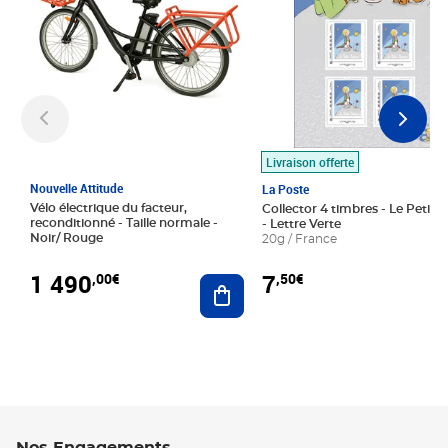
Livraison offerte
Nouvelle Attitude
La Poste
Vélo électrique du facteur,
Collector 4 timbres - Le Petit P
reconditionné - Taille normale -
- Lettre Verte
Noir/ Rouge
20g / France
1 490
7
,00€
,50€
Ajouter au panier