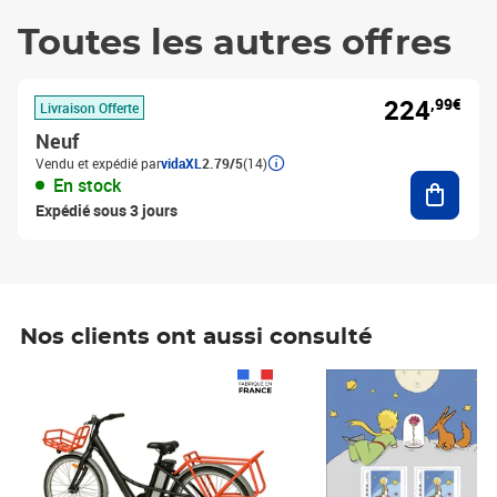
Toutes les autres offres
224
,99€
Livraison Offerte
Neuf
Vendu et expédié par
vidaXL
2.79/5
(14)
Ajouter
En stock
Expédié sous 3 jours
Nos clients ont aussi consulté
Prix 1 490,00€
Prix 7,50€