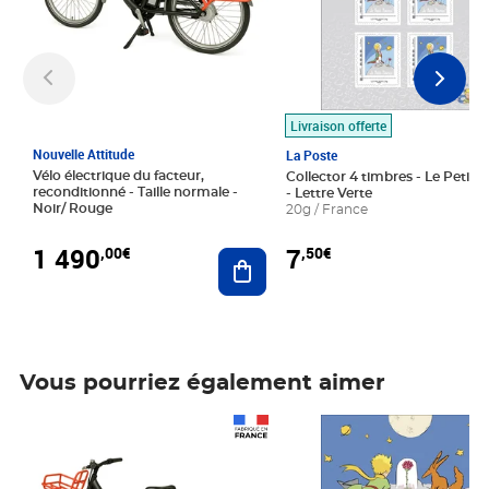
Livraison offerte
Nouvelle Attitude
La Poste
Vélo électrique du facteur,
Collector 4 timbres - Le Petit P
reconditionné - Taille normale -
- Lettre Verte
Noir/ Rouge
20g / France
1 490
7
,00€
,50€
Ajouter au panier
Vous pourriez également aimer
Prix 1 490,00€
Prix 7,50€