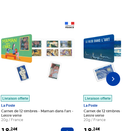
Prix 18,24€
Prix 18,24€
Livraison offerte
Livraison offerte
La Poste
La Poste
Carnet de 12 timbres - Maman dans l'art -
Carnet de 12 timbres - Le bl
Lettre verte
Lettre verte
20g / France
20g / France
18
18
,24€
,24€
r au panier
Ajouter au panier