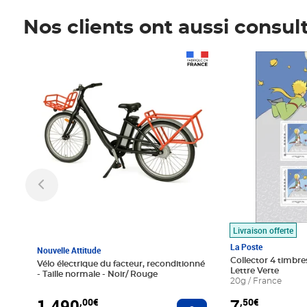
Nos clients ont aussi consul
Prix 1 490,00€
Prix 7,50€
Livraison offerte
La Poste
Nouvelle Attitude
Collector 4 timbres
Vélo électrique du facteur, reconditionné
Lettre Verte
- Taille normale - Noir/ Rouge
20g / France
1 490
7
,00€
,50€
Ajouter au panier