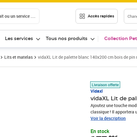
t ou un service ....
Chang
Accès rapides
Les services
Tous nos produits
Collection Pet
Lits et matelas
vidaXL Lit de palette blanc 140x200 cm bois de pin
Prix 177,89€
Livraison offerte
Vidaxl
vidaXL Lit de pa
Ajoutez une touche mode
classique ! Il apportera 
massif : le bois de pin 
Voir la description
grain droit et les nœuds
En stock
rustique.Cadre robuste e