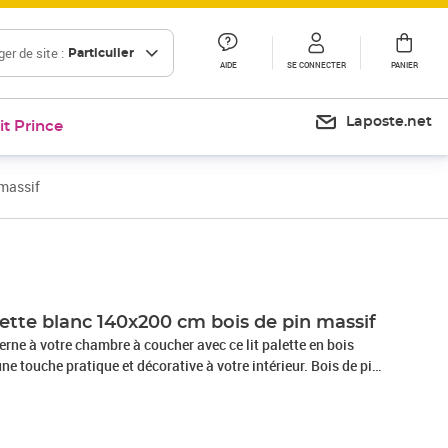
er de site :
Particulier
AIDE
SE CONNECTER
PANIER
Laposte.net
it Prince
 massif
Prix 177,99€
lette blanc 140x200 cm bois de pin massif
rne à votre chambre à coucher avec ce lit palette en bois
une touche pratique et décorative à votre intérieur. Bois de pin
massif est un matériau naturel magnifique. Le bois de pin a un
 donnent au matériau son aspect caractéristique et
t stable : le cadre en bois assure robustesse et