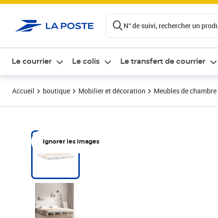
ontenu de la page
N° de suivi, rechercher un produi
Le courrier
Le colis
Le transfert de courrier
Accueil
boutique
Mobilier et décoration
Meubles de chambre
Ignorer les images