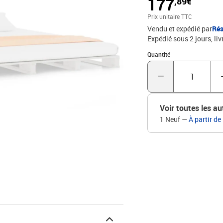
177
,89€
stabilité.Lattes pratique
bonne répartition du poi
Prix unitaire TTC
torsion de votre corps 
Vendu et expédié par
Rés
uniquement un cadre de l
Expédié sous 2 jours
liv
boutique pour trouver le
mesurant 140 x 200 cm.C
Quantité : 1
Quantité
boîte pour un montage fa
Dimensions totales : 20
correspondant : 140 x 20
Voir toutes les au
1 Neuf
—
À partir de