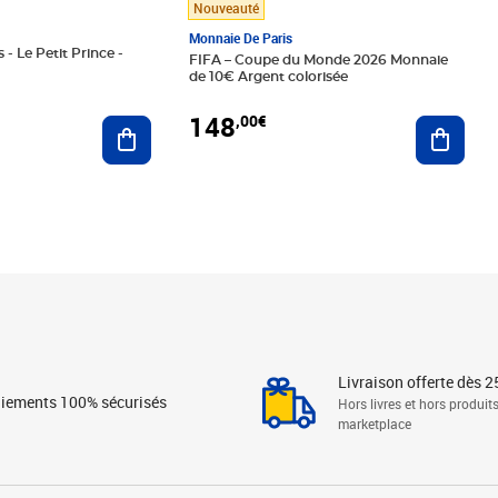
Nouveauté
Monnaie De Paris
 - Le Petit Prince -
FIFA – Coupe du Monde 2026 Monnaie
de 10€ Argent colorisée
148
,00€
Ajouter au panier
Ajoute
Livraison offerte dès 2
iements 100% sécurisés
Hors livres et hors produit
marketplace