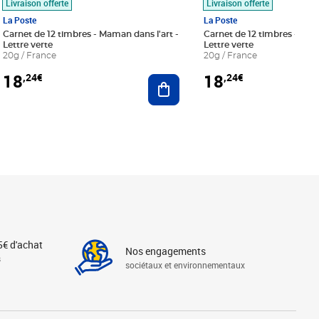
Livraison offerte
Livraison offerte
La Poste
La Poste
Carnet de 12 timbres - Maman dans l'art -
Carnet de 12 timbres - Le bl
Lettre verte
Lettre verte
20g / France
20g / France
18
18
,24€
,24€
r au panier
Ajouter au panier
5€ d'achat
Nos engagements
s
sociétaux et environnementaux
Linkedin
Instagram
X
Tiktok
Facebook
Youtube
Threads