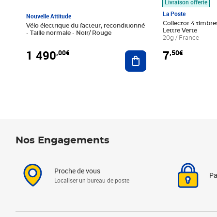
Livraison offerte
La Poste
Nouvelle Attitude
Collector 4 timbres
Vélo électrique du facteur, reconditionné
Lettre Verte
- Taille normale - Noir/ Rouge
20g / France
1 490
7
,00€
,50€
Ajouter au panier
Nos Engagements
Proche de vous
Pa
Localiser un bureau de poste