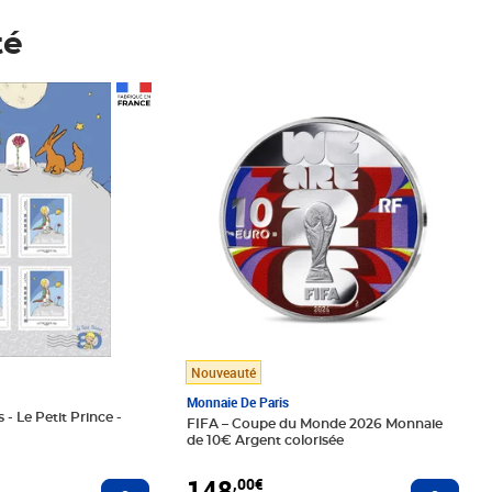
té
Prix 148,00€
Nouveauté
Monnaie De Paris
 - Le Petit Prince -
FIFA – Coupe du Monde 2026 Monnaie
de 10€ Argent colorisée
148
,00€
Ajouter au panier
Ajoute