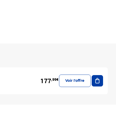
Ajouter a
177
,99€
Voir l'offre