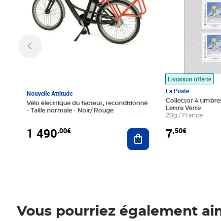
Livraison offerte
La Poste
Nouvelle Attitude
Collector 4 timbres
Vélo électrique du facteur, reconditionné
Lettre Verte
- Taille normale - Noir/ Rouge
20g / France
1 490
7
,00€
,50€
Ajouter au panier
Vous pourriez également ai