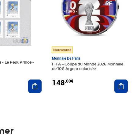
Nouveauté
Monnaie De Paris
 - Le Petit Prince -
FIFA – Coupe du Monde 2026 Monnaie
de 10€ Argent colorisée
148
,00€
Ajouter au panier
Ajoute
mer