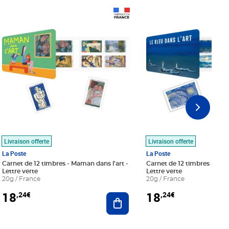
Prix 18,24€
Prix 18,24€
Livraison offerte
Livraison offerte
La Poste
La Poste
Carnet de 12 timbres - Maman dans l'art -
Carnet de 12 timbres - Le bl
Lettre verte
Lettre verte
20g / France
20g / France
18
18
,24€
,24€
r au panier
Ajouter au panier