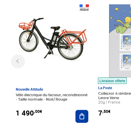
Prix 1 490,00€
Prix 7,50€
Livraison offerte
La Poste
Nouvelle Attitude
Collector 4 timbres
Vélo électrique du facteur, reconditionné
Lettre Verte
- Taille normale - Noir/ Rouge
20g / France
1 490
7
,00€
,50€
Ajouter au panier