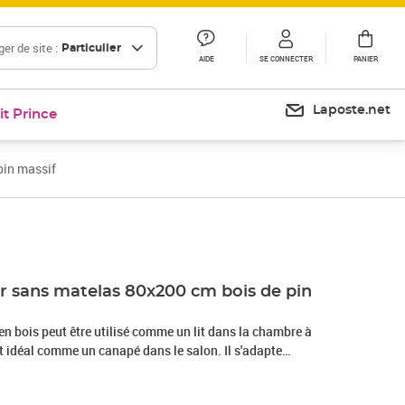
er de site :
Particulier
AIDE
SE CONNECTER
PANIER
Laposte.net
it Prince
pin massif
Prix 99,99€
Prix 116,89€
ur sans matelas 80x200 cm bois de pin
 en bois peut être utilisé comme un lit dans la chambre à
t idéal comme un canapé dans le salon. Il s'adapte
rents besoins, vous offrant beaucoup d'espace pour dormir et
n massif : le bois de pin massif est un matériau naturel