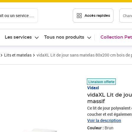
t ou un service ....
Chang
Accès rapides
Les services
Tous nos produits
Collection Pet
Lits et matelas
vidaXL Lit de jour sans matelas 80x200 cm bois de 
Prix 96,89€
Livraison offerte
Vidaxl
vidaXL Lit de jo
massif
Ce lit de jour polyvalent
coucher et est égalemen
parfaitement à vos diffé
Voir la description
vous reposer. Bois de pi
Couleur :
Brun