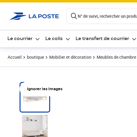
ontenu de la page
N° de suivi, rechercher un produi
Le courrier
Le colis
Le transfert de courrier
Accueil
boutique
Mobilier et décoration
Meubles de chambre
Ignorer les images