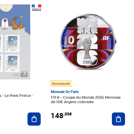
Prix 148,00€
Nouveauté
Monnaie De Paris
 - Le Petit Prince -
FIFA – Coupe du Monde 2026 Monnaie
de 10€ Argent colorisée
148
,00€
Ajouter au panier
Ajoute