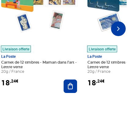
Livraison offerte
Livraison offerte
La Poste
La Poste
Carnet de 12 timbres - Maman dans l'art -
Carnet de 12 timbres - Le bl
Lettre verte
Lettre verte
20g / France
20g / France
18
18
,24€
,24€
r au panier
Ajouter au panier