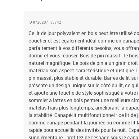
ID 8720287133742
Ce lit de jour polyvalent en bois peut être utilisé
coucher et est également idéal comme un canapé d
parfaitement à vos différents besoins, vous offr
dormir et vous reposer. Bois de pin massif : le boi
naturel magnifique. Le bois de pin a un grain droi
matériau son aspect caractéristique et rustique. Le
pin massif, plus stable et durable. Barres de lit sur
présente un design unique sur le côté du lit, ce qu
et ajoute une touche de style sophistiqué à votre in
sommier à lattes en bois permet une meilleure circu
matelas frais plus longtemps, améliorant la capaci
la stabilité. Canapé-lit multifonctionnel : ce lit de 
comme canapé pendant la journée ou comme lit la 
rapide pour accueillir des invités pour la nuit. E
supplémentaire : profitez de l'espace sous le cana