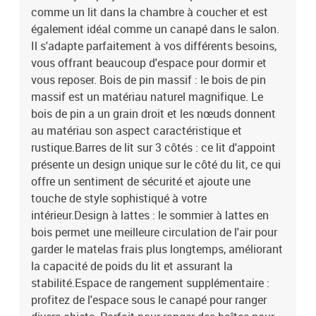
comme un lit dans la chambre à coucher et est
Parfait pour ranger des boîtes pour organiser des vêtements, des
jouets ou des couettes.Très amusant : en combinant le toit avec
également idéal comme un canapé dans le salon.
votre canapé-lit, vous pouvez créer une cachette qui permettra à
Il s'adapte parfaitement à vos différents besoins,
votre enfant de s'amuser à l'heure du coucher. Cette addition
vous offrant beaucoup d'espace pour dormir et
innovante non seulement sera un point focal passionnant, mais
vous reposer. Bois de pin massif : le bois de pin
aussi apportera de la fantaisie et de l'amusement dans la
massif est un matériau naturel magnifique. Le
chambre.Porte latérale ouverte : le toit est doté d'une porte latérale
bois de pin a un grain droit et les nœuds donnent
ouverte qui permet à vos enfants d'entrer et de sortir facilement du
au matériau son aspect caractéristique et
lit. Bon à savoir :Un matelas n'est pas inclus avec ce lit. Nous
offrons une sélection variée de matelas. Vous pouvez consulter
rustique.Barres de lit sur 3 côtés : ce lit d'appoint
notre boutique pour trouver un matelas assorti.Assemblage requis
présente un design unique sur le côté du lit, ce qui
: ouiLit de repos :Matériau : bois de pin massif (non
offre un sentiment de sécurité et ajoute une
traité)Matériau des lattes : contreplaquéDimensions : 193,5 x 98 x
touche de style sophistiqué à votre
68,5 cm (L x l x H)Dimensions du matelas correspondant : 90 x 190
intérieur.Design à lattes : le sommier à lattes en
cm (l x L) (matelas non inclus)Toit du lit :Matériau : bois de pin
bois permet une meilleure circulation de l'air pour
massif (non traité)Dimensions : 108 x 70 x 176,5 cm (L x l x H)Âge
garder le matelas frais plus longtemps, améliorant
de l'enfant : moins de 6 ansLa livraison contient :1 x lit de repos1 x
toit de lit
la capacité de poids du lit et assurant la
stabilité.Espace de rangement supplémentaire :
profitez de l'espace sous le canapé pour ranger