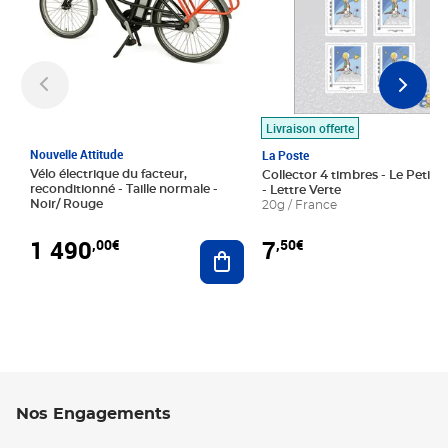
Livraison offerte
Nouvelle Attitude
La Poste
Vélo électrique du facteur,
Collector 4 timbres - Le Petit P
reconditionné - Taille normale -
- Lettre Verte
Noir/ Rouge
20g / France
1 490
7
,00€
,50€
Ajouter au panier
Nos Engagements