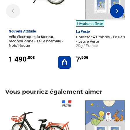
Livraison offerte
Nouvelle Attitude
La Poste
Vélo électrique du facteur,
Collector 4 timbres - Le Petit P
reconditionné - Taille normale -
- Lettre Verte
Noir/ Rouge
20g / France
1 490
7
,00€
,50€
Ajouter au panier
Vous pourriez également aimer
Prix 1 490,00€
Prix 7,50€