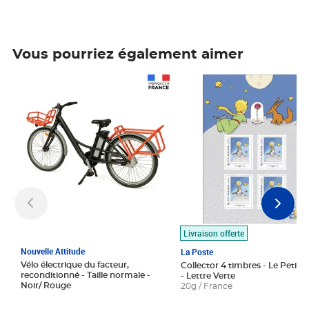
Vous pourriez également aimer
Prix 1 490,00€
Prix 7,50€
Livraison offerte
Nouvelle Attitude
La Poste
Vélo électrique du facteur,
Collector 4 timbres - Le Petit P
reconditionné - Taille normale -
- Lettre Verte
Noir/ Rouge
20g / France