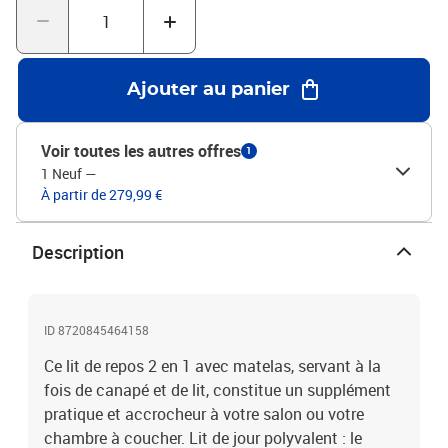
mousseDimensions : 223 x 100 x 75 cm (L x l x H)Dimensions du
matelas : 90 x 200 x 17 cm (l x L x H)Hauteur de l'accoudoir à partir
du sol : 68 cmHauteur des pieds : 15 cmL'assemblage est requisLa
livraison contient :1 x lit de repos1 x matelas en mousse
Ajouter au panier
Voir toutes les autres offres
1
1 Neuf
—
À partir de 279,99 €
Description
ID 8720845464158
Ce lit de repos 2 en 1 avec matelas, servant à la
fois de canapé et de lit, constitue un supplément
pratique et accrocheur à votre salon ou votre
chambre à coucher. Lit de jour polyvalent : le