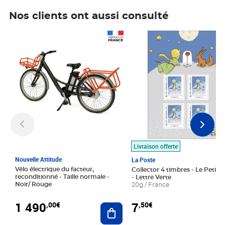
Nos clients ont aussi consulté
Prix 1 490,00€
Prix 7,50€
Livraison offerte
Nouvelle Attitude
La Poste
Vélo électrique du facteur,
Collector 4 timbres - Le Petit P
reconditionné - Taille normale -
- Lettre Verte
Noir/ Rouge
20g / France
1 490
7
,00€
,50€
Ajouter au panier