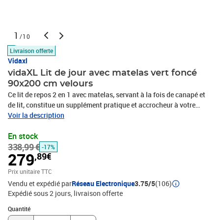
1
/10
Livraison offerte
Vidaxl
vidaXL Lit de jour avec matelas vert foncé
90x200 cm velours
Ce lit de repos 2 en 1 avec matelas, servant à la fois de canapé et
de lit, constitue un supplément pratique et accrocheur à votre
salon ou votre chambre à coucher. Lit de jour polyvalent : le
Voir la description
canapé-lit peut être utilisé comme canapé pendant la journée, ou
En stock
comme lit pendant la nuit pour offrir une solution rapide pour
338,99 €
accueillir des invités pour la nuit.Matelas en mousse confortable :
-17%
279
,89€
ce lit est fourni avec un matelas en mousse pour un soutien
maximal et un confort optimal.Velours doux et construction solide
Prix unitaire TTC
: ce canapé-lit a un cadre robuste en bois et en métal et est
Vendu et expédié par
Réseau Electronique
3.75/5
(106)
recouvert de velours doux et confortable.Couleur : vert
Expédié sous 2 jours
livraison offerte
foncéMatériau : velours (100 % polyester), métal, bois
Quantité : 1
massifMatériau des lattes : contreplaquéMatériau de la housse de
Quantité
matelas : tissu tricotéMatériau de remplissage :