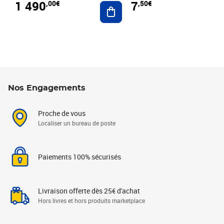
1 490
7
,00€
,50€
Ajouter au panier
Nos Engagements
Proche de vous
Localiser un bureau de poste
Paiements 100% sécurisés
Livraison offerte dès 25€ d'achat
Hors livres et hors produits marketplace