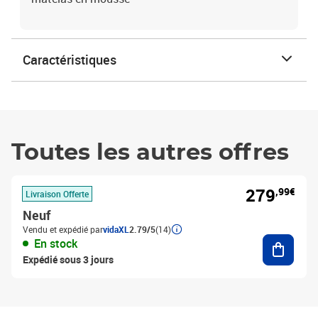
Caractéristiques
Toutes les autres offres
279
,99€
Livraison Offerte
Neuf
Vendu et expédié par
vidaXL
2.79/5
(14)
Ajouter
En stock
Expédié sous 3 jours