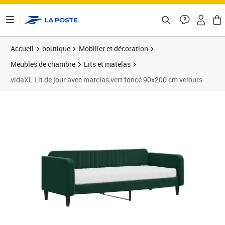
ontenu de la page
Accueil
boutique
Mobilier et décoration
Meubles de chambre
Lits et matelas
vidaXL Lit de jour avec matelas vert foncé 90x200 cm velours
Prix barré 338,99 €
Prix 279,89€
Prix 2