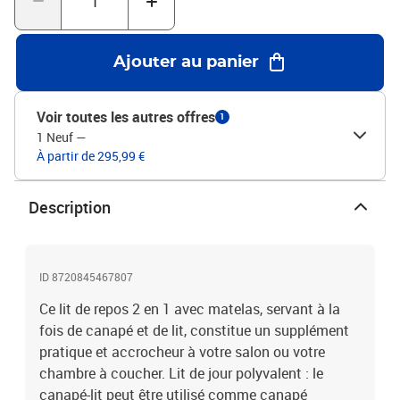
bois massifMatériau de la housse de matelas : tissu
tricotéMatériau des lattes : contreplaqué Matériau de remplissage
: mousseDimensions totales : 223 x 90 x 67 cm (L x l x
Ajouter au panier
H)Dimensions du matelas : 80 x 200 x 17 cm (l x L x H)Hauteur du
siège à partir du sol : 26,5 cmHauteur des pieds : 15 cm
L'assemblage est requisLa livraison contient :1 x lit de repos 1 x
Voir toutes les autres offres
1
matelas en mousse
1 Neuf
—
À partir de 295,99 €
Description
ID 8720845467807
Ce lit de repos 2 en 1 avec matelas, servant à la
fois de canapé et de lit, constitue un supplément
pratique et accrocheur à votre salon ou votre
chambre à coucher. Lit de jour polyvalent : le
canapé-lit peut être utilisé comme canapé