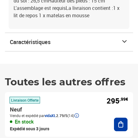
du sol : 26,5 cmHauteur des pieds : 15 cm
L'assemblage est requisLa livraison contient :1 x
lit de repos 1 x matelas en mousse
Caractéristiques
Toutes les autres offres
295
,99€
Livraison Offerte
Neuf
Vendu et expédié par
vidaXL
2.79/5
(14)
Ajouter
En stock
Expédié sous 3 jours