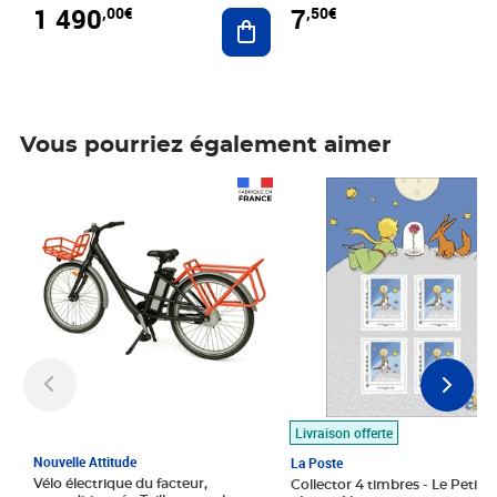
1 490
7
,00€
,50€
Ajouter au panier
Vous pourriez également aimer
Prix 1 490,00€
Prix 7,50€
Livraison offerte
Nouvelle Attitude
La Poste
Vélo électrique du facteur,
Collector 4 timbres - Le Petit P