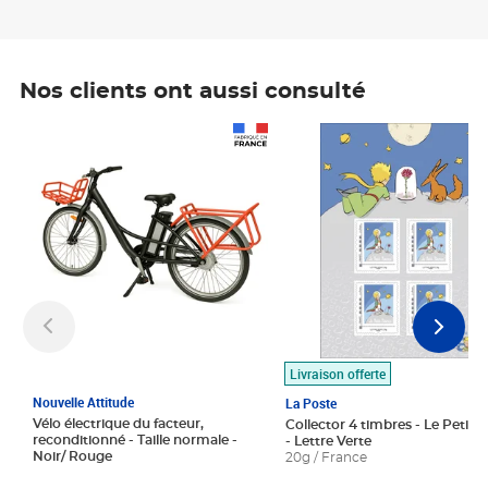
Nos clients ont aussi consulté
Prix 1 490,00€
Prix 7,50€
Livraison offerte
Nouvelle Attitude
La Poste
Vélo électrique du facteur,
Collector 4 timbres - Le Petit P
reconditionné - Taille normale -
- Lettre Verte
Noir/ Rouge
20g / France