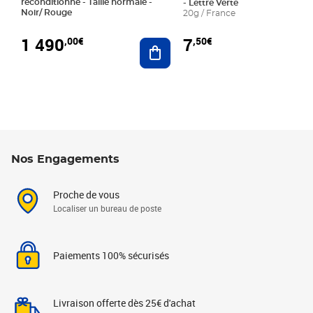
reconditionné - Taille normale -
- Lettre Verte
Noir/ Rouge
20g / France
1 490
7
,00€
,50€
Ajouter au panier
Nos Engagements
Proche de vous
Localiser un bureau de poste
Paiements 100% sécurisés
Livraison offerte dès 25€ d'achat