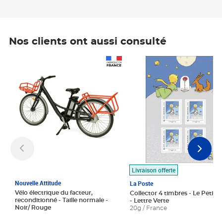
Nos clients ont aussi consulté
Prix 1 490,00€
Prix 7,50€
Livraison offerte
Nouvelle Attitude
La Poste
Vélo électrique du facteur,
Collector 4 timbres - Le Petit P
reconditionné - Taille normale -
- Lettre Verte
Noir/ Rouge
20g / France