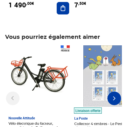
1 490
7
,00€
,50€
Ajouter au panier
Vous pourriez également aimer
Prix 1 490,00€
Prix 7,50€
Livraison offerte
Nouvelle Attitude
La Poste
Vélo électrique du facteur,
Collector 4 timbres - Le Petit P