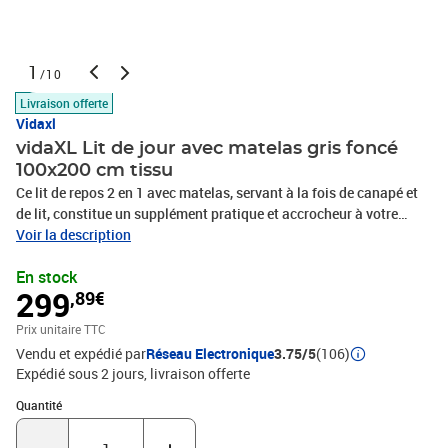
1
/10
Livraison offerte
Vidaxl
vidaXL Lit de jour avec matelas gris foncé
100x200 cm tissu
Ce lit de repos 2 en 1 avec matelas, servant à la fois de canapé et
de lit, constitue un supplément pratique et accrocheur à votre
salon ou votre chambre à coucher. Lit de jour polyvalent : le
Voir la description
canapé-lit peut être utilisé comme canapé pendant la journée, ou
En stock
comme lit pendant la nuit pour offrir une solution rapide pour
299
,89€
accueillir des invités pour la nuit.Matelas en mousse confortable :
ce lit est fourni avec un matelas en mousse pour un soutien
Prix unitaire TTC
maximal et un confort optimal.Tissu durable et construction
Vendu et expédié par
Réseau Electronique
3.75/5
(106)
solide : ce canapé-lit a une structure robuste en bois et en métal et
Expédié sous 2 jours
livraison offerte
est recouvert d'un tissu durable et confortable.Design moderne : le
canapé-lit a un design moderne qui présente des lignes épurées,
Quantité : 1
Quantité
un aspect minimaliste, et ajoutera un style moderne à votre
intérieur !Couleur : gris foncéMatériau : tissu (100 % polyester),