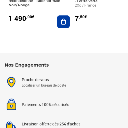
reconditionné - Taille normale -
- Lettre Verte
Noir/ Rouge
20g / France
1 490
7
,00€
,50€
Ajouter au panier
Nos Engagements
Proche de vous
Localiser un bureau de poste
Paiements 100% sécurisés
Livraison offerte dès 25€ d'achat