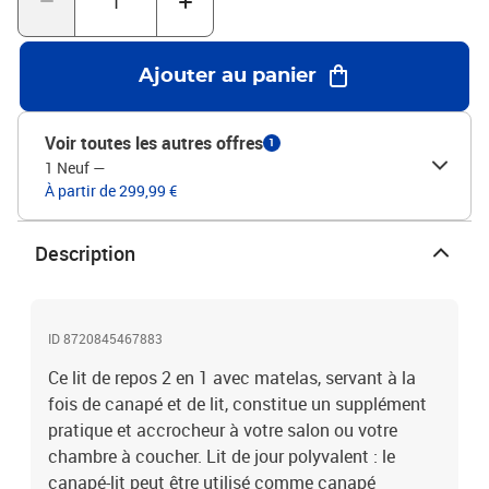
métal, bois massifMatériau de la housse de matelas : tissu
tricotéMatériau des lattes : contreplaqué Matériau de remplissage
: mousseDimensions totales : 223 x 110 x 67 cm (L x l x
Ajouter au panier
H)Dimensions du matelas : 100 x 200 x 17 cm (l x L x H)Hauteur du
siège à partir du sol : 26,5 cmHauteur des pieds : 15 cm
L'assemblage est requisLa livraison contient :1 x lit de repos 1 x
Voir toutes les autres offres
1
matelas en mousse
1 Neuf
—
À partir de 299,99 €
Description
ID 8720845467883
Ce lit de repos 2 en 1 avec matelas, servant à la
fois de canapé et de lit, constitue un supplément
pratique et accrocheur à votre salon ou votre
chambre à coucher. Lit de jour polyvalent : le
canapé-lit peut être utilisé comme canapé