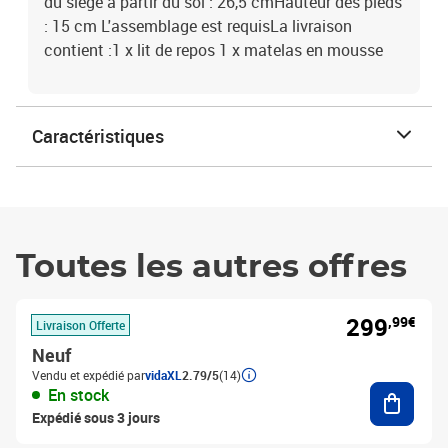
du siège à partir du sol : 26,5 cmHauteur des pieds
: 15 cm L'assemblage est requisLa livraison
contient :1 x lit de repos 1 x matelas en mousse
Caractéristiques
Toutes les autres offres
299
,99€
Livraison Offerte
Neuf
Vendu et expédié par
vidaXL
2.79/5
(14)
Ajouter
En stock
Expédié sous 3 jours