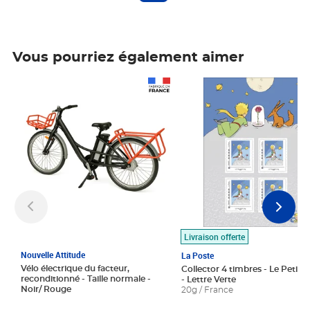
Vous pourriez également aimer
Prix 1 490,00€
Prix 7,50€
Livraison offerte
Nouvelle Attitude
La Poste
Vélo électrique du facteur,
Collector 4 timbres - Le Petit P
reconditionné - Taille normale -
- Lettre Verte
Noir/ Rouge
20g / France