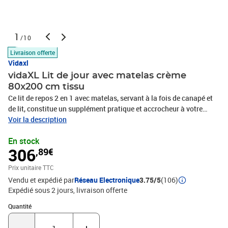
1
/10
Livraison offerte
Vidaxl
vidaXL Lit de jour avec matelas crème
80x200 cm tissu
Ce lit de repos 2 en 1 avec matelas, servant à la fois de canapé et
de lit, constitue un supplément pratique et accrocheur à votre
salon ou votre chambre à coucher. Lit de repos polyvalent : le
Voir la description
canapé-lit fonctionne comme un canapé pendant la journée et se
En stock
transforme facilement en lit la nuit, offrant une solution pratique
306
,89€
pour accueillir des invités et maximiser l'espace. Matelas en
mousse confortable : ce lit est fourni avec un matelas en mousse
Prix unitaire TTC
pour un soutien maximal et un confort optimal. Tissu durable et
Vendu et expédié par
Réseau Electronique
3.75/5
(106)
construction solide : ce canapé-lit a une structure robuste en bois
Expédié sous 2 jours
livraison offerte
et en métal et est recouvert d'un tissu durable et
confortable.Couleur : CrèmeMatériau : tissu (100 % polyester),
Quantité : 1
Quantité
métal, bois massifMatériau des lattes : contreplaquéMatériau de
remplissage : mousseDimensions totales : 223 x 90 x 68 cm (L x l x