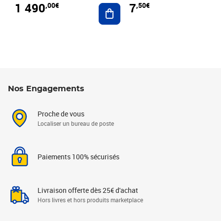
1 490
7
,00€
,50€
Ajouter au panier
Nos Engagements
Proche de vous
Localiser un bureau de poste
Paiements 100% sécurisés
Livraison offerte dès 25€ d'achat
Hors livres et hors produits marketplace