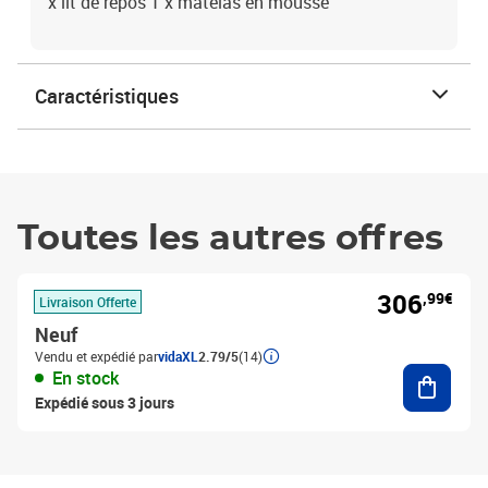
x lit de repos 1 x matelas en mousse
Caractéristiques
Toutes les autres offres
306
,99€
Livraison Offerte
Neuf
Vendu et expédié par
vidaXL
2.79/5
(14)
Ajouter
En stock
Expédié sous 3 jours