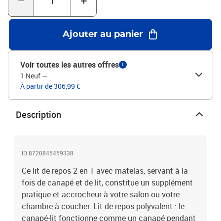
H)Dimensions du matelas en mousse : 80 x 200 x 17 cm (l x L x
H)Largeur du siège : 200 cm Profondeur du siège : 80 cm Hauteur
du siège à partir du sol : 26,5 cmHauteur de l'accoudoir à partir du
Ajouter au panier
sol : 68 cmHauteur des pieds : 15 cmL'assemblage est requisLa
livraison contient :1 x lit de repos 1 x matelas en mousse
Voir toutes les autres offres
1
1 Neuf
—
À partir de 306,99 €
Description
ID 8720845459338
Ce lit de repos 2 en 1 avec matelas, servant à la
fois de canapé et de lit, constitue un supplément
pratique et accrocheur à votre salon ou votre
chambre à coucher. Lit de repos polyvalent : le
canapé-lit fonctionne comme un canapé pendant