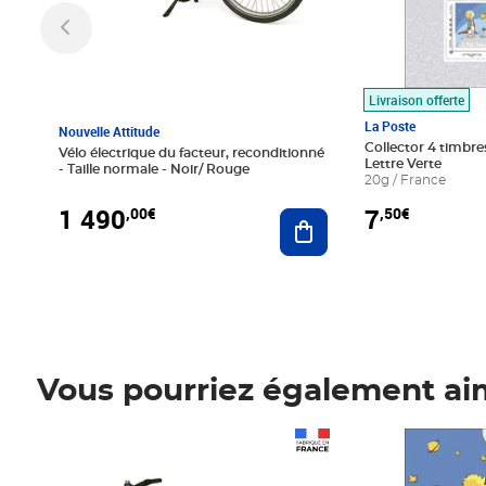
Livraison offerte
La Poste
Nouvelle Attitude
Collector 4 timbres
Vélo électrique du facteur, reconditionné
Lettre Verte
- Taille normale - Noir/ Rouge
20g / France
1 490
7
,00€
,50€
Ajouter au panier
Vous pourriez également ai
Prix 1 490,00€
Prix 7,50€