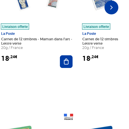
Livraison offerte
Livraison offerte
La Poste
La Poste
Carnet de 12 timbres - Maman dans l'art -
Carnet de 12 timbres - Le bl
Lettre verte
Lettre verte
20g / France
20g / France
18
18
,24€
,24€
r au panier
Ajouter au panier
Prix 18,24€
Prix 18,24€