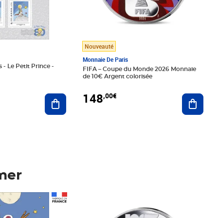
Nouveauté
Monnaie De Paris
 - Le Petit Prince -
FIFA – Coupe du Monde 2026 Monnaie
de 10€ Argent colorisée
148
,00€
Ajouter au panier
Ajoute
mer
Prix 148,00€