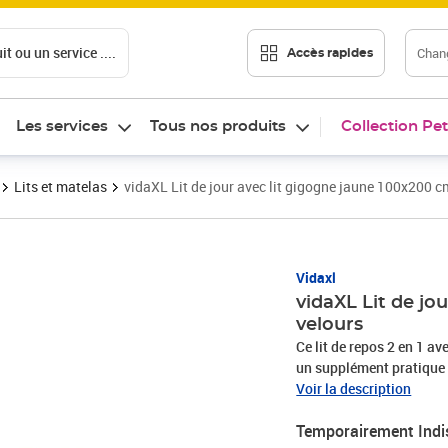
t ou un service ....
Chang
Accès rapides
Les services
Tous nos produits
Collection Pet
Lits et matelas
vidaXL Lit de jour avec lit gigogne jaune 100x200 c
Vidaxl
vidaXL Lit de jo
velours
Ce lit de repos 2 en 1 ave
un supplément pratique 
repos polyvalent : le c
Voir la description
transforme facilement en 
Temporairement Indi
solution pratique pour a