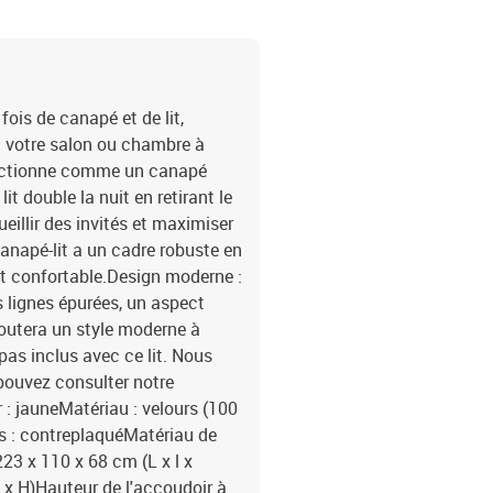
 fois de canapé et de lit,
à votre salon ou chambre à
fonctionne comme un canapé
t double la nuit en retirant le
eillir des invités et maximiser
canapé-lit a un cadre robuste en
et confortable.Design moderne :
s lignes épurées, un aspect
ajoutera un style moderne à
 pas inclus avec ce lit. Nous
pouvez consulter notre
 : jauneMatériau : velours (100
es : contreplaquéMatériau de
23 x 110 x 68 cm (L x l x
 x H)Hauteur de l'accoudoir à