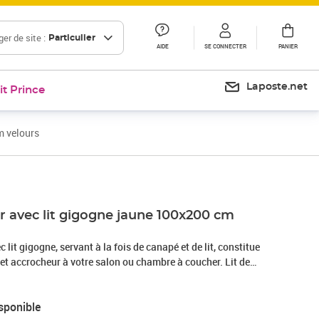
er de site :
Particulier
AIDE
SE CONNECTER
PANIER
Laposte.net
it Prince
m velours
ur avec lit gigogne jaune 100x200 cm
c lit gigogne, servant à la fois de canapé et de lit, constitue
et accrocheur à votre salon ou chambre à coucher. Lit de
anapé-lit fonctionne comme un canapé pendant la journée et se
lit double la nuit en retirant le lit gigogne, offrant une
sponible
ccueillir des invités et maximiser l'espace.Velours doux et