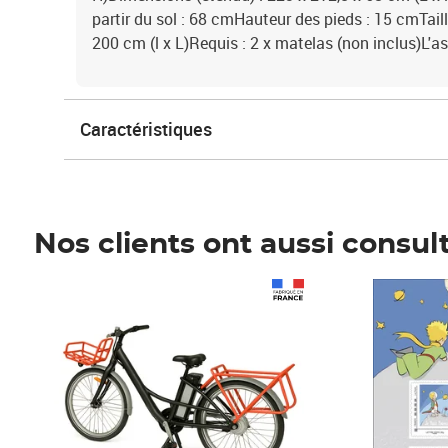
partir du sol : 68 cmHauteur des pieds : 15 cmTail
200 cm (l x L)Requis : 2 x matelas (non inclus)L'a
Caractéristiques
Nos clients ont aussi consul
Prix 1 490,00€
Prix 7,50€