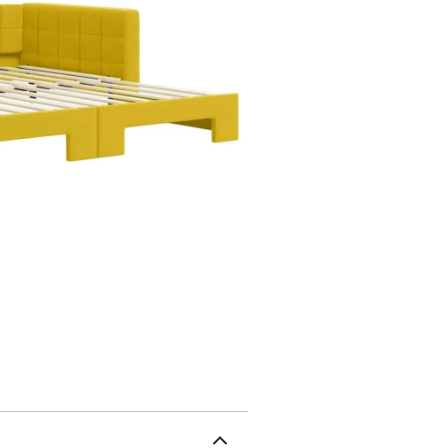
construction solide : ce 
recouvert de velours dou
moderne qui présente des
lumière naturelle, et ajo
matelas ne sont pas incl
matelas. Vous pouvez co
assortis.Couleur : jaune
massifMatériau des latt
mousseDimensions (non d
223 x 212,5 x 68 cm (L x
des pieds : 15 cmTaille 
(non inclus)L'assemblag