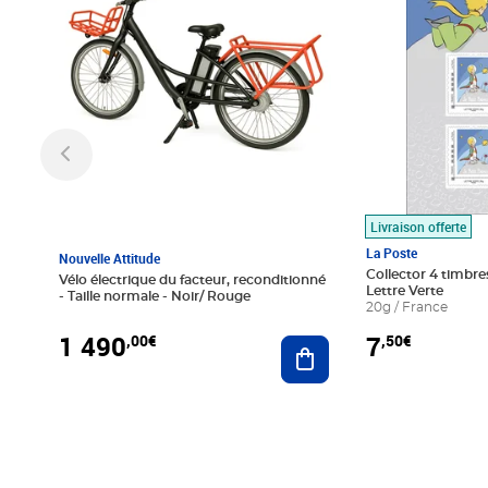
Livraison offerte
La Poste
Nouvelle Attitude
Collector 4 timbres
Vélo électrique du facteur, reconditionné
Lettre Verte
- Taille normale - Noir/ Rouge
20g / France
1 490
7
,00€
,50€
Ajouter au panier