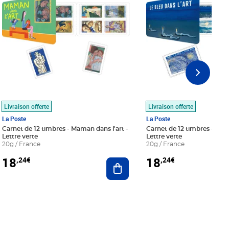
Livraison offerte
Livraison offerte
La Poste
La Poste
Carnet de 12 timbres - Maman dans l'art -
Carnet de 12 timbres - Le bl
Lettre verte
Lettre verte
20g / France
20g / France
18
18
,24€
,24€
r au panier
Ajouter au panier