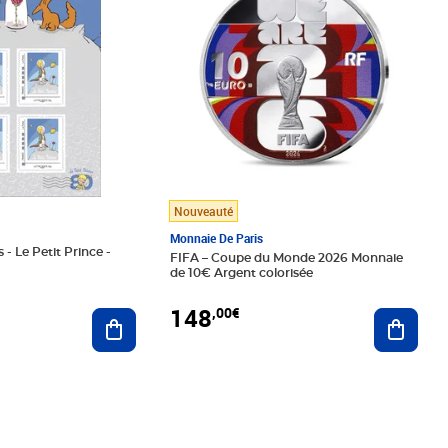
Nouveauté
Monnaie De Paris
 - Le Petit Prince -
FIFA – Coupe du Monde 2026 Monnaie
de 10€ Argent colorisée
148
,00€
Ajouter au panier
Ajoute