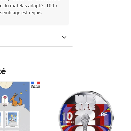
le du matelas adapté : 100 x
ssemblage est requis
té
Prix 148,00€