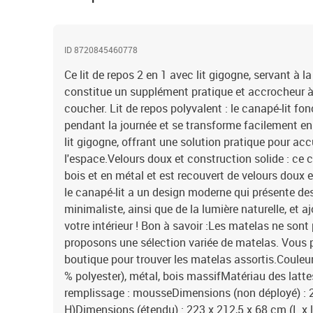
ID 8720845460778
Ce lit de repos 2 en 1 avec lit gigogne, servant à la
constitue un supplément pratique et accrocheur 
coucher. Lit de repos polyvalent : le canapé-lit 
pendant la journée et se transforme facilement en li
lit gigogne, offrant une solution pratique pour accu
l'espace.Velours doux et construction solide : ce 
bois et en métal et est recouvert de velours doux 
le canapé-lit a un design moderne qui présente de
minimaliste, ainsi que de la lumière naturelle, et 
votre intérieur ! Bon à savoir :Les matelas ne sont
proposons une sélection variée de matelas. Vous 
boutique pour trouver les matelas assortis.Couleur
% polyester), métal, bois massifMatériau des latt
remplissage : mousseDimensions (non déployé) : 2
H)Dimensions (étendu) : 223 x 212,5 x 68 cm (L x l