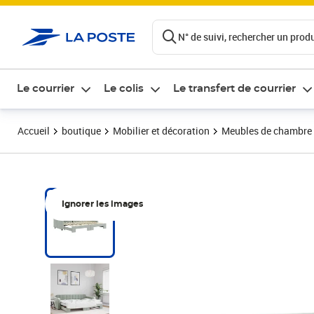
ontenu de la page
N° de suivi, rechercher un produi
Le courrier
Le colis
Le transfert de courrier
Accueil
boutique
Mobilier et décoration
Meubles de chambre
Ignorer les images