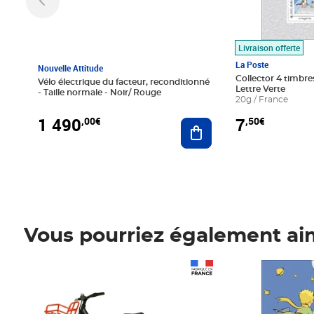
Livraison offerte
La Poste
Nouvelle Attitude
Collector 4 timbres
Vélo électrique du facteur, reconditionné
Lettre Verte
- Taille normale - Noir/ Rouge
20g / France
1 490
7
,00€
,50€
Ajouter au panier
Vous pourriez également ai
Prix 1 490,00€
Prix 7,50€