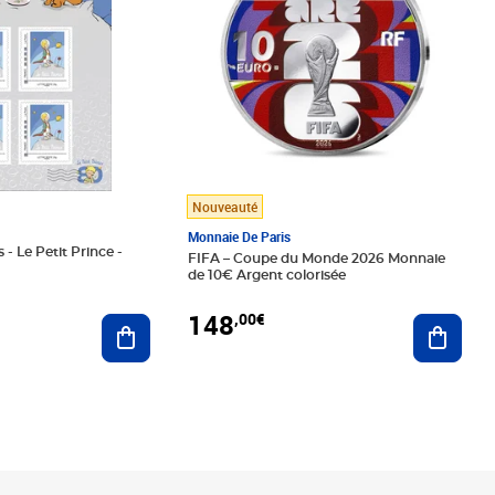
Nouveauté
Monnaie De Paris
 - Le Petit Prince -
FIFA – Coupe du Monde 2026 Monnaie
de 10€ Argent colorisée
148
,00€
Ajouter au panier
Ajoute