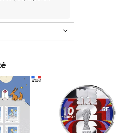
té
Prix 148,00€