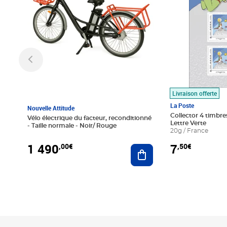
Livraison offerte
La Poste
Nouvelle Attitude
Collector 4 timbres
Vélo électrique du facteur, reconditionné
Lettre Verte
- Taille normale - Noir/ Rouge
20g / France
1 490
7
,00€
,50€
Ajouter au panier