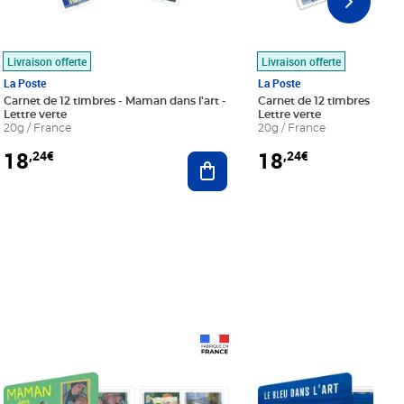
Livraison offerte
Livraison offerte
La Poste
La Poste
Carnet de 12 timbres - Maman dans l'art -
Carnet de 12 timbres - Le bl
Lettre verte
Lettre verte
20g / France
20g / France
18
18
,24€
,24€
r au panier
Ajouter au panier
Prix 18,24€
Prix 18,24€