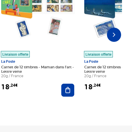
Livraison offerte
Livraison offerte
La Poste
La Poste
Carnet de 12 timbres - Maman dans l'art -
Carnet de 12 timbres - Le bl
Lettre verte
Lettre verte
20g / France
20g / France
18
18
,24€
,24€
r au panier
Ajouter au panier