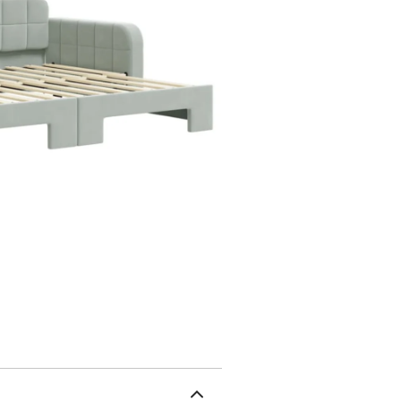
velours est un tissu dou
structure en bois et en m
matelas ne sont pas incl
de matelas. Vous pouvez
gris clairMatériau : vel
contreplaquéMatériau de
71 cm (L x l x H)Dimensi
accoudoirs à partir du 
correspondant : 80 x 200
requis