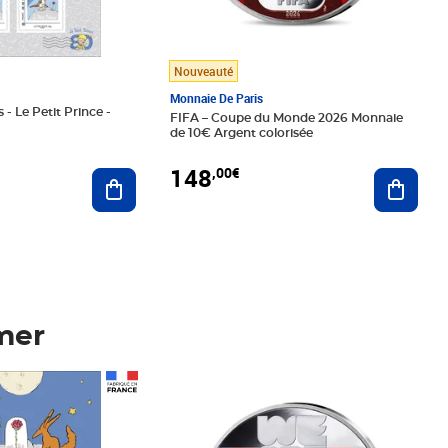
Nouveauté
Monnaie De Paris
 - Le Petit Prince -
FIFA – Coupe du Monde 2026 Monnaie
de 10€ Argent colorisée
148
,00€
Ajouter au panier
Ajoute
mer
Prix 148,00€