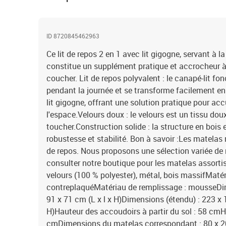
ID 8720845462963
Ce lit de repos 2 en 1 avec lit gigogne, servant à la
constitue un supplément pratique et accrocheur 
coucher. Lit de repos polyvalent : le canapé-lit 
pendant la journée et se transforme facilement en li
lit gigogne, offrant une solution pratique pour accu
l'espace.Velours doux : le velours est un tissu dou
toucher.Construction solide : la structure en bois 
robustesse et stabilité. Bon à savoir :Les matelas 
de repos. Nous proposons une sélection variée de
consulter notre boutique pour les matelas assortis.
velours (100 % polyester), métal, bois massifMatér
contreplaquéMatériau de remplissage : mousseDim
91 x 71 cm (L x l x H)Dimensions (étendu) : 223 x 1
H)Hauteur des accoudoirs à partir du sol : 58 cmH
cmDimensions du matelas correspondant : 80 x 200