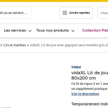
t ou un service ....
Chang
Accès rapides
Les services
Tous nos produits
Collection Pet
Lits et matelas
vidaXL Lit de jour avec gigogne sans matelas gris 
Vidaxl
vidaXL Lit de jo
80x200 cm
Ce lit de repos 2 en 1 ave
un supplément pratique et
repos polyvalent : le c
Voir la description
transforme facilement en 
Temporairement Indi
solution pratique pour ac