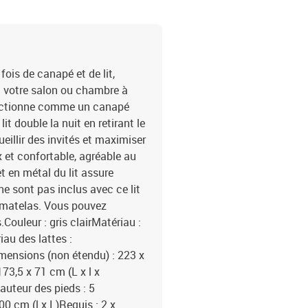
 fois de canapé et de lit,
à votre salon ou chambre à
fonctionne comme un canapé
t double la nuit en retirant le
eillir des invités et maximiser
x et confortable, agréable au
et en métal du lit assure
ne sont pas inclus avec ce lit
 matelas. Vous pouvez
Couleur : gris clairMatériau :
iau des lattes :
ensions (non étendu) : 223 x
73,5 x 71 cm (L x l x
auteur des pieds : 5
 cm (l x L)Requis : 2 x