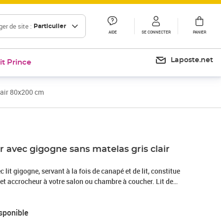
er de site :
Particulier
AIDE
SE CONNECTER
PANIER
Laposte.net
it Prince
clair 80x200 cm
ur avec gigogne sans matelas gris clair
c lit gigogne, servant à la fois de canapé et de lit, constitue
 accrocheur à votre salon ou chambre à coucher. Lit de
anapé-lit fonctionne comme un canapé pendant la journée et se
lit double la nuit en retirant le lit gigogne, offrant une
sponible
cueillir des invités et maximiser l'espace.Velours doux : le