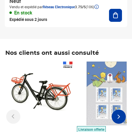
Neuf
Vendu et expédié par
Réseau Electronique
3.75/5
(106)
Ajouter
En stock
Expédié sous 2 jours
Nos clients ont aussi consulté
Prix 1 490,00€
Prix 7,50€
Livraison offerte