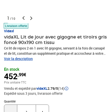
1
/10
Livraison offerte
Vidaxl
vidaXL Lit de jour avec gigogne et tiroirs gris
foncé 90x190 cm tissu
Ce lit de repos 2 en 1 avec lit gigogne, servant à la fois de canapé
et de lit, constitue un supplément pratique et accrocheur à votre
salon ou chambre à coucher. Lit de repos polyvalent : le canapé-lit
Voir la description
fonctionne comme un canapé pendant la journée et se transforme
En stock
facilement en lit double la nuit en retirant le lit gigogne, offrant
452
,99€
une solution pratique pour accueillir des invités et maximiser
l'espace. Grand espace de rangement : ce lit d'appoint dispose de
Prix unitaire TTC
deux tiroirs à roulettes qui offrent suffisamment d'espace pour
Vendu et expédié par
vidaXL
2.79/5
(14)
ranger vos vêtements, chaussettes, jouets, coussins, etc. Matelas
Expédié sous 3 jours
livraison offerte
en mousse confortable : ce lit est fourni avec deux matelas en
mousse pour un soutien maximal et un confort optimal. Tissu
Quantité : 1
Quantité
durable et construction solide : ce canapé-lit a une structure
robuste en bois et en métal et est recouvert d'un tissu durable et