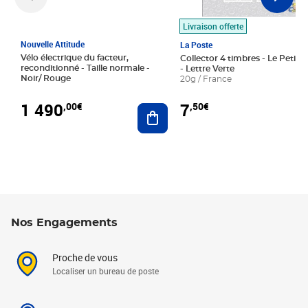
Livraison offerte
Nouvelle Attitude
La Poste
Vélo électrique du facteur,
Collector 4 timbres - Le Petit P
reconditionné - Taille normale -
- Lettre Verte
Noir/ Rouge
20g / France
1 490
7
,00€
,50€
Ajouter au panier
Nos Engagements
Proche de vous
Localiser un bureau de poste