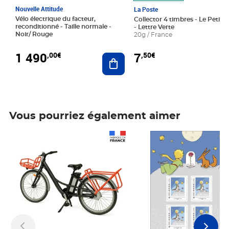
Nouvelle Attitude
La Poste
Vélo électrique du facteur,
Collector 4 timbres - Le Petit P
reconditionné - Taille normale -
- Lettre Verte
Noir/ Rouge
20g / France
1 490
7
,00€
,50€
Ajouter au panier
Vous pourriez également aimer
Prix 1 490,00€
Prix 7,50€