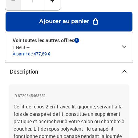
confortable.Couleur : gris foncéMatériau : tissu (100 % polyester),
métal, bois massif, bois d'ingénierieMatériau des lattes :
contreplaquéMatériau de remplissage : mousseDimensions (non
Ajouter au panier
étendu) : 213 x 100 x 67 cm (L x l x H)Dimensions (étendu) : 213 x
192,5 x 67 cm (L x l x H) Dimensions du matelas en mousse
(chacun) : 90 x 190 x 10 cm (l x L x H)Dimensions des tiroirs de lit
Voir toutes les autres offres
1
(chacun) : 67 x 50 x 16 cm (L x l x H)Hauteur du siège à partir du
1 Neuf
—
sol : 26,5 cmHauteur des pieds : 15 cmL'assemblage est requisLa
À partir de 477,89 €
livraison contient :1 x lit de jour avec lit gigogne 2 x matelas en
mousse2 x tiroir de lit
Description
ID 8720845468651
Ce lit de repos 2 en 1 avec lit gigogne, servant à la
fois de canapé et de lit, constitue un supplément
pratique et accrocheur à votre salon ou chambre à
coucher. Lit de repos polyvalent : le canapé-lit
fonctionne comme un canapé pendant la journée