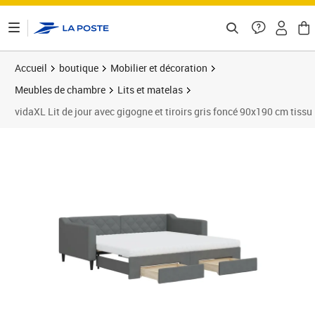
ontenu de la page
Accueil
boutique
Mobilier et décoration
Meubles de chambre
Lits et matelas
vidaXL Lit de jour avec gigogne et tiroirs gris foncé 90x190 cm tissu
Prix 452,99€
Prix 4