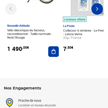
Livraison offerte
Nouvelle Attitude
La Poste
Vélo électrique du facteur,
Collector 4 timbres - Le Petit P
reconditionné - Taille normale -
- Lettre Verte
Noir/ Rouge
20g / France
1 490
7
,00€
,50€
Ajouter au panier
Nos Engagements
Proche de vous
Localiser un bureau de poste