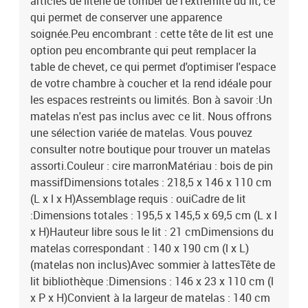
articles de literie de tomber de l'extrémité du lit, ce
qui permet de conserver une apparence
soignée.Peu encombrant : cette tête de lit est une
option peu encombrante qui peut remplacer la
table de chevet, ce qui permet d'optimiser l'espace
de votre chambre à coucher et la rend idéale pour
les espaces restreints ou limités. Bon à savoir :Un
matelas n'est pas inclus avec ce lit. Nous offrons
une sélection variée de matelas. Vous pouvez
consulter notre boutique pour trouver un matelas
assorti.Couleur : cire marronMatériau : bois de pin
massifDimensions totales : 218,5 x 146 x 110 cm
(L x l x H)Assemblage requis : ouiCadre de lit
:Dimensions totales : 195,5 x 145,5 x 69,5 cm (L x l
x H)Hauteur libre sous le lit : 21 cmDimensions du
matelas correspondant : 140 x 190 cm (l x L)
(matelas non inclus)Avec sommier à lattesTête de
lit bibliothèque :Dimensions : 146 x 23 x 110 cm (l
x P x H)Convient à la largeur de matelas : 140 cm