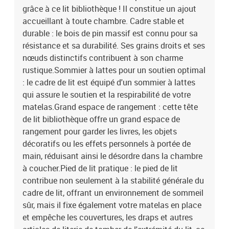
grâce à ce lit bibliothèque ! Il constitue un ajout
couvertures, les draps et autres articles de literie de tomber de
l'extrémité du lit, ce qui permet de conserver une apparence
accueillant à toute chambre. Cadre stable et
soignée.Peu encombrant : cette tête de lit est une option peu
durable : le bois de pin massif est connu pour sa
encombrante qui peut remplacer la table de chevet, ce qui permet
résistance et sa durabilité. Ses grains droits et ses
d'optimiser l'espace de votre chambre à coucher et la rend idéale
nœuds distinctifs contribuent à son charme
pour les espaces restreints ou limités. Bon à savoir :Un matelas
rustique.Sommier à lattes pour un soutien optimal
n'est pas inclus avec ce lit. Nous offrons une sélection variée de
: le cadre de lit est équipé d'un sommier à lattes
matelas. Vous pouvez consulter notre boutique pour trouver un
qui assure le soutien et la respirabilité de votre
matelas assorti.Couleur : cire marronMatériau : bois de pin
massifDimensions totales : 218,5 x 146 x 110 cm (L x l x
matelas.Grand espace de rangement : cette tête
H)Assemblage requis : ouiCadre de lit :Dimensions totales : 195,5
de lit bibliothèque offre un grand espace de
x 145,5 x 69,5 cm (L x l x H)Hauteur libre sous le lit : 21
rangement pour garder les livres, les objets
cmDimensions du matelas correspondant : 140 x 190 cm (l x L)
décoratifs ou les effets personnels à portée de
(matelas non inclus)Avec sommier à lattesTête de lit bibliothèque
main, réduisant ainsi le désordre dans la chambre
:Dimensions : 146 x 23 x 110 cm (l x P x H)Convient à la largeur de
à coucher.Pied de lit pratique : le pied de lit
matelas : 140 cm Avec compartiments de rangementAvec 2
contribue non seulement à la stabilité générale du
tiroirsLa livraison contient :1 x cadre de lit1 x tête de lit
bibliothèque
cadre de lit, offrant un environnement de sommeil
sûr, mais il fixe également votre matelas en place
et empêche les couvertures, les draps et autres