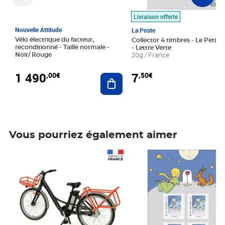
Livraison offerte
Nouvelle Attitude
La Poste
Vélo électrique du facteur,
Collector 4 timbres - Le Petit P
reconditionné - Taille normale -
- Lettre Verte
Noir/ Rouge
20g / France
1 490
7
,00€
,50€
Ajouter au panier
Vous pourriez également aimer
Prix 1 490,00€
Prix 7,50€