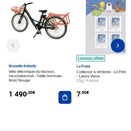
Livraison offerte
Nouvelle Attitude
La Poste
Vélo électrique du facteur,
Collector 4 timbres - Le Petit P
reconditionné - Taille normale -
- Lettre Verte
Noir/ Rouge
20g / France
1 490
7
,00€
,50€
Ajouter au panier