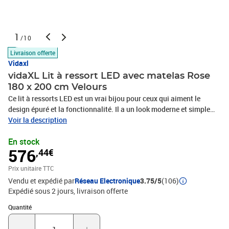
1
/10
Livraison offerte
Vidaxl
vidaXL Lit à ressort LED avec matelas Rose
180 x 200 cm Velours
Ce lit à ressorts LED est un vrai bijou pour ceux qui aiment le
design épuré et la fonctionnalité. Il a un look moderne et simple
qui le rend incontournable dans n'importe quelle chambre, offrant
Voir la description
tant du confort que du style. Les bandes LED créent une ambiance
En stock
sympa pour vos soirées tranquilles ou vos petites retrouvailles. Sa
576
,44€
tête de lit modulable et son velours agréable en font un choix
parfait pour ceux qui veulent du confort tout en ayant un look chic.
Prix unitaire TTC
Matériaux : Ce lit est fait avec du velours élégant et doux pour le
Vendu et expédié par
Réseau Electronique
3.75/5
(106)
confort. La structure en bois d'ingénierie apporte la robustesse,
Expédié sous 2 jours
livraison offerte
tandis que le bois de pin massif ajoute une touche chic. Ce
mélange assure durabilité et allure dans votre chambre
Quantité : 1
Quantité
moderne.Composants inclus : Avec sa tête de lit chic qui a deux
hauteurs réglables, vous pouvez ajuster le soutien comme bon