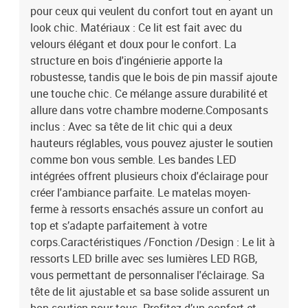
options de hauteur d'installationAvec cadre à lattesAvec
pour ceux qui veulent du confort tout en ayant un
matelasAvec tête de litAvec LEDAssemblage requis: OuiContenant
look chic. Matériaux : Ce lit est fait avec du
de la livraison:1x Lit :203 x 163 x 25 cm (LxWxH)1x Matelas :200 x
velours élégant et doux pour le confort. La
160 x 20 cm (LxWxH)1x Surmatelas :200 x 160 x 5 cm (LxWxH)1x
structure en bois d'ingénierie apporte la
Tête de lit2x Bande LED :55 cmEAN: 8721288317865SKU:
robustesse, tandis que le bois de pin massif ajoute
3342739Brand: vidaXL
une touche chic. Ce mélange assure durabilité et
allure dans votre chambre moderne.Composants
inclus : Avec sa tête de lit chic qui a deux
hauteurs réglables, vous pouvez ajuster le soutien
comme bon vous semble. Les bandes LED
intégrées offrent plusieurs choix d'éclairage pour
créer l'ambiance parfaite. Le matelas moyen-
ferme à ressorts ensachés assure un confort au
top et s’adapte parfaitement à votre
corps.Caractéristiques /Fonction /Design : Le lit à
ressorts LED brille avec ses lumières LED RGB,
vous permettant de personnaliser l'éclairage. Sa
tête de lit ajustable et sa base solide assurent un