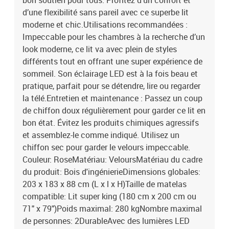
bon soutien pour tous. Profitez d’un confort et
d’une flexibilité sans pareil avec ce superbe lit
moderne et chic.Utilisations recommandées :
Impeccable pour les chambres à la recherche d’un
look moderne, ce lit va avec plein de styles
différents tout en offrant une super expérience de
sommeil. Son éclairage LED est à la fois beau et
pratique, parfait pour se détendre, lire ou regarder
la télé.Entretien et maintenance : Passez un coup
de chiffon doux régulièrement pour garder ce lit en
bon état. Évitez les produits chimiques agressifs
et assemblez-le comme indiqué. Utilisez un
chiffon sec pour garder le velours impeccable.
Couleur: RoseMatériau: VeloursMatériau du cadre
du produit: Bois d'ingénierieDimensions globales:
203 x 183 x 88 cm (L x l x H)Taille de matelas
compatible: Lit super king (180 cm x 200 cm ou
71" x 79")Poids maximal: 280 kgNombre maximal
de personnes: 2DurableAvec des lumières LED