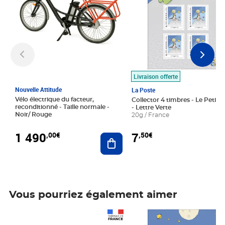
Livraison offerte
Nouvelle Attitude
La Poste
Vélo électrique du facteur,
Collector 4 timbres - Le Petit P
reconditionné - Taille normale -
- Lettre Verte
Noir/ Rouge
20g / France
1 490
7
,00€
,50€
Ajouter au panier
Vous pourriez également aimer
Prix 1 490,00€
Prix 7,50€