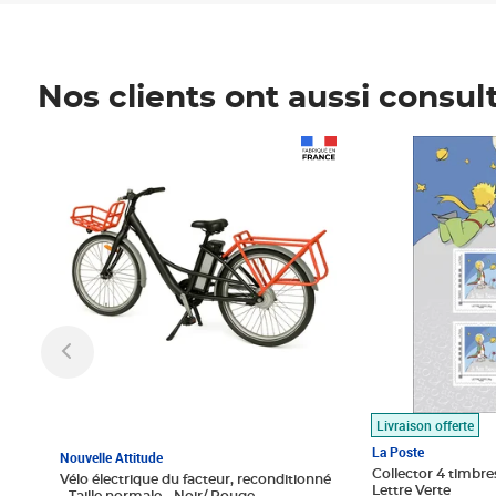
Nos clients ont aussi consul
Prix 1 490,00€
Prix 7,50€
Livraison offerte
La Poste
Nouvelle Attitude
Collector 4 timbres
Vélo électrique du facteur, reconditionné
Lettre Verte
- Taille normale - Noir/ Rouge