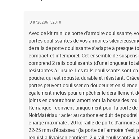
ID 8720286152010
Avec ce kit mini de porte d'armoire coulissante, v
portes coulissantes de vos armoires silencieuseme
de rails de porte coulissante s'adapte à presque t
compact et intemporel. Cet ensemble de suspensi
comprend 2 rails coulissants (d'une longueur total
résistantes à l'usure. Les rails coulissants sont e
poudre, qui est robuste, durable et résistant. Grâc
portes peuvent coulisser en douceur et en silence.
également inclus pour empêcher le déraillement de
joints en caoutchouc amortiront la bosse des roule
Remarque : convient uniquement pour la porte de l
NoirMatériau : acier au carbone enduit de poudr
charge maximale : 20 kgTaille de porte d'armoire a
22-25 mm d'épaisseur (la porte de l'armoire n'est 
requisLa livraison contient :2 x rail coulissant2 x