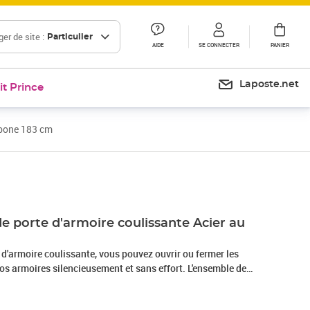
er de site :
Particulier
AIDE
SE CONNECTER
PANIER
Laposte.net
it Prince
rbone 183 cm
Prix 39,23€
de porte d'armoire coulissante Acier au
e d'armoire coulissante, vous pouvez ouvrir ou fermer les
os armoires silencieusement et sans effort. L'ensemble de
te s'adapte à presque tout décor grâce à son design compact
mble de suspension pour porte coulissante comprend 2 rails