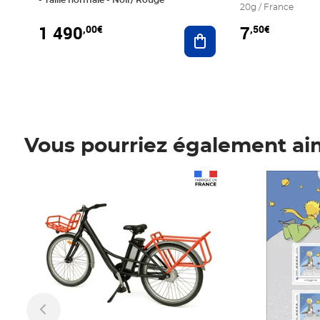
20g / France
1 490
7
,00€
,50€
Ajouter au panier
Vous pourriez également ai
Prix 1 490,00€
Prix 7,50€