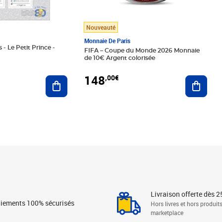
Nouveauté
Monnaie De Paris
 - Le Petit Prince -
FIFA – Coupe du Monde 2026 Monnaie
de 10€ Argent colorisée
148
,00€
Ajouter au panier
Ajoute
Livraison offerte dès 2
iements 100% sécurisés
Hors livres et hors produit
marketplace