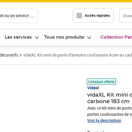
t ou un service ....
Chang
Accès rapides
Les services
Tous nos produits
Collection Pet
décoratifs
vidaXL Kit mini de porte d'armoire coulissante Acier au ca
Prix barré 41,99 €
Prix 36,33€
Livraison offerte
Vidaxl
vidaXL Kit mini 
carbone 183 cm
Avec ce kit mini de port
portes coulissantes de v
rails de porte coulissan
Voir la description
et intemporel. Cet ense