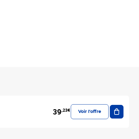
Ajouter a
39
,23€
Voir l'offre