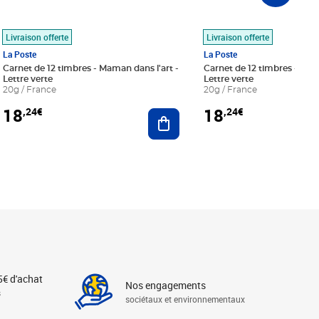
Livraison offerte
Livraison offerte
La Poste
La Poste
Carnet de 12 timbres - Maman dans l'art -
Carnet de 12 timbres - Le bl
Lettre verte
Lettre verte
20g / France
20g / France
18
18
,24€
,24€
r au panier
Ajouter au panier
5€ d'achat
Nos engagements
s
sociétaux et environnementaux