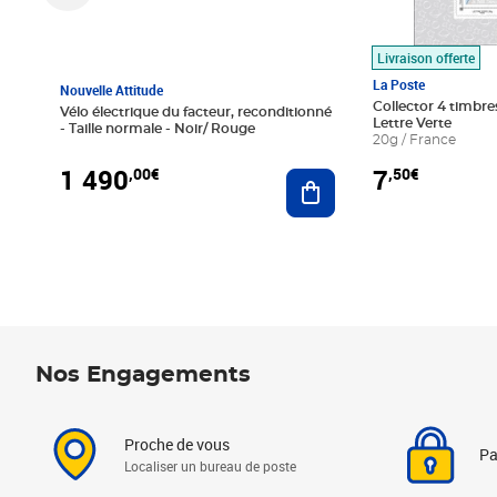
Livraison offerte
La Poste
Nouvelle Attitude
Collector 4 timbres
Vélo électrique du facteur, reconditionné
Lettre Verte
- Taille normale - Noir/ Rouge
20g / France
1 490
7
,00€
,50€
Ajouter au panier
Nos Engagements
Proche de vous
Pa
Localiser un bureau de poste