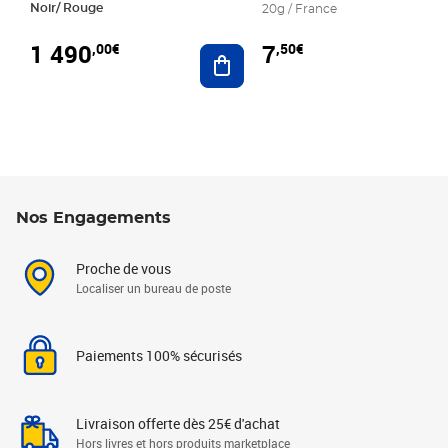
Noir/ Rouge
20g / France
1 490
7
,00€
,50€
Ajouter au panier
Nos Engagements
Proche de vous
Localiser un bureau de poste
Paiements 100% sécurisés
Livraison offerte dès 25€ d'achat
Hors livres et hors produits marketplace