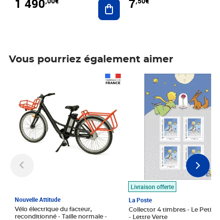
1 490
7
,00€
,50€
Ajouter au panier
Vous pourriez également aimer
Prix 1 490,00€
Prix 7,50€
Livraison offerte
Nouvelle Attitude
La Poste
Vélo électrique du facteur,
Collector 4 timbres - Le Petit P
reconditionné - Taille normale -
- Lettre Verte