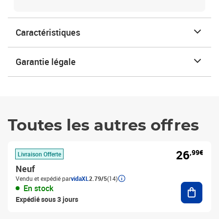
Caractéristiques
Garantie légale
Toutes les autres offres
26
,99€
Livraison Offerte
Neuf
Vendu et expédié par
vidaXL
2.79/5
(14)
Ajouter
En stock
Expédié sous 3 jours