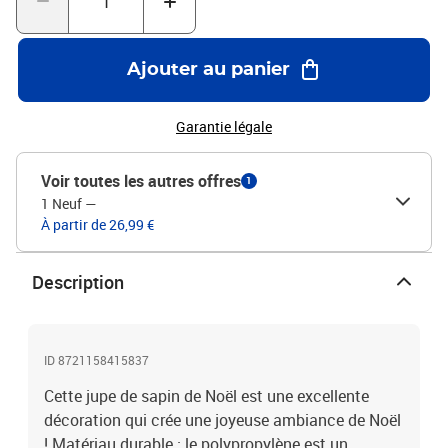
nécessite peu d'entretien.Couleur : marronMatériau :
polypropylèneDiamètre supérieur : 55 cmDiamètre du fond : 65
cmHauteur : 23 cmDesign de type tisséAssemblage requis : oui
Ajouter au panier
Garantie légale
Voir toutes les autres offres
1
1 Neuf
—
À partir de 26,99 €
Description
ID 8721158415837
Cette jupe de sapin de Noël est une excellente
décoration qui crée une joyeuse ambiance de Noël
! Matériau durable : le polypropylène est un