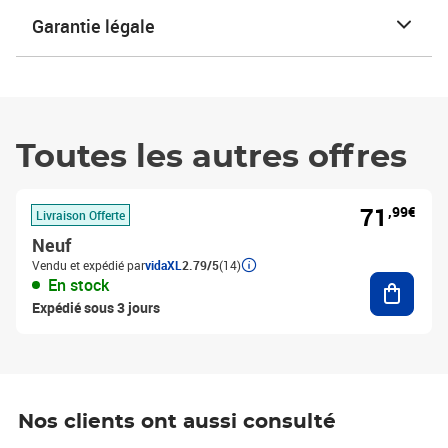
Garantie légale
Toutes les autres offres
71
,99€
Livraison Offerte
Neuf
Vendu et expédié par
vidaXL
2.79/5
(14)
Ajouter
En stock
Expédié sous 3 jours
Nos clients ont aussi consulté