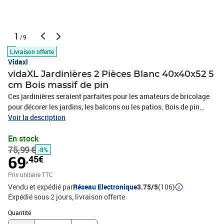
1
/9
Livraison offerte
Vidaxl
vidaXL Jardinières 2 Pièces Blanc 40x40x52 5
cm Bois massif de pin
Ces jardinières seraient parfaites pour les amateurs de bricolage
pour décorer les jardins, les balcons ou les patios. Bois de pin
massif : le bois de pin massif est un matériau naturel magnifique.
Voir la description
Le bois de pin a un grain droit et les nœuds donnent au matériau
En stock
son aspect caractéristique et rustique.Cadre robuste : le cadre en
75,99 €
bois du lit surélevé garantit la solidité et la stabilité.Fonction
-8%
69
,45€
décorative : le bac à fleurs peut contenir vos plantes ou fleurs
préférées, ce qui est idéal pour votre jardin comme décoration.
Prix unitaire TTC
Remarque :Chaque produit est livré avec un manuel de montage
Vendu et expédié par
Réseau Electronique
3.75/5
(106)
dans la boîte pour un montage facile.Couleur : blancMatériau :
Expédié sous 2 jours
livraison offerte
bois de pin massifDimensions (chacune) : 40 x 40 x 52,5 cm (l x P x
Quantité : 1
H)La livraison contient :2 x jardinière
Quantité