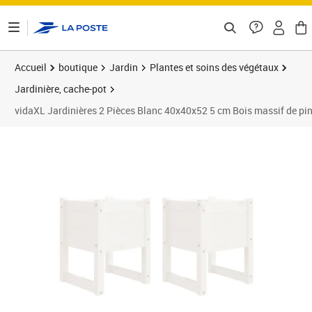
ontenu de la page
Accueil
boutique
Jardin
Plantes et soins des végétaux
Jardinière, cache-pot
vidaXL Jardinières 2 Pièces Blanc 40x40x52 5 cm Bois massif de pi
Prix barré 75,99 €
Prix 69,45€
Prix 7