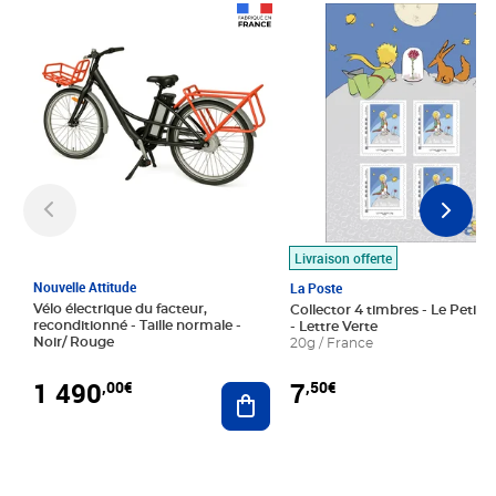
Prix 1 490,00€
Prix 7,50€
Livraison offerte
Nouvelle Attitude
La Poste
Vélo électrique du facteur,
Collector 4 timbres - Le Petit P
reconditionné - Taille normale -
- Lettre Verte
Noir/ Rouge
20g / France
1 490
7
,00€
,50€
Ajouter au panier