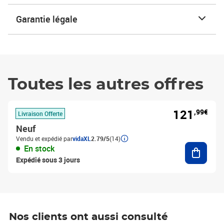
Garantie légale
Toutes les autres offres
121
,99€
Livraison Offerte
Neuf
Vendu et expédié par
vidaXL
2.79/5
(14)
Ajouter
En stock
Expédié sous 3 jours
Nos clients ont aussi consulté