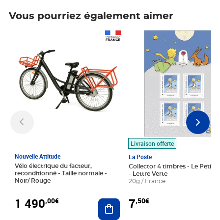
Vous pourriez également aimer
Prix 1 490,00€
Prix 7,50€
Livraison offerte
Nouvelle Attitude
La Poste
Vélo électrique du facteur,
Collector 4 timbres - Le Petit P
reconditionné - Taille normale -
- Lettre Verte
Noir/ Rouge
20g / France
1 490
7
,00€
,50€
Ajouter au panier