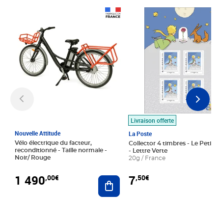
Prix 1 490,00€
Prix 7,50€
Livraison offerte
Nouvelle Attitude
La Poste
Vélo électrique du facteur,
Collector 4 timbres - Le Petit P
reconditionné - Taille normale -
- Lettre Verte
Noir/ Rouge
20g / France
1 490
7
,00€
,50€
Ajouter au panier