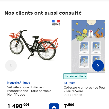
Nos clients ont aussi consulté
Prix 1 490,00€
Prix 7,50€
Livraison offerte
Nouvelle Attitude
La Poste
Vélo électrique du facteur,
Collector 4 timbres - Le Petit P
reconditionné - Taille normale -
- Lettre Verte
Noir/ Rouge
20g / France
1 490
7
,00€
,50€
Ajouter au panier