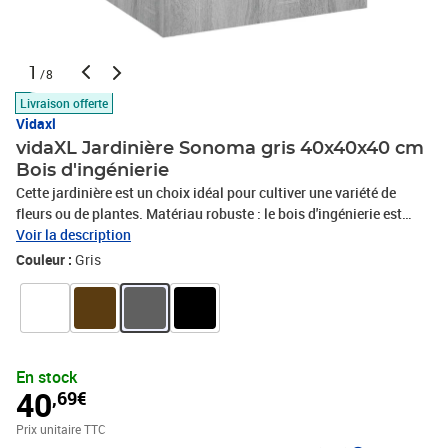
1
/8
Livraison offerte
Vidaxl
vidaXL Jardinière Sonoma gris 40x40x40 cm
Bois d'ingénierie
Cette jardinière est un choix idéal pour cultiver une variété de
fleurs ou de plantes. Matériau robuste : le bois d'ingénierie est
d'une qualité exceptionnelle avec une surface lisse et présente
Voir la description
également résistance, stabilité et résistance à
Couleur :
Gris
l'humidité.Nombreuses applications : ce pot de fleurs s'intègre
parfaitement dans une grande variété d'endroits, tels que le salon,
la chambre à coucher et le bureau.Fonction décorative : la
jardinière peut contenir vos plantes ou fleurs préférées, ce qui est
idéale pour votre intérieur comme décoration. Remarque :Chaque
En stock
produit est livré avec un manuel de montage dans la boîte pour un
40
,69€
montage facile.Couleur : sonoma grisMatériau : bois
d'ingénierieDimensions : 40 x 40 x 40 cm (l x P x H)
Prix unitaire TTC