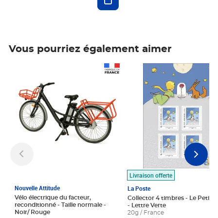
Vous pourriez également aimer
Prix 1 490,00€
Prix 7,50€
Livraison offerte
Nouvelle Attitude
La Poste
Vélo électrique du facteur,
Collector 4 timbres - Le Petit P
reconditionné - Taille normale -
- Lettre Verte
Noir/ Rouge
20g / France