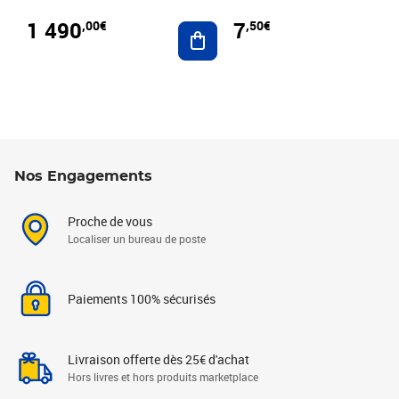
1 490
7
,00€
,50€
Ajouter au panier
Nos Engagements
Proche de vous
Localiser un bureau de poste
Paiements 100% sécurisés
Livraison offerte dès 25€ d'achat
Hors livres et hors produits marketplace