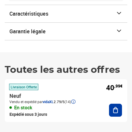
Caractéristiques
Garantie légale
Toutes les autres offres
40
,99€
Livraison Offerte
Neuf
Vendu et expédié par
vidaXL
2.79/5
(14)
Ajouter
En stock
Expédié sous 3 jours