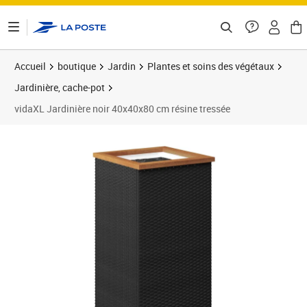
ontenu de la page
Accueil
boutique
Jardin
Plantes et soins des végétaux
Jardinière, cache-pot
vidaXL Jardinière noir 40x40x80 cm résine tressée
Prix barré 73,99 €
Prix 61,89€
Prix 6