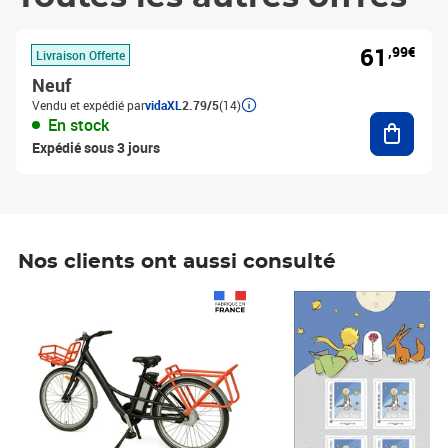
61
,99€
Livraison Offerte
Neuf
Vendu et expédié par
vidaXL
2.79/5
(14)
Ajouter
En stock
Expédié sous 3 jours
Nos clients ont aussi consulté
Prix 1 490,00€
Prix 7,50€