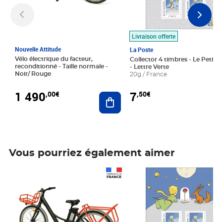
Livraison offerte
Nouvelle Attitude
La Poste
Vélo électrique du facteur,
Collector 4 timbres - Le Petit P
reconditionné - Taille normale -
- Lettre Verte
Noir/ Rouge
20g / France
1 490
7
,00€
,50€
Ajouter au panier
Vous pourriez également aimer
Prix 1 490,00€
Prix 7,50€