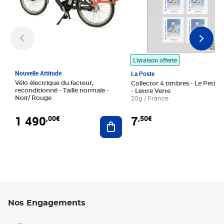
Livraison offerte
Nouvelle Attitude
La Poste
Vélo électrique du facteur,
Collector 4 timbres - Le Petit P
reconditionné - Taille normale -
- Lettre Verte
Noir/ Rouge
20g / France
1 490
7
,00€
,50€
Ajouter au panier
Nos Engagements