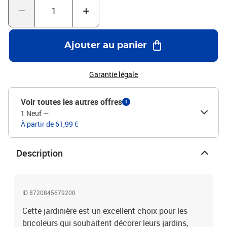
du sol. Bon à savoir :Pour faciliter au maximum le montage,
chaque produit est livré avec des instructions. Remarque :Pour
que vos meubles d'extérieur restent beaux, nous vous
recommandons de les protéger avec une housse
Ajouter au panier
imperméable.Couleur : noir, marronMatériau : résine tressée, acier
enduit de poudre, bois d'acacia massif, plastiqueDimensions : 40 x
40 x 80 cm (L x l x H)Dimensions intérieures : 38 x 38 x 78 cm (L x l
Garantie légale
x H)Produit convient à l'usage intérieur et extérieur
Voir toutes les autres offres
1
1 Neuf
—
À partir de 61,99 €
Description
ID 8720845679200
Cette jardinière est un excellent choix pour les
bricoleurs qui souhaitent décorer leurs jardins,