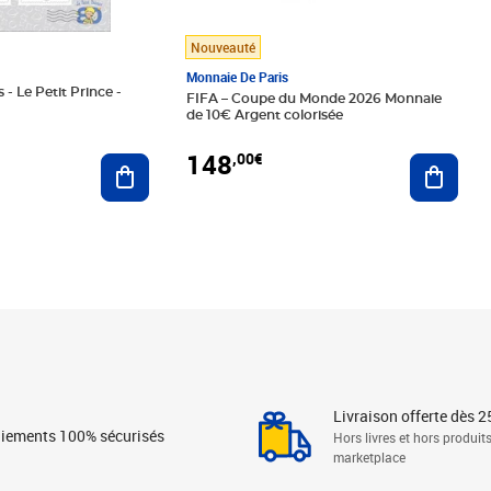
Nouveauté
Monnaie De Paris
 - Le Petit Prince -
FIFA – Coupe du Monde 2026 Monnaie
de 10€ Argent colorisée
148
,00€
Ajouter au panier
Ajoute
Livraison offerte dès 2
iements 100% sécurisés
Hors livres et hors produit
marketplace