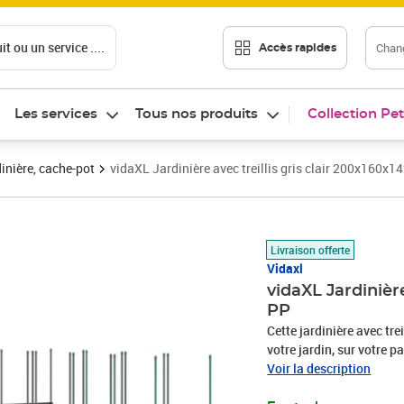
t ou un service ....
Chang
Accès rapides
Les services
Tous nos produits
Collection Pet
inière, cache-pot
vidaXL Jardinière avec treillis gris clair 200x160x1
Prix 164,89€
Livraison offerte
Vidaxl
vidaXL Jardinière
PP
Cette jardinière avec tre
votre jardin, sur votre p
plastique populaire qui 
Voir la description
mobilier d'extérieur. Il 