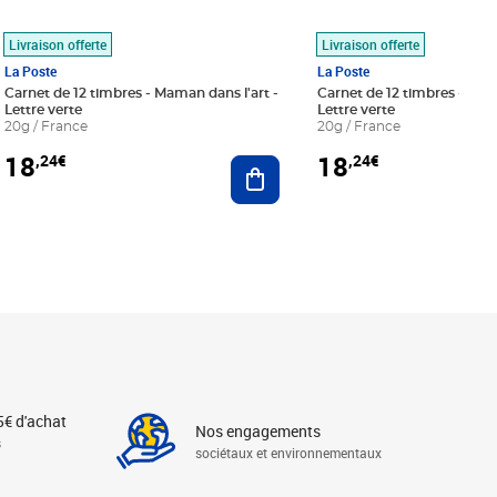
Livraison offerte
Livraison offerte
La Poste
La Poste
Carnet de 12 timbres - Maman dans l'art -
Carnet de 12 timbres - Le bl
Lettre verte
Lettre verte
20g / France
20g / France
18
18
,24€
,24€
r au panier
Ajouter au panier
5€ d'achat
Nos engagements
s
sociétaux et environnementaux