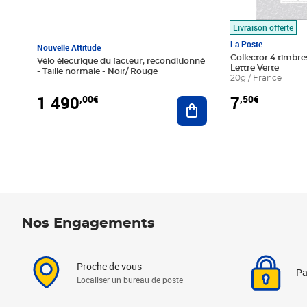
Livraison offerte
La Poste
Nouvelle Attitude
Collector 4 timbres
Vélo électrique du facteur, reconditionné
Lettre Verte
- Taille normale - Noir/ Rouge
20g / France
1 490
7
,00€
,50€
Ajouter au panier
Nos Engagements
Proche de vous
Pa
Localiser un bureau de poste