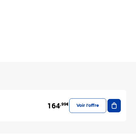
Ajouter a
164
,99€
Voir l'offre