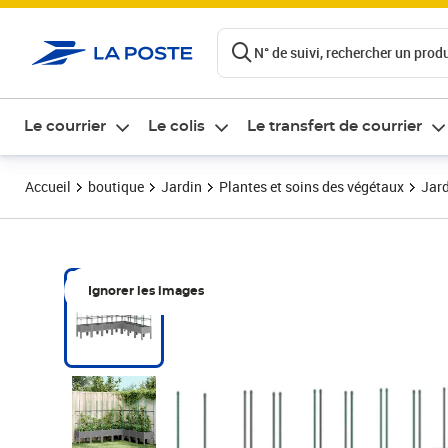
ontenu de la page
N° de suivi, rechercher un produi
Le courrier
Le colis
Le transfert de courrier
Accueil
boutique
Jardin
Plantes et soins des végétaux
Jard
Ignorer les images