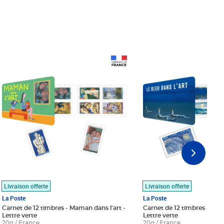
Prix 18,24€
Prix 18,24€
Livraison offerte
Livraison offerte
La Poste
La Poste
Carnet de 12 timbres - Maman dans l'art -
Carnet de 12 timbres - Le bl
Lettre verte
Lettre verte
20g / France
20g / France