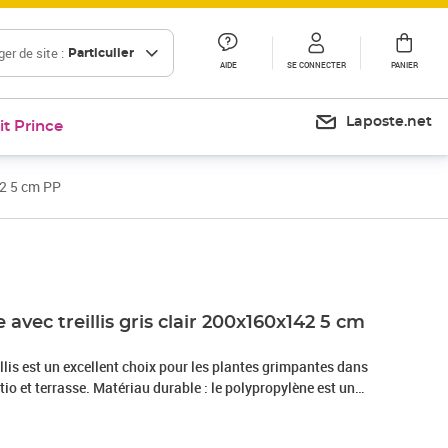
er de site :
Particulier
AIDE
SE CONNECTER
PANIER
Laposte.net
it Prince
42 5 cm PP
Prix 164,99€
 avec treillis gris clair 200x160x142 5 cm
illis est un excellent choix pour les plantes grimpantes dans
atio et terrasse. Matériau durable : le polypropylène est un
est également l'un des matériaux les plus utilisés dans le
est léger, robuste et résistant aux chocs.Capacité généreuse : la