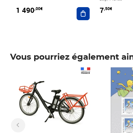
1 490
7
,00€
,50€
Ajouter au panier
Vous pourriez également ai
Prix 1 490,00€
Prix 7,50€