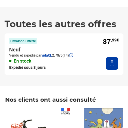
Toutes les autres offres
87
,99€
Livraison Offerte
Neuf
Vendu et expédié par
vidaXL
2.79/5
(14)
Ajouter
En stock
Expédié sous 3 jours
Nos clients ont aussi consulté
Prix 1 490,00€
Prix 7,50€