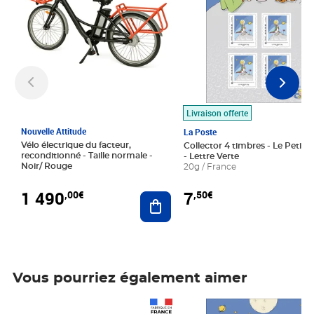
Livraison offerte
Nouvelle Attitude
La Poste
Vélo électrique du facteur,
Collector 4 timbres - Le Petit P
reconditionné - Taille normale -
- Lettre Verte
Noir/ Rouge
20g / France
1 490
7
,00€
,50€
Ajouter au panier
Vous pourriez également aimer
Prix 1 490,00€
Prix 7,50€