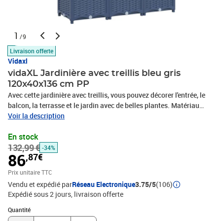
1
/9
Livraison offerte
Vidaxl
vidaXL Jardinière avec treillis bleu gris
120x40x136 cm PP
Avec cette jardinière avec treillis, vous pouvez décorer l'entrée, le
balcon, la terrasse et le jardin avec de belles plantes. Matériau
durable : cette jardinière est fabriquée en PP résistant aux
Voir la description
intempéries, solide et robuste, et convient à une utilisation
En stock
extérieure.Grande boîte inférieure : la boîte au bas peut accueillir
132,99 €
un grand nombre de plantes et de fleurs vertes.Polyvalent : le
-34%
86
,87€
treillis intégré offre un excellent soutien pour cultiver des plantes
grimpantes telles que des tomates, des pois et des roses.Couleur :
Prix unitaire TTC
bleu grisMatériau : PP (Polypropylène)Dimensions : 120 x 40 x 136
Vendu et expédié par
Réseau Electronique
3.75/5
(106)
cm (L x l x H)L'assemblage est requis
Expédié sous 2 jours
livraison offerte
Quantité : 1
Quantité