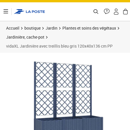
ontenu de la page
Accueil
boutique
Jardin
Plantes et soins des végétaux
Jardinière, cache-pot
vidaXL Jardinière avec treillis bleu gris 120x40x136 cm PP
Prix barré 132,99 €
Prix 86,87€
Prix 8