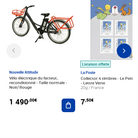
Livraison offerte
Nouvelle Attitude
La Poste
Vélo électrique du facteur,
Collector 4 timbres - Le Petit P
reconditionné - Taille normale -
- Lettre Verte
Noir/ Rouge
20g / France
1 490
7
,00€
,50€
Ajouter au panier