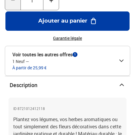
(Polypropylène)Dimensions : 42,5 x 42,5 x 28,5 cm (L x l x
H)Hauteur de la cheville : 11,5 cmBase inférieure non
incluseAssemblage requis : oui
Ajouter au panier
Garantie légale
Voir toutes les autres offres
1
1 Neuf
—
À partir de 25,99 €
Description
ID 8721012412118
Plantez vos légumes, vos herbes aromatiques ou
tout simplement des fleurs décoratives dans cette
jardinière pratique et durable ! Matériau durable : le