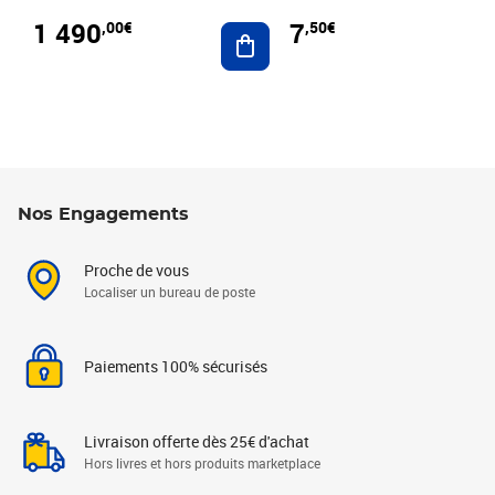
1 490
7
,00€
,50€
Ajouter au panier
Nos Engagements
Proche de vous
Localiser un bureau de poste
Paiements 100% sécurisés
Livraison offerte dès 25€ d'achat
Hors livres et hors produits marketplace