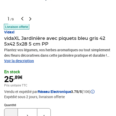
1
/9
Livraison offerte
Vidaxl
vidaXL Jardinière avec piquets bleu gris 42
5x42 5x28 5 cm PP
Plantez vos légumes, vos herbes aromatiques ou tout simplement
des fleurs décoratives dans cette jardinière pratique et durable !
Matériau durable : le polypropylène est un plastique populaire qui
Voir la description
est également l’un des matériaux les plus utilisés dans les
En stock
meubles d’extérieur. Il est léger, robuste et résistant aux
25
,89€
chocs.Capacité généreuse : la jardinière d’extérieur offre beaucoup
d’espace pour faire pousser tous vos légumes, fleurs et autres
Prix unitaire TTC
plantes.Conception modulaire : cette jardinière se compose de 4
Vendu et expédié par
Réseau Electronique
3.75/5
(106)
panneaux qui peuvent être combinés librement. Vous pouvez
Expédié sous 2 jours
livraison offerte
simplement le changer d’un lit de jardin surélevé à une clôture de
jardin selon vos besoins.Bel aspect rotin : la jardinière de jardin
Quantité : 1
Quantité
est conçue avec un aspect rotin, apportant un charme élégant à
votre espace de vie.Couleur : bleu grisMatériau : PP