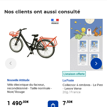
Nos clients ont aussi consulté
Prix 1 490,00€
Prix 7,50€
Livraison offerte
Nouvelle Attitude
La Poste
Vélo électrique du facteur,
Collector 4 timbres - Le Petit P
reconditionné - Taille normale -
- Lettre Verte
Noir/ Rouge
20g / France
1 490
7
,00€
,50€
Ajouter au panier