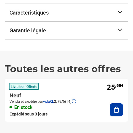
Caractéristiques
Garantie légale
Toutes les autres offres
25
,99€
Livraison Offerte
Neuf
Vendu et expédié par
vidaXL
2.79/5
(14)
Ajouter
En stock
Expédié sous 3 jours