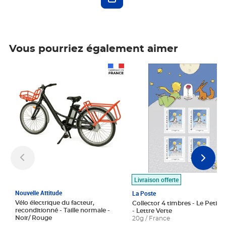
Vous pourriez également aimer
Prix 1 490,00€
Prix 7,50€
Livraison offerte
Nouvelle Attitude
La Poste
Vélo électrique du facteur,
Collector 4 timbres - Le Petit P
reconditionné - Taille normale -
- Lettre Verte
Noir/ Rouge
20g / France