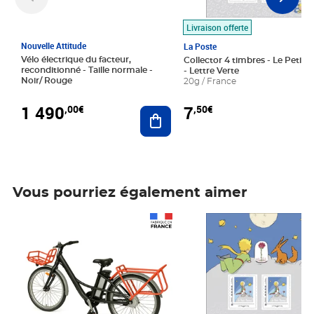
Livraison offerte
Nouvelle Attitude
La Poste
Vélo électrique du facteur,
Collector 4 timbres - Le Petit P
reconditionné - Taille normale -
- Lettre Verte
Noir/ Rouge
20g / France
1 490
7
,00€
,50€
Ajouter au panier
Vous pourriez également aimer
Prix 1 490,00€
Prix 7,50€