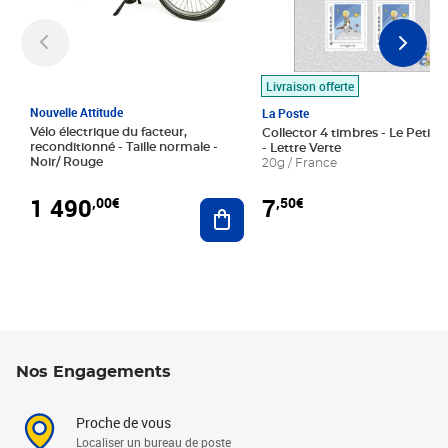
Livraison offerte
Nouvelle Attitude
La Poste
Vélo électrique du facteur,
Collector 4 timbres - Le Petit P
reconditionné - Taille normale -
- Lettre Verte
Noir/ Rouge
20g / France
1 490
7
,00€
,50€
Ajouter au panier
Nos Engagements
Proche de vous
Localiser un bureau de poste