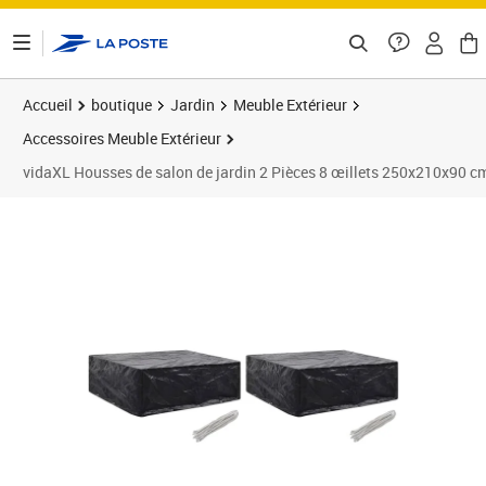
ontenu de la page
Accueil
boutique
Jardin
Meuble Extérieur
Accessoires Meuble Extérieur
vidaXL Housses de salon de jardin 2 Pièces 8 œillets 250x210x90 c
Prix barré 82,99 €
Prix 54,89€
Prix 5