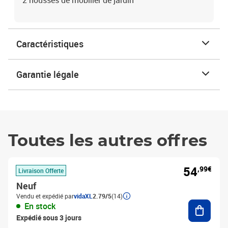
2 housses de mobilier de jardin
Caractéristiques
Garantie légale
Toutes les autres offres
54
,99€
Livraison Offerte
Neuf
Vendu et expédié par
vidaXL
2.79/5
(14)
Ajouter
En stock
Expédié sous 3 jours