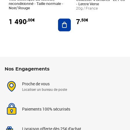
reconditionné - Taille normale -
- Lettre Verte
Noir/ Rouge
20g / France
1 490
7
,00€
,50€
Ajouter au panier
Nos Engagements
Proche de vous
Localiser un bureau de poste
Paiements 100% sécurisés
Livraison offerte dès 25€ d'achat