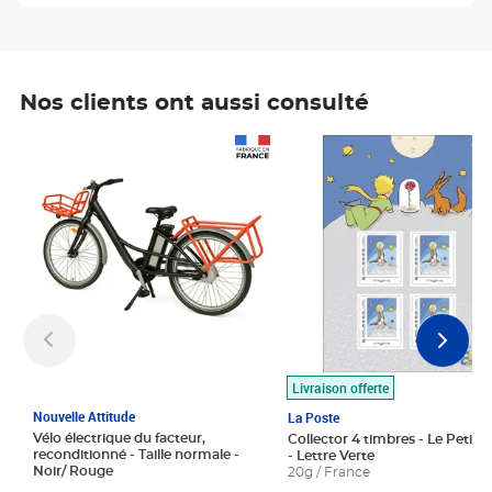
Nos clients ont aussi consulté
Prix 1 490,00€
Prix 7,50€
Livraison offerte
Nouvelle Attitude
La Poste
Vélo électrique du facteur,
Collector 4 timbres - Le Petit P
reconditionné - Taille normale -
- Lettre Verte
Noir/ Rouge
20g / France