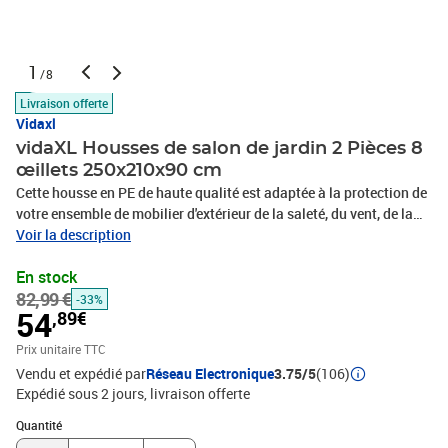
1
/8
Livraison offerte
Vidaxl
vidaXL Housses de salon de jardin 2 Pièces 8
œillets 250x210x90 cm
Cette housse en PE de haute qualité est adaptée à la protection de
votre ensemble de mobilier d'extérieur de la saleté, du vent, de la
pluie et des rayons UV toute l'année. La housse est faite de
Voir la description
polyéthylène durable, qui est imperméable, résistant aux UV et à
En stock
l'usure. Elle est doté de 8 œillets en aluminium et d'une corde de
82,99 €
fixation pour s'adapter à vos meubles de jardin. La housse est
-33%
54
,89€
lavable et peut être facilement pliée lorsqu'elle n'est pas utilisée.
La livraison comprend 2 housses de salon de jardin. Remarque : ce
Prix unitaire TTC
produit n'est pas 100 % étanche. Ainsi, nous vous recommandons
Vendu et expédié par
Réseau Electronique
3.75/5
(106)
de le traiter avec un spray imperméabilisant pour une meilleure
Expédié sous 2 jours
livraison offerte
fonction d'imperméabilité.Couleur : NoirMatériau : housse en PE
Quantité : 1
(polyéthylène) + œillet en aluminiumDimensions : 250 x 210 x 90
Quantité
cm (L x l x H)Poids du tissu : 90 g/m²Avec 8 œilletsArticle