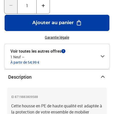
imperméable, résistant à l'usure et aux rayons UVCorde de fixation
incluseLa livraison comprend 2 housses de mobilier de jardin
Ajouter au panier
Garantie légale
Voir toutes les autres offres
1
1 Neuf
—
À partir de 54,99 €
Description
ID 8719883809588
Cette housse en PE de haute qualité est adaptée à
la protection de votre ensemble de mobilier