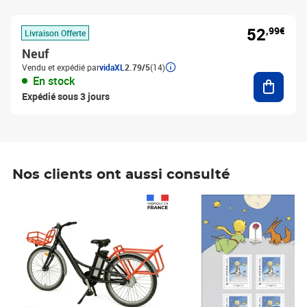
52
,99€
Livraison Offerte
Neuf
Vendu et expédié par
vidaXL
2.79/5
(14)
Ajouter
En stock
Expédié sous 3 jours
Nos clients ont aussi consulté
Prix 1 490,00€
Prix 7,50€