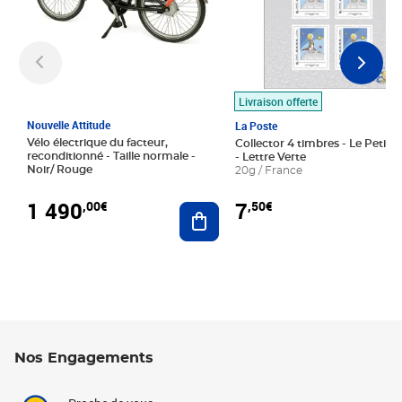
Livraison offerte
Nouvelle Attitude
La Poste
Vélo électrique du facteur,
Collector 4 timbres - Le Petit P
reconditionné - Taille normale -
- Lettre Verte
Noir/ Rouge
20g / France
1 490
7
,00€
,50€
Ajouter au panier
Nos Engagements