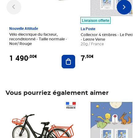
Livraison offerte
Nouvelle Attitude
La Poste
Vélo électrique du facteur,
Collector 4 timbres - Le Petit P
reconditionné - Taille normale -
- Lettre Verte
Noir/ Rouge
20g / France
1 490
7
,00€
,50€
Ajouter au panier
Vous pourriez également aimer
Prix 1 490,00€
Prix 7,50€