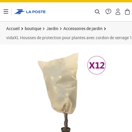
ontenu de la page
Accueil
boutique
Jardin
Accessoires de jardin
vidaXL Housses de protection pour plantes avec cordon de serrage 
Prix barré 63,99 €
Prix 52,89€
Prix 5