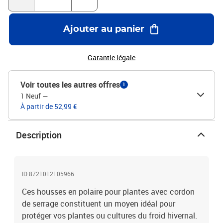
gamme d'utilisations : la couverture végétale pour l'hiver est très
adaptée pour protéger les jeunes arbres, les plants de fruits, les
légumes, les fleurs, les petits arbustes, les plantes dressées, les
Ajouter au panier
plantes tropicales, etc. Bon à savoir :La plante n'est pas
incluse.Couleur : beigeMatériau : tissu non tissé (100 %
polypropylène)Taille de chaque sac : 0,8 x 1,2 m (l x H)Poids : 70
Garantie légale
g/m²Diamètre du cordon de serrage : 3 mmLa livraison contient
:12 x couverture de toison végétale
Voir toutes les autres offres
1
1 Neuf
—
À partir de 52,99 €
Description
ID 8721012105966
Ces housses en polaire pour plantes avec cordon
de serrage constituent un moyen idéal pour
protéger vos plantes ou cultures du froid hivernal.