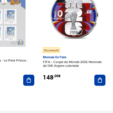
Nouveauté
Monnaie De Paris
 - Le Petit Prince -
FIFA – Coupe du Monde 2026 Monnaie
de 10€ Argent colorisée
148
,00€
Ajouter au panier
Ajoute