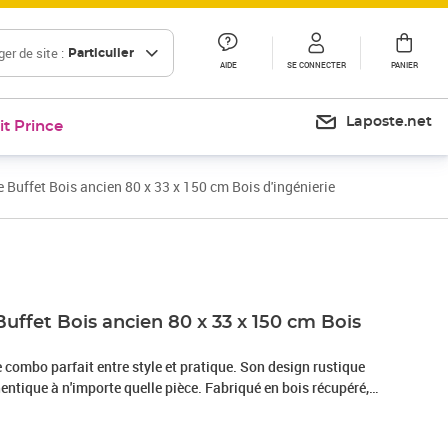
er de site :
Particulier
AIDE
SE CONNECTER
PANIER
Laposte.net
it Prince
 Buffet Bois ancien 80 x 33 x 150 cm Bois d'ingénierie
Prix 197,99€
uffet Bois ancien 80 x 33 x 150 cm Bois
le combo parfait entre style et pratique. Son design rustique
ntique à n'importe quelle pièce. Fabriqué en bois récupéré,
t son look texturé font qu'il se distingue vraiment dans ta
on. En plus, il a une taille idéale, offrant une ambiance cosy