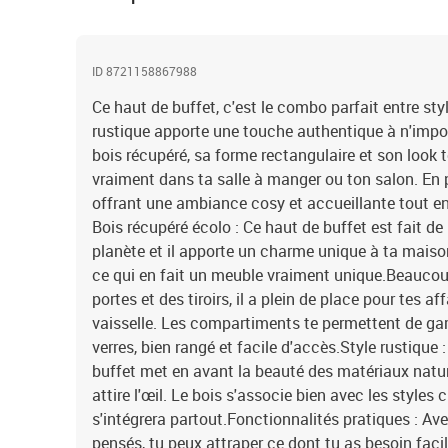
ID 8721158867988
Ce haut de buffet, c'est le combo parfait entre sty
rustique apporte une touche authentique à n'impor
bois récupéré, sa forme rectangulaire et son look t
vraiment dans ta salle à manger ou ton salon. En plu
offrant une ambiance cosy et accueillante tout en
Bois récupéré écolo : Ce haut de buffet est fait de
planète et il apporte un charme unique à ta maiso
ce qui en fait un meuble vraiment unique.Beauco
portes et des tiroirs, il a plein de place pour tes af
vaisselle. Les compartiments te permettent de gard
verres, bien rangé et facile d'accès.Style rustique
buffet met en avant la beauté des matériaux nature
attire l'œil. Le bois s'associe bien avec les styles
s'intégrera partout.Fonctionnalités pratiques : Ave
pensés, tu peux attraper ce dont tu as besoin fac