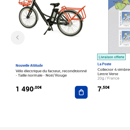
Livraison offerte
La Poste
Nouvelle Attitude
Collector 4 timbres
Vélo électrique du facteur, reconditionné
Lettre Verte
- Taille normale - Noir/ Rouge
20g / France
1 490
7
,00€
,50€
Ajouter au panier