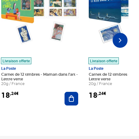
Livraison offerte
Livraison offerte
La Poste
La Poste
Carnet de 12 timbres - Maman dans l'art -
Carnet de 12 timbres - Le bl
Lettre verte
Lettre verte
20g / France
20g / France
18
18
,24€
,24€
r au panier
Ajouter au panier