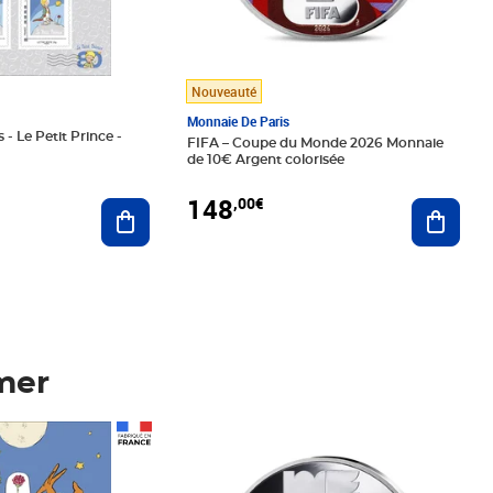
Nouveauté
Monnaie De Paris
 - Le Petit Prince -
FIFA – Coupe du Monde 2026 Monnaie
de 10€ Argent colorisée
148
,00€
Ajouter au panier
Ajoute
mer
Prix 148,00€