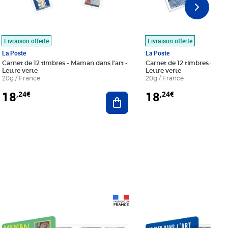
Livraison offerte
Livraison offerte
La Poste
La Poste
Carnet de 12 timbres - Maman dans l'art -
Carnet de 12 timbres - Le bl
Lettre verte
Lettre verte
20g / France
20g / France
18
18
,24€
,24€
r au panier
Ajouter au panier
Prix 18,24€
Prix 18,24€