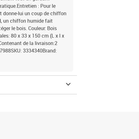
ratique.Entretien : Pour le
et donne-lui un coup de chiffon
, un chiffon humide fait
téger le bois. Couleur: Bois
les: 80 x 33 x 150 cm (L x l x
ontenant de la livraison:2
67988SKU: 3334340Brand: