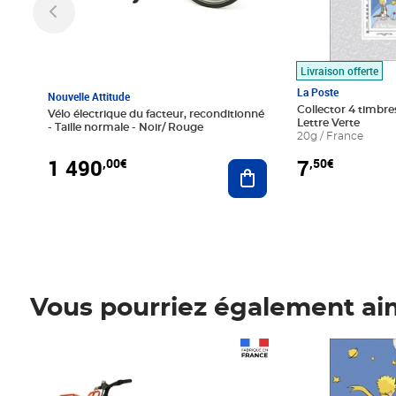
Livraison offerte
La Poste
Nouvelle Attitude
Collector 4 timbres
Vélo électrique du facteur, reconditionné
Lettre Verte
- Taille normale - Noir/ Rouge
20g / France
1 490
7
,00€
,50€
Ajouter au panier
Vous pourriez également ai
Prix 1 490,00€
Prix 7,50€