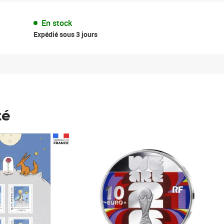
En stock
Expédié sous 3 jours
té
Prix 148,00€