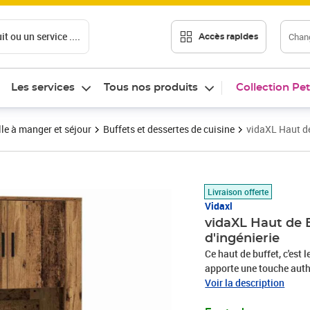
t ou un service ....
Chang
Accès rapides
Les services
Tous nos produits
Collection Pet
le à manger et séjour
Buffets et dessertes de cuisine
vidaXL Haut de
Prix 197,89€
Livraison offerte
Vidaxl
vidaXL Haut de B
d'ingénierie
Ce haut de buffet, c'est 
apporte une touche authe
sa forme rectangulaire e
Voir la description
salle à manger ou ton sal