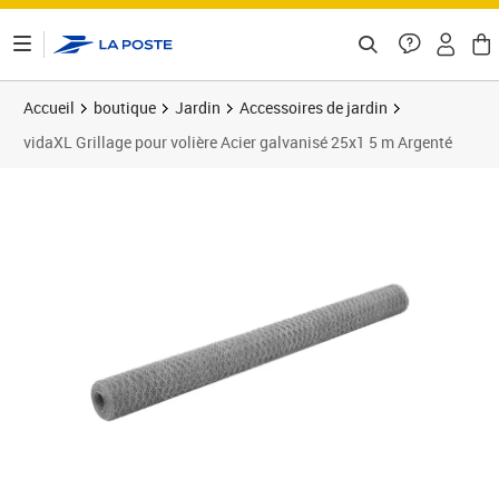
ontenu de la page
Accueil
boutique
Jardin
Accessoires de jardin
vidaXL Grillage pour volière Acier galvanisé 25x1 5 m Argenté
Prix 63,22€
Prix 6