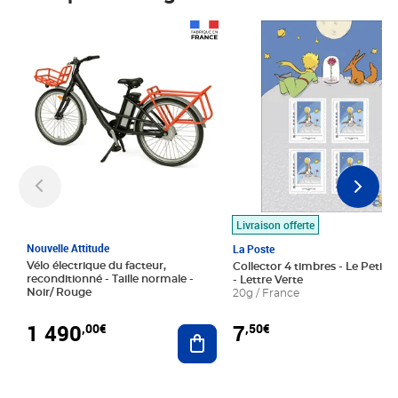
Prix 1 490,00€
Prix 7,50€
Livraison offerte
Nouvelle Attitude
La Poste
Vélo électrique du facteur,
Collector 4 timbres - Le Petit P
reconditionné - Taille normale -
- Lettre Verte
Noir/ Rouge
20g / France
1 490
7
,00€
,50€
Ajouter au panier