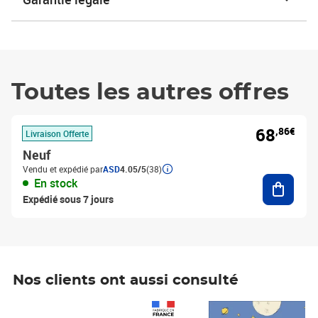
Toutes les autres offres
68
,86€
Livraison Offerte
Neuf
Vendu et expédié par
ASD
4.05/5
(38)
Ajouter
En stock
Expédié sous 7 jours
Nos clients ont aussi consulté
Prix 1 490,00€
Prix 7,50€