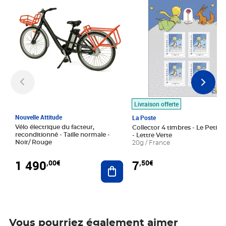
Livraison offerte
Nouvelle Attitude
La Poste
Vélo électrique du facteur,
Collector 4 timbres - Le Petit P
reconditionné - Taille normale -
- Lettre Verte
Noir/ Rouge
20g / France
1 490
7
,00€
,50€
Ajouter au panier
Vous pourriez également aimer