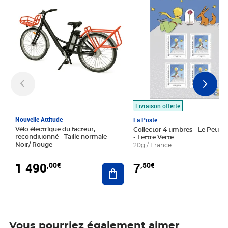
Livraison offerte
Nouvelle Attitude
La Poste
Vélo électrique du facteur,
Collector 4 timbres - Le Petit P
reconditionné - Taille normale -
- Lettre Verte
Noir/ Rouge
20g / France
1 490
7
,00€
,50€
Ajouter au panier
Vous pourriez également aimer