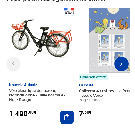
Prix 1 490,00€
Prix 7,50€
Livraison offerte
Nouvelle Attitude
La Poste
Vélo électrique du facteur,
Collector 4 timbres - Le Petit P
reconditionné - Taille normale -
- Lettre Verte
Noir/ Rouge
20g / France
1 490
7
,00€
,50€
Ajouter au panier