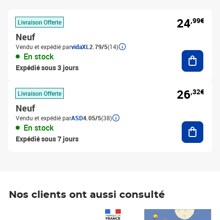
24
,99€
Livraison Offerte
Neuf
Vendu et expédié par
vidaXL
2.79/5
(14)
Ajouter
En stock
Expédié sous 3 jours
26
,32€
Livraison Offerte
Neuf
Vendu et expédié par
ASD
4.05/5
(38)
Ajouter
En stock
Expédié sous 7 jours
Nos clients ont aussi consulté
Prix 1 490,00€
Prix 7,50€