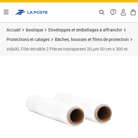
ontenu de la page
Accueil
boutique
Enveloppes et emballages à affranchir
Protections et calages
Bâches, housses et films de protection
vidaXL Film étirable 2 Pièces transparent 20 μm 50 cm x 300 m
Prix 24,51€
Prix 2
Prix 2