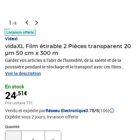
1
/8
Livraison offerte
Vidaxl
vidaXL Film étirable 2 Pièces transparent 20
μm 50 cm x 300 m
Gardez vos articles à l'abri de l'humidité, de la saleté et de la
poussière pendant le stockage et le transport avec ces films
étirables durables ! Durable et résilient : fabriqué à partir d'un
Voir la description
matériau PE (polyéthylène) durable, le film d'emballage a une forte
En stock
résistance à la perforation et à la déchirure pour garantir des
24
,51€
performances durables.Hautement extensible : le film d'emballage
possède une grande élasticité qui lui permet de s'adapter
Prix unitaire TTC
facilement aux formes irrégulières, garantissant un emballage
Vendu et expédié par
Réseau Electronique
3.75/5
(106)
serré et fiable qui minimise les déplacements.Protection optimale
Expédié sous 2 jours
livraison offerte
: le film d'emballage offre une enveloppe solide et sécurisée qui
protège vos articles de la poussière, de la saleté et des dommages
Quantité : 1
Quantité
pendant le stockage ou le transport.Visibilité claire : la conception
transparente permet une identification facile des articles emballés