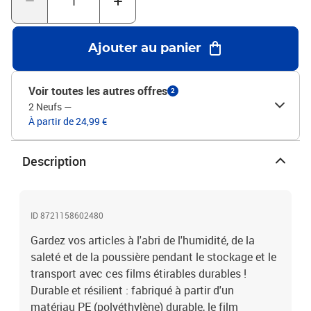
sans avoir besoin de retirer le film, ce qui permet de gagner du
temps et d'éviter les tracas de manipulation et de
gestion.Utilisation polyvalente : le film d'emballage peut être
Ajouter au panier
utilisé pour protéger les meubles contre les dommages lors de la
manutention, regrouper des cartons d'emballage, stocker de la
vaisselle, etc. Il peut être adapté à divers besoins d'emballage et
Voir toutes les autres offres
2
offrir une protection fiable dans différents scénarios. Bon à savoir
2 Neufs
—
:L'emballage alimentaire n'est pas applicable.Couleur :
À partir de 24,99 €
transparentMatériau : PE (polyéthylène)Largeur (avec noyau) :
51,5 cmLargeur (sans noyau) : 50 cmLongueur : 300 mÉpaisseur :
20 μmDiamètre du noyau : 6 cmLa livraison contient :2 x film
Description
étirable
ID 8721158602480
Gardez vos articles à l'abri de l'humidité, de la
saleté et de la poussière pendant le stockage et le
transport avec ces films étirables durables !
Durable et résilient : fabriqué à partir d'un
matériau PE (polyéthylène) durable, le film