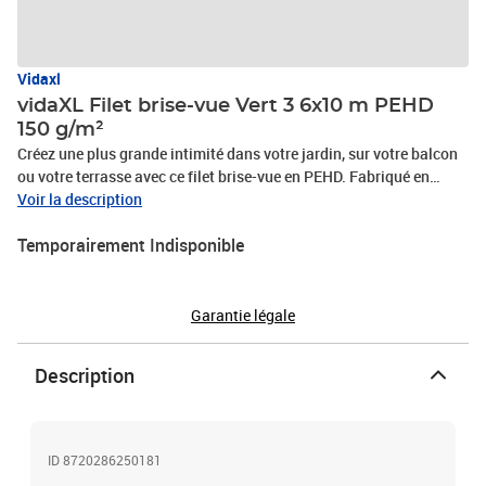
Vidaxl
vidaXL Filet brise-vue Vert 3 6x10 m PEHD
150 g/m²
Créez une plus grande intimité dans votre jardin, sur votre balcon
ou votre terrasse avec ce filet brise-vue en PEHD. Fabriqué en
PEHD (polyéthylène haute densité), le brise-vue de jardin est
Voir la description
durable et résistant aux moisissures et aux UV. Grâce à sa
Temporairement Indisponible
structure en tissu PEHD unique, vous pouvez vous protéger du
soleil tout en profitant de la brise fraîche. Vous pouvez également
couper le filet facilement dans n’importe quelle taille désirée selon
votre besoin.Couleur : vertMatériau : 100 % PEHD (polyéthylène
Garantie légale
haute densité)Densité : 150 g / m²Taille : 3,6 x 10 m (l x
L)Perméable au vent et à l'eau PEHD résistant à la moisissure et
Description
aux UV, respirantRemarque : Le produit est emballé après avoir été
plié en deux
ID 8720286250181