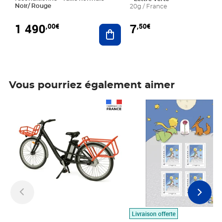
Noir/ Rouge
20g / France
1 490
7
,00€
,50€
Ajouter au panier
Vous pourriez également aimer
Prix 1 490,00€
Prix 7,50€
Livraison offerte