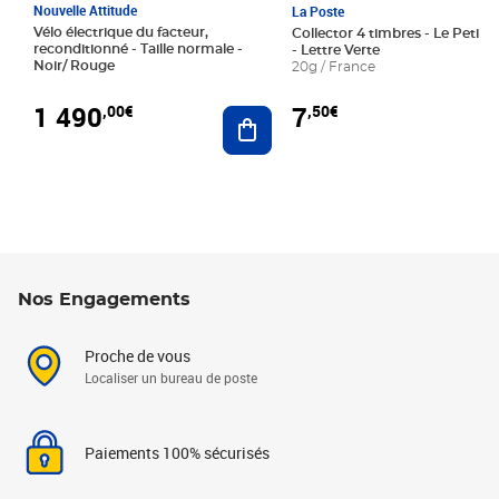
Nouvelle Attitude
La Poste
Vélo électrique du facteur,
Collector 4 timbres - Le Petit P
reconditionné - Taille normale -
- Lettre Verte
Noir/ Rouge
20g / France
1 490
7
,00€
,50€
Ajouter au panier
Nos Engagements
Proche de vous
Localiser un bureau de poste
Paiements 100% sécurisés