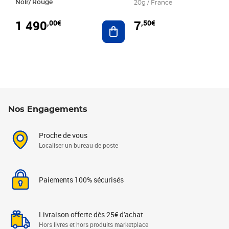
Noir/ Rouge
20g / France
1 490
7
,00€
,50€
Ajouter au panier
Nos Engagements
Proche de vous
Localiser un bureau de poste
Paiements 100% sécurisés
Livraison offerte dès 25€ d'achat
Hors livres et hors produits marketplace