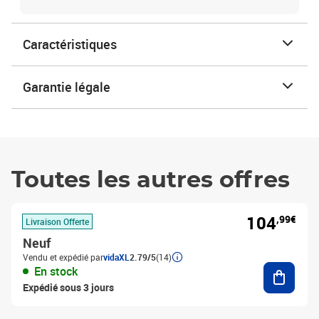
Caractéristiques
Garantie légale
Toutes les autres offres
104
,99€
Livraison Offerte
Neuf
Vendu et expédié par
vidaXL
2.79/5
(14)
Ajouter
En stock
Expédié sous 3 jours