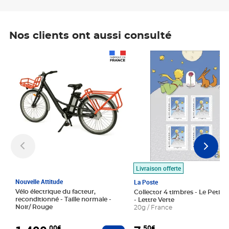
Nos clients ont aussi consulté
Prix 1 490,00€
Prix 7,50€
Livraison offerte
Nouvelle Attitude
La Poste
Vélo électrique du facteur,
Collector 4 timbres - Le Petit P
reconditionné - Taille normale -
- Lettre Verte
Noir/ Rouge
20g / France
,00€
,50€
Ajouter au panier