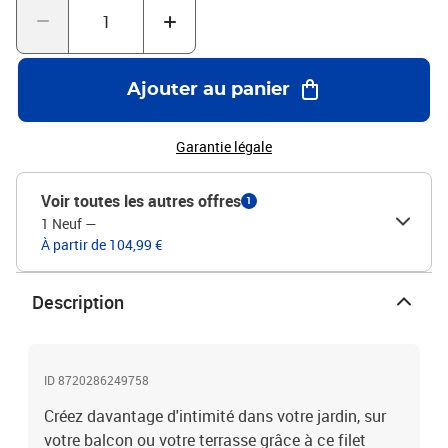
L)Perméable au vent et à l'eau PEHD résistant à la moisissure et
aux UV, respirantRemarque : Le produit est emballé après avoir été
plié en deux
Ajouter au panier
Garantie légale
Voir toutes les autres offres
1
1 Neuf
—
À partir de 104,99 €
Description
ID 8720286249758
Créez davantage d'intimité dans votre jardin, sur
votre balcon ou votre terrasse grâce à ce filet