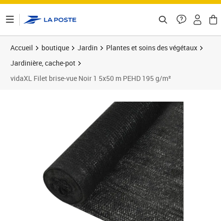
ontenu de la page
Accueil
boutique
Jardin
Plantes et soins des végétaux
Jardinière, cache-pot
vidaXL Filet brise-vue Noir 1 5x50 m PEHD 195 g/m²
Prix barré 119,99 €
Prix 104,89€
Prix 1