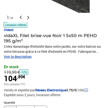
1
/4
Livraison offerte
Vidaxl
vidaXL Filet brise-vue Noir 1 5x50 m PEHD
195 g/m²
Créez davantage d'intimité dans votre jardin, sur votre balcon ou
votre terrasse grâce à ce filet d'intimité en PEHD. Fabriqué en
PEHD (polyéthylène haute densité), ce filet d'ombrage pour jardin
Voir la description
est durable, résistant à la moisissure et aux UV. Grâce à la
En stock
structure unique de son tissu en PEHD, vous pouvez vous protéger
119,99 €
du soleil tout en profitant de la brise fraîche. Vous pouvez
-12%
104
,89€
également découper le filet facilement à la taille souhaitée, selon
vos besoins. Bon à savoir : ce produit nécessite des crochets
Prix unitaire TTC
compatibles (non inclus) pour une utilisation correcte. Pour
Vendu et expédié par
Réseau Electronique
3.75/5
(106)
garantir un ajustement parfait, veuillez tenir compte de la
Expédié sous 2 jours
livraison offerte
longueur combinée des crochets et du produit lors de
Quantité : 1
l'achat.Couleur : noirMatériau : 100 % PEHD (polyéthylène haute
Quantité
densité)Densité : 195 g/m²Dimensions : 1,5 x 50 m (l x