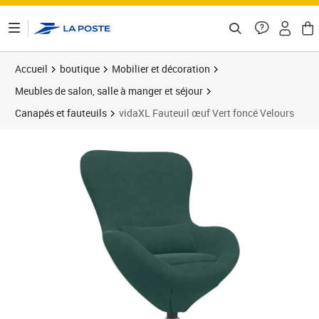
ontenu de la page
Accueil
boutique
Mobilier et décoration
Meubles de salon, salle à manger et séjour
Canapés et fauteuils
vidaXL Fauteuil œuf Vert foncé Velours
Prix barré 151,99 €
Prix 143,99€
Prix 1
Prix 1