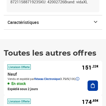
8721158871923SKU: 42002726Brand: vidaXL
Caractéristiques
Toutes les autres offres
151
,22€
Livraison Offerte
Neuf
Vendu et expédié par
Réseau Electronique
3.75/5
(106)
Ajouter
En stock
Expédié sous 2 jours
174
,85€
Livraison Offerte