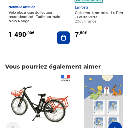
Nouvelle Attitude
La Poste
Vélo électrique du facteur,
Collector 4 timbres - Le Petit P
reconditionné - Taille normale -
- Lettre Verte
Noir/ Rouge
20g / France
1 490
7
,00€
,50€
Ajouter au panier
Vous pourriez également aimer
Prix 1 490,00€
Prix 7,50€