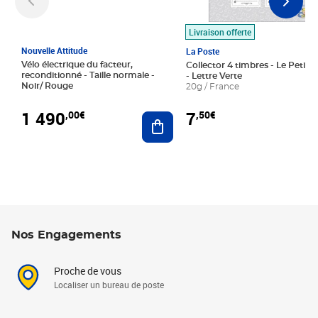
Livraison offerte
Nouvelle Attitude
La Poste
Vélo électrique du facteur,
Collector 4 timbres - Le Petit P
reconditionné - Taille normale -
- Lettre Verte
Noir/ Rouge
20g / France
1 490
7
,00€
,50€
Ajouter au panier
Nos Engagements
Proche de vous
Localiser un bureau de poste