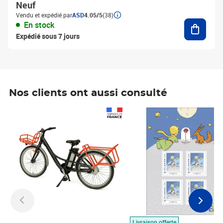
Neuf
Vendu et expédié par
ASD
4.05/5
(38)
Ajouter
En stock
Expédié sous 7 jours
Nos clients ont aussi consulté
Prix 1 490,00€
Prix 7,50€
Livraison offerte