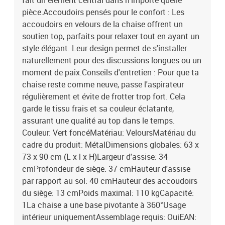
fait un élément central dans n'importe quelle
pièce.Accoudoirs pensés pour le confort : Les
accoudoirs en velours de la chaise offrent un
soutien top, parfaits pour relaxer tout en ayant un
style élégant. Leur design permet de s'installer
naturellement pour des discussions longues ou un
moment de paix.Conseils d'entretien : Pour que ta
chaise reste comme neuve, passe l'aspirateur
régulièrement et évite de frotter trop fort. Cela
garde le tissu frais et sa couleur éclatante,
assurant une qualité au top dans le temps.
Couleur: Vert foncéMatériau: VeloursMatériau du
cadre du produit: MétalDimensions globales: 63 x
73 x 90 cm (L x l x H)Largeur d'assise: 34
cmProfondeur de siège: 37 cmHauteur d'assise
par rapport au sol: 40 cmHauteur des accoudoirs
du siège: 13 cmPoids maximal: 110 kgCapacité:
1La chaise a une base pivotante à 360°Usage
intérieur uniquementAssemblage requis: OuiEAN: