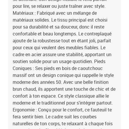
pour lire, se relaxer ou juste traîner avec style.
massif d'hévéaDimensions globales: 63 x 67 x 94 cm (L x l x
H)Largeur d'assise: 48 cmProfondeur de siège: 49 cmHauteur du
Matériaux : Fabriqué avec un mélange de
dos: 55 cmCapacité: 1ErgonomiqueModerneAssemblage requis:
matériaux solides. Le tissu principal est choisi
OuiContenant de la livraison:1 x Chaise relaxanteEAN:
pour sa durabilité et sa douceur, donc il reste
8721158870926SKU: 42001800Brand: vidaXL
confortable et beau longtemps. Le contreplaqué
ajoute de la robustesse tout en étant joli, parfait
pour ceux qui veulent des meubles fiables. Le
cadre en acier assure une stabilité, apportant un
soutien solide pour un usage quotidien. Pieds
Coniques : Ses pieds en bois de caoutchouc
massif ont un design conique qui rappelle le style
moderne des années 50. Avec une belle finition
brun chaud, ils apportent une touche de chic et de
confort à ton espace. Ce style classique allie le
moderne et le traditionnel pour s'intégrer partout.
Ergonomie : Conçu pour le confort, ce fauteuil te
fera sentir bien. Le cadre suit les courbes
naturelles de ton corps, te relaxant à chaque fois