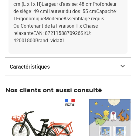
cm (L x l x H)Largeur d'assise: 48 cmProfondeur
de siège: 49 cmHauteur du dos: 55 cmCapacité:
1ErgonomiqueModerneAssemblage requis:
OuiContenant de la livraison:1 x Chaise
relaxanteEAN: 8721158870926SKU:
42001800Brand: vidaXL
Caractéristiques
Nos clients ont aussi consulté
Prix 1 490,00€
Prix 7,50€