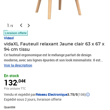
1
/9
Livraison offerte
Vidaxl
vidaXL Fauteuil relaxant Jaune clair 63 x 67 x
94 cm tissu
Ce fauteuil ergonomique est le mélange parfait de design
moderne, avec ses lignes épurées et son look minimaliste. Il est
fait pour le salon ou la chambre, combinant confort et
Voir la description
fonctionnalité avec une forme stylée qui va dans n'importe quel
En stock
intérieur. Fabriqué avec un tissu super doux, il est idéal pour ceux
132
,04€
qui aiment avoir un look sympa et se détendre. Son design flexible
le rend parfait pour lire, se relaxer ou juste traîner avec style.
Prix unitaire TTC
Matériaux : Fabriqué avec un mélange de matériaux solides. Le
Vendu et expédié par
Réseau Electronique
3.75/5
(106)
tissu principal est choisi pour sa durabilité et sa douceur, donc il
Expédié sous 2 jours
livraison offerte
reste confortable et beau longtemps. Le contreplaqué ajoute de la
robustesse tout en étant joli, parfait pour ceux qui veulent des
Quantité : 1
Quantité