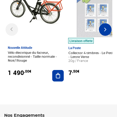
Livraison offerte
Nouvelle Attitude
La Poste
Vélo électrique du facteur,
Collector 4 timbres - Le Petit P
reconditionné - Taille normale -
- Lettre Verte
Noir/ Rouge
20g / France
1 490
7
,00€
,50€
Ajouter au panier
Nos Engagements