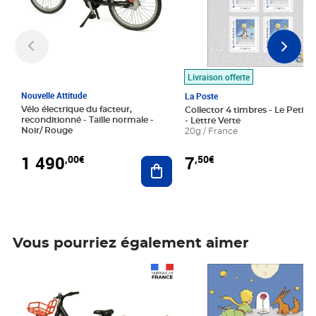
Livraison offerte
Nouvelle Attitude
La Poste
Vélo électrique du facteur,
Collector 4 timbres - Le Petit P
reconditionné - Taille normale -
- Lettre Verte
Noir/ Rouge
20g / France
1 490
7
,00€
,50€
Ajouter au panier
Vous pourriez également aimer
Prix 1 490,00€
Prix 7,50€