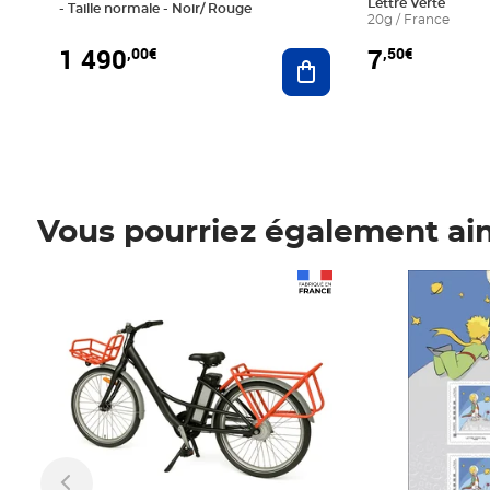
Lettre Verte
- Taille normale - Noir/ Rouge
20g / France
1 490
7
,00€
,50€
Ajouter au panier
Vous pourriez également ai
Prix 1 490,00€
Prix 7,50€