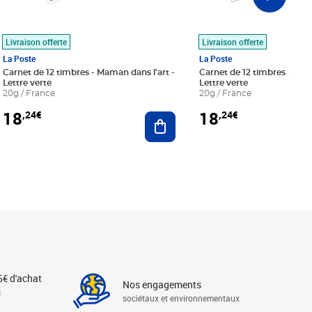
Livraison offerte
Livraison offerte
La Poste
La Poste
Carnet de 12 timbres - Maman dans l'art -
Carnet de 12 timbres - Le bl
Lettre verte
Lettre verte
20g / France
20g / France
18
18
,24€
,24€
r au panier
Ajouter au panier
5€ d'achat
Nos engagements
s
sociétaux et environnementaux