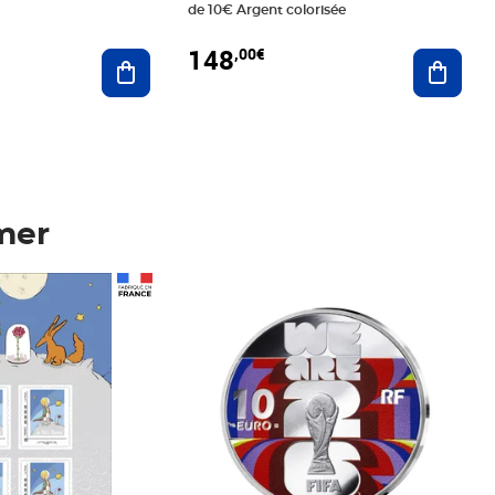
de 10€ Argent colorisée
148
,00€
Ajouter au panier
Ajoute
mer
Prix 148,00€