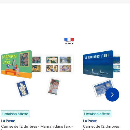
Prix 18,24€
Prix 18,24€
Livraison offerte
Livraison offerte
La Poste
La Poste
Carnet de 12 timbres - Maman dans l'art -
Carnet de 12 timbres - Le bl