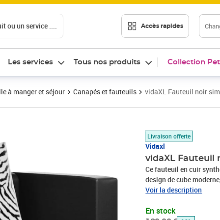
t ou un service ....
Chang
Accès rapides
Les services
Tous nos produits
Collection Pet
le à manger et séjour
Canapés et fauteuils
vidaXL Fauteuil noir simi
Prix barré 189,99 €
Prix 154,89€
Livraison offerte
Vidaxl
vidaXL Fauteuil n
Ce fauteuil en cuir synt
design de cube moderne, 
maison. Ce fauteuil cubi
Voir la description
décorer n'importe quelle
En stock
surface d'assise et d'un