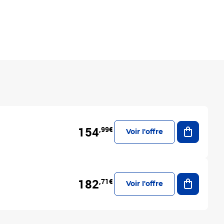
Ajouter a
154
,99€
Voir l'offre
Ajouter a
182
,71€
Voir l'offre