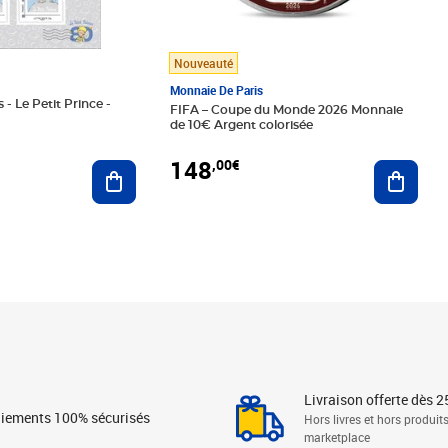
Nouveauté
Monnaie De Paris
 - Le Petit Prince -
FIFA – Coupe du Monde 2026 Monnaie
de 10€ Argent colorisée
148
,00€
Ajouter au panier
Ajoute
Livraison offerte dès 2
iements 100% sécurisés
Hors livres et hors produit
marketplace