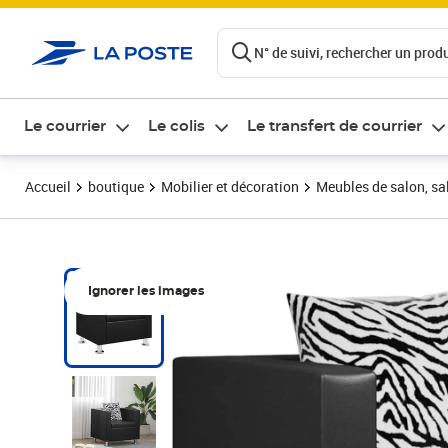
ontenu de la page
N° de suivi, rechercher un produi
Le courrier
Le colis
Le transfert de courrier
Accueil
boutique
Mobilier et décoration
Meubles de salon, sal
Ignorer les images