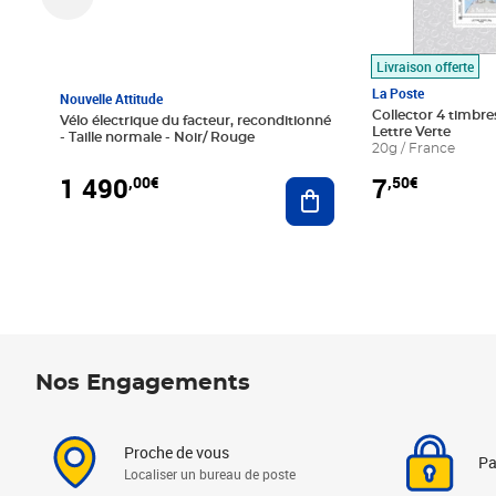
Livraison offerte
La Poste
Nouvelle Attitude
Collector 4 timbres
Vélo électrique du facteur, reconditionné
Lettre Verte
- Taille normale - Noir/ Rouge
20g / France
1 490
7
,00€
,50€
Ajouter au panier
Nos Engagements
Proche de vous
Pa
Localiser un bureau de poste