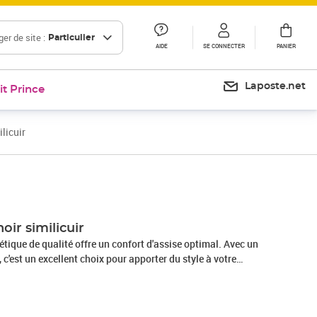
er de site :
Particulier
AIDE
SE CONNECTER
PANIER
Laposte.net
it Prince
licuir
Prix 154,99€
Prix 182,71€
oir similicuir
hétique de qualité offre un confort d'assise optimal. Avec un
c'est un excellent choix pour apporter du style à votre
que prend peu de place et offre des lignes simples pour
 pièce classique ou moderne. Ce fauteuil dispose d'un large
 coussin épais pour un confort optimal. Le fauteuil est