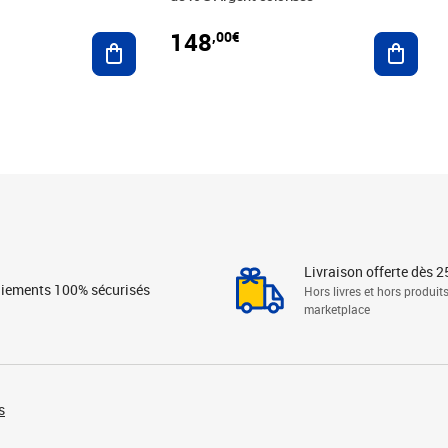
148
,00€
Ajouter au panier
Ajoute
Livraison offerte dès 2
iements 100% sécurisés
Hors livres et hors produit
marketplace
s