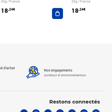
20g / France
20g / France
18
18
,24€
,24€
r au panier
Ajouter au panier
5€ d'achat
Nos engagements
s
sociétaux et environnementaux
Linkedin
Instagram
X
Tiktok
Facebook
Youtube
Threads
Restons connectés