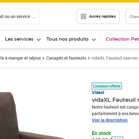
t ou un service ....
Chang
Accès rapides
Les services
Tous nos produits
Collection Pet
le à manger et séjour
Canapés et fauteuils
vidaXL Fauteuil marron 
Prix barré 168,99 €
Prix 135,89€
Livraison offerte
Vidaxl
vidaXL Fauteuil 
Notre fauteuil est conçu
parfaitement à vos beso
dispose de coussins bie
Voir la description
détendre. Le cadre en boi
En stock
construction.Couleur : m