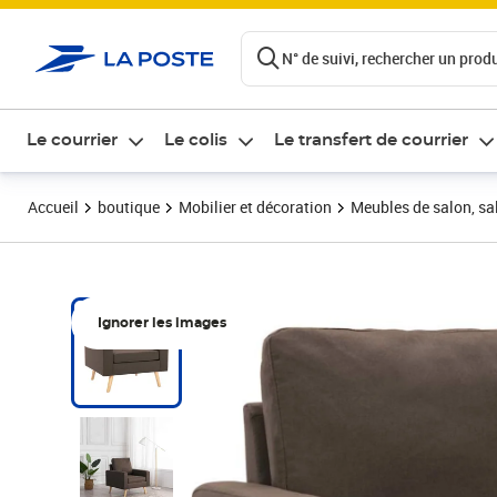
ontenu de la page
N° de suivi, rechercher un produi
Le courrier
Le colis
Le transfert de courrier
Accueil
boutique
Mobilier et décoration
Meubles de salon, sal
Ignorer les images