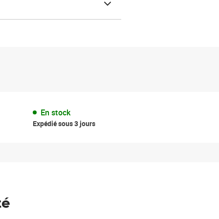
En stock
Expédié sous 3 jours
té