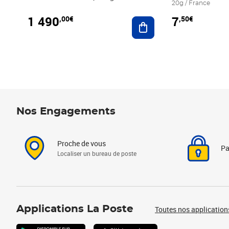
20g / France
1 490
7
,00€
,50€
Ajouter au panier
Nos Engagements
Proche de vous
Pa
Localiser un bureau de poste
Applications La Poste
Toutes nos application