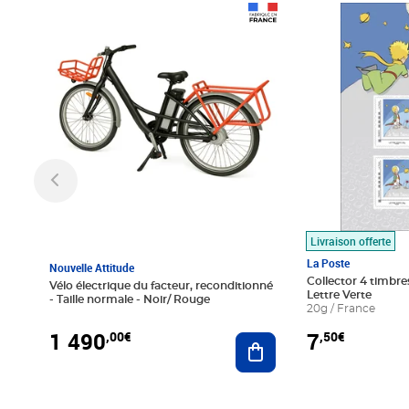
Prix 1 490,00€
Prix 7,50€
Livraison offerte
La Poste
Nouvelle Attitude
Collector 4 timbres
Vélo électrique du facteur, reconditionné
Lettre Verte
- Taille normale - Noir/ Rouge
20g / France
1 490
7
,00€
,50€
Ajouter au panier