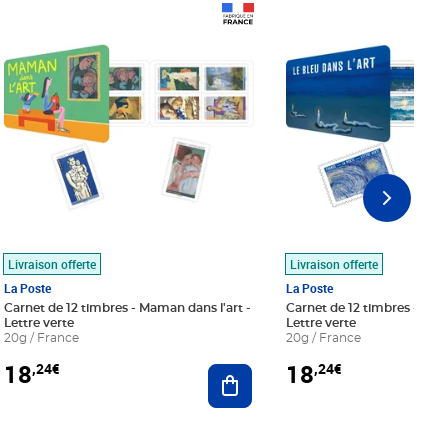
Prix 18,24€
Prix 18,24€
Livraison offerte
Livraison offerte
La Poste
La Poste
Carnet de 12 timbres - Maman dans l'art -
Carnet de 12 timbres - Le bl
Lettre verte
Lettre verte
20g / France
20g / France
18
18
,24€
,24€
r au panier
Ajouter au panier