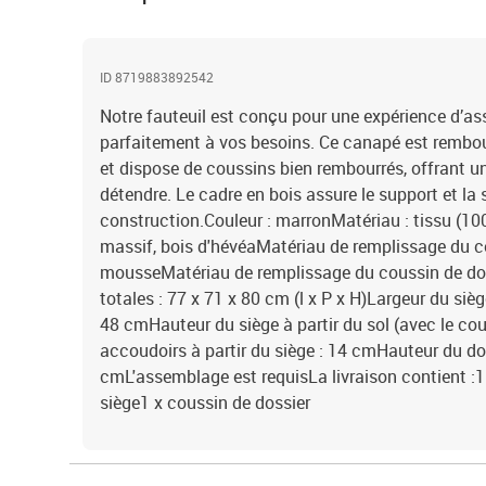
ID 8719883892542
Notre fauteuil est conçu pour une expérience d’as
parfaitement à vos besoins. Ce canapé est rembou
et dispose de coussins bien rembourrés, offrant 
détendre. Le cadre en bois assure le support et la s
construction.Couleur : marronMatériau : tissu (100
massif, bois d'hévéaMatériau de remplissage du co
mousseMatériau de remplissage du coussin de do
totales : 77 x 71 x 80 cm (l x P x H)Largeur du siè
48 cmHauteur du siège à partir du sol (avec le co
accoudoirs à partir du siège : 14 cmHauteur du doss
cmL'assemblage est requisLa livraison contient :1
siège1 x coussin de dossier