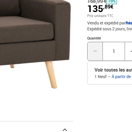
168,99 €
bois d'hévéaMatériau de
-19%
135
,89€
remplissage du coussin d
P x H)Largeur du siège :
Prix unitaire TTC
du sol (avec le coussin)
Vendu et expédié par
Rés
cmHauteur du dossier à 
Expédié sous 2 jours
liv
contient :1 x fauteuil1 
Quantité : 1
Quantité
Voir toutes les au
1 Neuf
—
À partir de