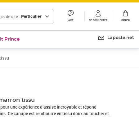
er de site :
Particulier
AIDE
SE CONNECTER
PANIER
Laposte.net
it Prince
tissu
Prix 135,99€
marron tissu
 pour une expérience d’assise incroyable et répond
ins. Ce canapé est rembourré en tissu doux au toucher et
n rembourrés, offrant un espace confortable pour vous
s assure le support et la stabilité de toute la
arronMatériau : tissu (100 % polyester), bois de pin massif,