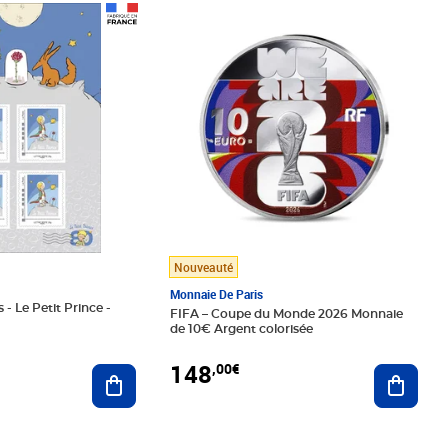
Prix 148,00€
Nouveauté
Monnaie De Paris
 - Le Petit Prince -
FIFA – Coupe du Monde 2026 Monnaie
de 10€ Argent colorisée
148
,00€
Ajouter au panier
Ajoute